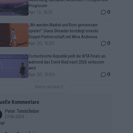
Prognosen
0
Apr 12, 16:13
„Wir werden Madrid und Rom gemeinsam
spielen“: Diana Shnaider bestätigt erneute
Doppel-Partnerschaft mit Mirra Andreeva
0
Apr 20, 16:30
Tschechische Republik peilt die WTA Finals an,
während das Event Riad nach 2026 verlassen
wird
0
Apr 20, 15:00
Mehr Artikel
uelle Kommentare
Peter Tennisfieber
27-06-2024
ma!