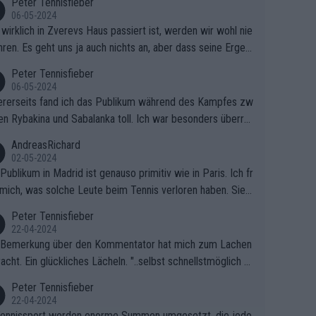
Peter Tennisfieber
06-05-2024
wirklich in Zverevs Haus passiert ist, werden wir wohl nie
hren. Es geht uns ja auch nichts an, aber dass seine Ergeb
e in letzter Zeit gelitten haben, ist ganz klar.
Peter Tennisfieber
06-05-2024
rerseits fand ich das Publikum während des Kampfes zw
en Rybakina und Sabalanka toll. Ich war besonders überras
 wie viele Fans da waren.
AndreasRichard
02-05-2024
Publikum in Madrid ist genauso primitiv wie in Paris. Ich fr
mich, was solche Leute beim Tennis verloren haben. Sie s
en besser zum Fußball gehen, dort sind sie besser aufgeho
Peter Tennisfieber
22-04-2024
 Bemerkung über den Kommentator hat mich zum Lachen
acht. Ein glückliches Lächeln. "..selbst schnellstmöglich na
ause.." 😂🤣🤩
Peter Tennisfieber
22-04-2024
ennissport werden enorme Summen umgesetzt, die jedo