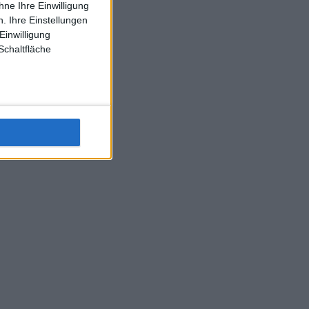
ne Ihre Einwilligung
J-L-Struff wahrscheinlich morge 3 Spiele absolvieren (2.
. Ihre Einstellungen
Einzel 1x Doppel) dank der hervorragenden Unterstützung
Einwilligung
Kommentators für F-A-A
Schaltfläche