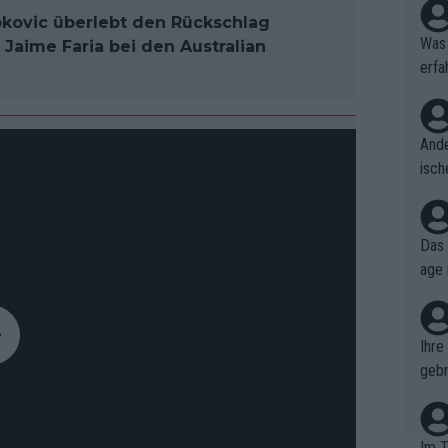
kovic überlebt den Rückschlag
Was 
 Jaime Faria bei den Australian
erfa
niss
Ande
isch
cht,
Das 
age 
ollt
ben.
Ihre
gebr
ch H
Im T