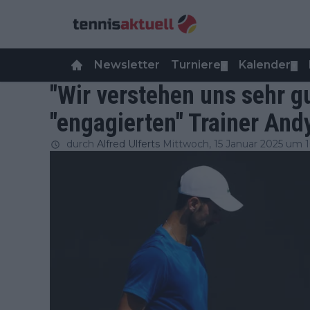
Newsletter
Turniere
Kalender
▼
▼
"Wir verstehen uns sehr gu
"engagierten" Trainer And
durch
Alfred Ulferts
Mittwoch, 15 Januar 2025 um 1