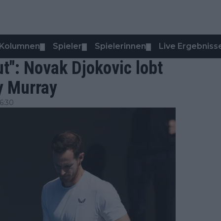
Kolumnen
Spieler
Spielerinnen
Live Ergebniss
▼
▼
▼
t": Novak Djokovic lobt
y Murray
6:30