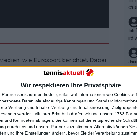
ch a
Ich 
ird 
vers
eine
edien, wie Eurosport berichtet. Dabei
r in
Jann
em i
Murray, der seiner Meinung nach sehr
merk
Der in Belgrad geborene Star erklärte
eite
Wir respektieren Ihre Privatsphäre
Dopp
erste, der den 24-fachen Grand Slam-
t, a
n si
rstützt, in seiner neuen Rolle sehr
 Partner speichern und/oder greifen auf Informationen wie Cookies au
Wört
mmen
nbezogene Daten wie eindeutige Kennungen und Standardinformatione
Gegners und Wiederholungen seiner
B. C
nt. 
sierte Werbung und Inhalte, Werbung und Inhaltsmessung, Zielgruppen
einung, dass er und Murray "dieselbe
ause
gesendet werden.
Mit Ihrer Erlaubnis dürfen wir und unsere 1733 Part
ient
Dopp
on v
n und Kenndaten abfragen. Sie können auf die entsprechende Schaltfl
ewon
mmen
ung durch uns und unsere Partner zuzustimmen. Alternativ können Sie au
Fina
Genr
fen und Ihre Einstellungen ändern, bevor Sie der Verarbeitung zustim
kel 