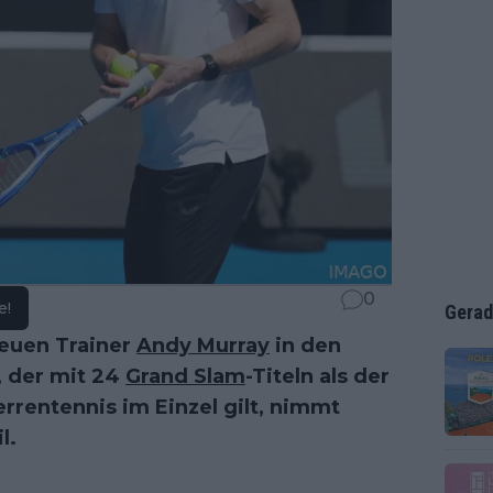
0
e!
Gerad
euen Trainer
Andy Murray
in den
, der mit 24
Grand Slam
-Titeln als der
errentennis im Einzel gilt, nimmt
l.