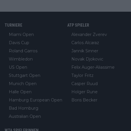
TURNIERE
ATP SPIELER
Miami Open
Alexander Zverev
Davis Cup
Carlos Alcaraz
Roland Garros
Jannik Sinner
Wimbledon
Novak Djokovic
US Open
Felix Auger-Aliassime
Stuttgart Open
Taylor Fritz
Munich Open
Casper Ruud
Halle Open
Holger Rune
Hamburg European Open
Boris Becker
Bad Homburg
Australian Open
WTA SPIELERINNEN