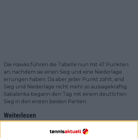
Die Hawks führen die Tabelle nun mit 47 Punkten
an, nachdem sie einen Sieg und eine Niederlage
errungen haben. Da aber jeder Punkt zählt, sind
Sieg und Niederlage nicht mehr so aussagekräftig.
Sabalenka begann den Tag mit einem deutlichen
Sieg in den ersten beiden Partien.
Weiterlesen
World Tennis League: Aryna
Sabalenka führt beim Doppelsieg