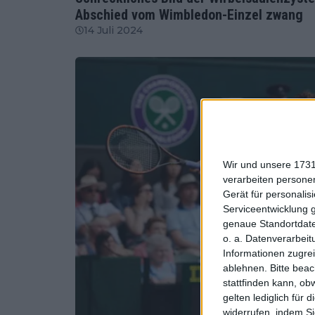
Abschied vom Wimbledon-Einzel zwang
14 Juli 2024
Wir und unsere 1731
verarbeiten persone
Gerät für personali
Serviceentwicklung 
genaue Standortdate
o. a. Datenverarbeit
Informationen zugrei
ablehnen.
Bitte bea
stattfinden kann, ob
gelten lediglich für 
widerrufen, indem Si