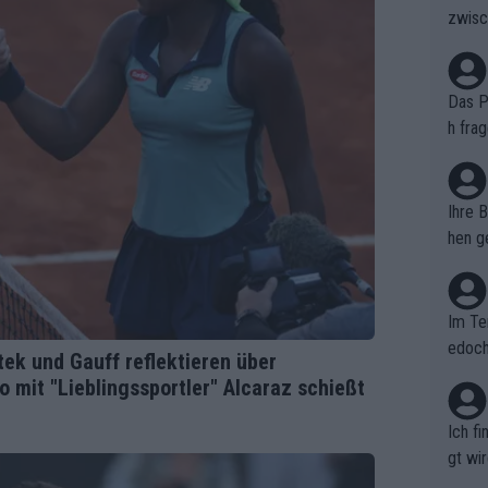
zwisc
berra
Das Pu
h fra
n. Si
er au
Ihre 
hen ge
glich
Im Te
edoch
tek und Gauff reflektieren über
n.
 mit "Lieblingssportler" Alcaraz schießt
Ich f
gt wi
e sel