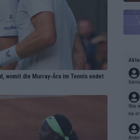
Aktu
d, womit die Murray-Ära im Tennis endet
Karma
Was w
nie er
Ergebn
Ander