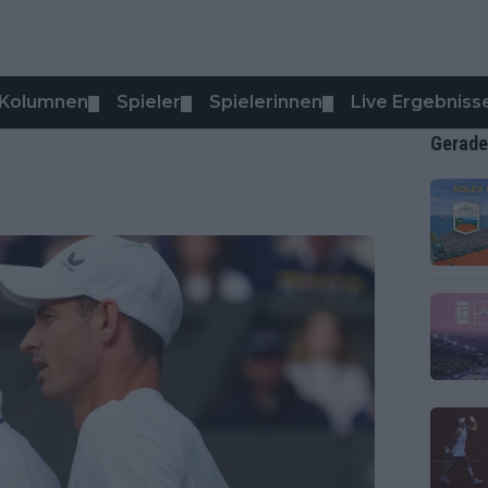
Kolumnen
Spieler
Spielerinnen
Live Ergebniss
▼
▼
▼
Gerade