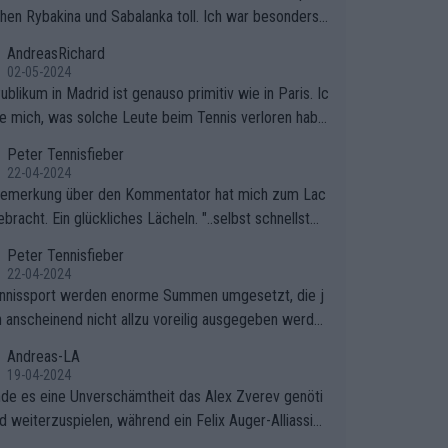
hen Rybakina und Sabalanka toll. Ich war besonders ü
scht, wie viele Fans da waren.
AndreasRichard
02-05-2024
blikum in Madrid ist genauso primitiv wie in Paris. Ic
ge mich, was solche Leute beim Tennis verloren habe
e sollten besser zum Fußball gehen, dort sind sie bess
Peter Tennisfieber
fgehoben.
22-04-2024
Bemerkung über den Kommentator hat mich zum Lac
bracht. Ein glückliches Lächeln. "..selbst schnellstmö
 nach Hause.." 😂🤣🤩
Peter Tennisfieber
22-04-2024
nnissport werden enorme Summen umgesetzt, die j
 anscheinend nicht allzu voreilig ausgegeben werde
Andreas-LA
19-04-2024
inde es eine Unverschämtheit das Alex Zverev genöti
rd weiterzuspielen, während ein Felix Auger-Alliassim
bstverständlich einen Abbruch erhält, weil es ihm natü