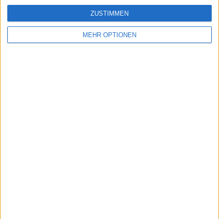
3:6, 6:2, 6:2
ZUSTIMMEN
2023 CZE Markéta Vondroušová besiegt TUN Ons
Jabeur 6:4, 6:4
MEHR OPTIONEN
Marketa Vondrousova gewann Wimbledon im Jahr
2023