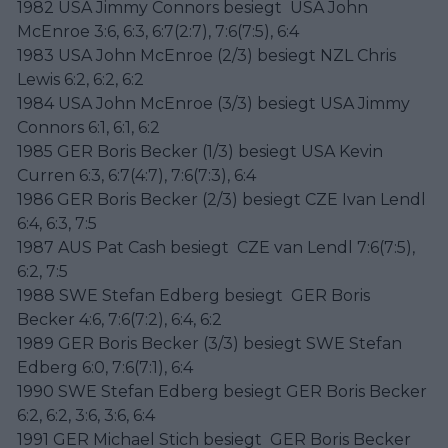
1982 USA Jimmy Connors besiegt USA John
McEnroe 3:6, 6:3, 6:7(2:7), 7:6(7:5), 6:4
1983 USA John McEnroe (2/3) besiegt NZL Chris
Lewis 6:2, 6:2, 6:2
1984 USA John McEnroe (3/3) besiegt USA Jimmy
Connors 6:1, 6:1, 6:2
1985 GER Boris Becker (1/3) besiegt USA Kevin
Curren 6:3, 6:7(4:7), 7:6(7:3), 6:4
1986 GER Boris Becker (2/3) besiegt CZE Ivan Lendl
6:4, 6:3, 7:5
1987 AUS Pat Cash besiegt CZE van Lendl 7:6(7:5),
6:2, 7:5
1988 SWE Stefan Edberg besiegt GER Boris
Becker 4:6, 7:6(7:2), 6:4, 6:2
1989 GER Boris Becker (3/3) besiegt SWE Stefan
Edberg 6:0, 7:6(7:1), 6:4
1990 SWE Stefan Edberg besiegt GER Boris Becker
6:2, 6:2, 3:6, 3:6, 6:4
1991 GER Michael Stich besiegt GER Boris Becker