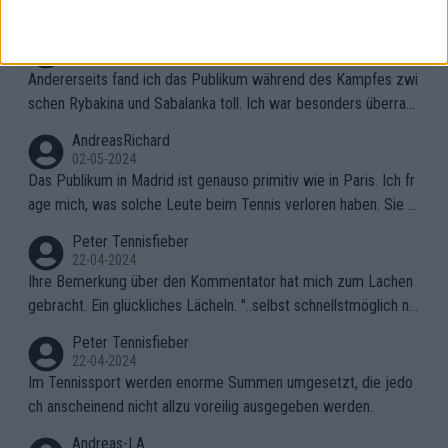
erfahren. Es geht uns ja auch nichts an, aber dass seine Ergebn
isse in letzter Zeit gelitten haben, ist ganz klar.
Peter Tennisfieber
06-05-2024
Andererseits fand ich das Publikum während des Kampfes zwi
schen Rybakina und Sabalanka toll. Ich war besonders überras
cht, wie viele Fans da waren.
AndreasRichard
02-05-2024
Das Publikum in Madrid ist genauso primitiv wie in Paris. Ich fr
age mich, was solche Leute beim Tennis verloren haben. Sie s
ollten besser zum Fußball gehen, dort sind sie besser aufgeho
Peter Tennisfieber
ben.
22-04-2024
Ihre Bemerkung über den Kommentator hat mich zum Lachen
gebracht. Ein glückliches Lächeln. "..selbst schnellstmöglich na
ch Hause.." 😂🤣🤩
Peter Tennisfieber
22-04-2024
Im Tennissport werden enorme Summen umgesetzt, die jedo
ch anscheinend nicht allzu voreilig ausgegeben werden.
Andreas-LA