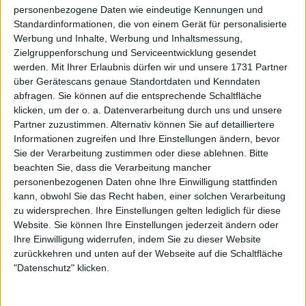
personenbezogene Daten wie eindeutige Kennungen und
2001 CRO Goran Ivanišević besiegt AUS Patrick
Standardinformationen, die von einem Gerät für personalisierte
Rafter 6:3, 3:6, 6:3, 2:6, 9:7
Werbung und Inhalte, Werbung und Inhaltsmessung,
2002 AUS Lleyton Hewitt besiegt ARG David
Zielgruppenforschung und Serviceentwicklung gesendet
Nalbandian 6:1, 6:3, 6:2
werden.
Mit Ihrer Erlaubnis dürfen wir und unsere 1731 Partner
2003 SUI Roger Federer (1/8) besiegt AUS Mark
über Gerätescans genaue Standortdaten und Kenndaten
abfragen. Sie können auf die entsprechende Schaltfläche
Philippoussis 7:6(7:5), 6:2, 7:6(7:3)
klicken, um der o. a. Datenverarbeitung durch uns und unsere
2004 SUI Roger Federer (2/8) besiegt USA Andy
Partner zuzustimmen. Alternativ können Sie auf detailliertere
Roddick 4:6, 7:5, 7:6(7:3), 6:4
Informationen zugreifen und Ihre Einstellungen ändern, bevor
2005 SUI Roger Federer (3/8) besiegt USA Andy
Sie der Verarbeitung zustimmen oder diese ablehnen.
Bitte
Roddick 6:2, 7:6(7:2), 6:4
beachten Sie, dass die Verarbeitung mancher
2006 SUI Roger Federer (4/8) besiegt ESP Rafael
personenbezogenen Daten ohne Ihre Einwilligung stattfinden
Nadal 6:0, 7:6(7:5), 6:7(2:7), 6:3
kann, obwohl Sie das Recht haben, einer solchen Verarbeitung
zu widersprechen. Ihre Einstellungen gelten lediglich für diese
2007 SUI Roger Federer (5/8) besiegt ESP Rafael
Website. Sie können Ihre Einstellungen jederzeit ändern oder
Nadal 7:6(9:7), 4:6, 7:6(7:3), 2:6, 6:2
Ihre Einwilligung widerrufen, indem Sie zu dieser Website
2008 ESP Rafael Nadal besiegt SUI Roger Federer
zurückkehren und unten auf der Webseite auf die Schaltfläche
6:4, 6:4, 6:7(5:7), 6:7(8:10), 9:7
"Datenschutz" klicken.
2009 SUI Roger Federer (6/8) besiegt USA Andy
Roddick 5:7, 7:6(8:6), 7:6(7:5), 3:6, 16:14