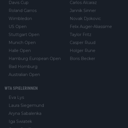
Davis Cup
Carlos Alcaraz
Roland Garros
Jannik Sinner
Wimbledon
Novak Djokovic
US Open
Felix Auger-Aliassime
Stuttgart Open
Taylor Fritz
Munich Open
Casper Ruud
Halle Open
Holger Rune
Hamburg European Open
Boris Becker
Bad Homburg
Australian Open
WTA SPIELERINNEN
Eva Lys
Laura Siegemund
Aryna Sabalenka
Iga Swiatek