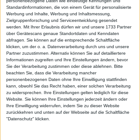
personenbezogene Daten wie eindeutige Kennungen und
(VIDEO) Djokovic trainiert mit dem Team Serbien
Standardinformationen, die von einem Gerät für personalisierte
Werbung und Inhalte, Werbung und Inhaltsmessung,
für den Davis Cup-Kampf
Zielgruppenforschung und Serviceentwicklung gesendet
12 September 2024
werden.
Mit Ihrer Erlaubnis dürfen wir und unsere 1733 Partner
über Gerätescans genaue Standortdaten und Kenndaten
abfragen. Sie können auf die entsprechende Schaltfläche
klicken, um der o. a. Datenverarbeitung durch uns und unsere
Partner zuzustimmen. Alternativ können Sie auf detailliertere
Informationen zugreifen und Ihre Einstellungen ändern, bevor
Sie der Verarbeitung zustimmen oder diese ablehnen.
Bitte
beachten Sie, dass die Verarbeitung mancher
personenbezogenen Daten ohne Ihre Einwilligung stattfinden
kann, obwohl Sie das Recht haben, einer solchen Verarbeitung
zu widersprechen. Ihre Einstellungen gelten lediglich für diese
Website. Sie können Ihre Einstellungen jederzeit ändern oder
Ihre Einwilligung widerrufen, indem Sie zu dieser Website
zurückkehren und unten auf der Webseite auf die Schaltfläche
ATP
"Datenschutz" klicken.
Sinner stürmt in die zweite Woche nach Sieg
gegen Kecmanovic in drei Sätzen
05 Juli 2024