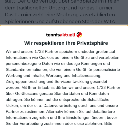
statt. Der Club verfügt über Sandplätze im Freien,
dem traditionellen Untergrund für das Turnier.
Das Turnier zieht eine Mischung aus etablierten
Spielerinnen und aufstrebenden Stars der WTA-
Tour an. Das Teilnehmerfeld besteht in der Regel
aus Spielerinnen, die außerhalb der Top 10, aber
innerhalb der Top 100 rangieren, sowie aus
Wir respektieren Ihre Privatsphäre
Wildcard-Teilnehmerinnen und Qualifikantinnen.
Wir und unsere 1733 Partner speichern und/oder greifen auf
Zu den früheren Siegerinnen der Prag Open
Informationen wie Cookies auf einem Gerät zu und verarbeiten
gehören Spielerinnen wie Lucie Šafářová, Karolína
personenbezogene Daten wie eindeutige Kennungen und
Plíšková und Barbora Krejčíková.
Standardinformationen, die von einem Gerät für personalisierte
Werbung und Inhalte, Werbung und Inhaltsmessung,
Ergebnisse Damen-Einzel Prag
Zielgruppenforschung und Serviceentwicklung gesendet
werden.
Mit Ihrer Erlaubnis dürfen wir und unsere 1733 Partner
Open:
über Gerätescans genaue Standortdaten und Kenndaten
abfragen. Sie können auf die entsprechende Schaltfläche
klicken, um der o. a. Datenverarbeitung durch uns und unsere
2023 Nao Hibino besiegt Linda Noskova 6:4, 6:1
Partner zuzustimmen. Alternativ können Sie auf detailliertere
2022 Marie Bouzková besiegt Anastasia Potapova
Informationen zugreifen und Ihre Einstellungen ändern, bevor
6:0, 6:3
Sie der Verarbeitung zustimmen oder diese ablehnen.
Bitte
2021 Barbora Krejčíková besiegt Tereza Martincová