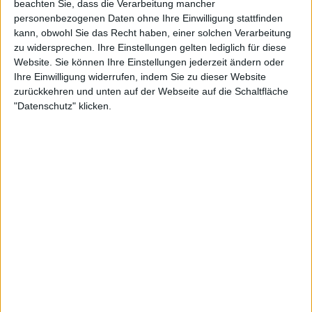
beachten Sie, dass die Verarbeitung mancher
6:2, 6:0
personenbezogenen Daten ohne Ihre Einwilligung stattfinden
2020 Simona Halep besiegt Elise Mertens 6:2, 7:5
kann, obwohl Sie das Recht haben, einer solchen Verarbeitung
2019 Jil Teichmann besiegt Karolína Muchová
zu widersprechen. Ihre Einstellungen gelten lediglich für diese
Website. Sie können Ihre Einstellungen jederzeit ändern oder
7:6(7:5), 3:6, 6:4
Ihre Einwilligung widerrufen, indem Sie zu dieser Website
2018 Petra Kvitová besiegt Mihaela Buzărnescu 4:6,
zurückkehren und unten auf der Webseite auf die Schaltfläche
6:2, 6:3
"Datenschutz" klicken.
2017 Mona Barthel besiegt Kristýna Plíšková 2:6, 7:5,
6:2
2016 Lucie Šafářová besiegt Samantha Stosur 3:6,
6:1, 6:4
2015 Karolína Plíšková besiegt Lucie Hradecká 4:6,
7:5, 6:3
News