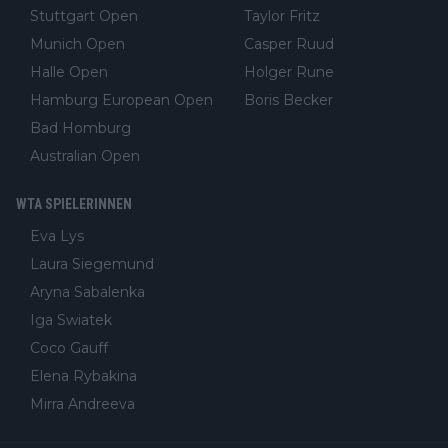
Stuttgart Open
Taylor Fritz
Munich Open
Casper Ruud
Halle Open
Holger Rune
Hamburg European Open
Boris Becker
Bad Homburg
Australian Open
WTA SPIELERINNEN
Eva Lys
Laura Siegemund
Aryna Sabalenka
Iga Swiatek
Coco Gauff
Elena Rybakina
Mirra Andreeva