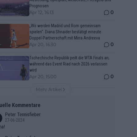
Prognosen
0
Apr 12, 16:13
„Wir werden Madrid und Rom gemeinsam
spielen“: Diana Shnaider bestätigt erneute
Doppel-Partnerschaft mit Mirra Andreeva
0
Apr 20, 16:30
Tschechische Republik peilt die WTA Finals an,
während das Event Riad nach 2026 verlassen
wird
0
Apr 20, 15:00
Mehr Artikel
uelle Kommentare
Peter Tennisfieber
27-06-2024
ma!