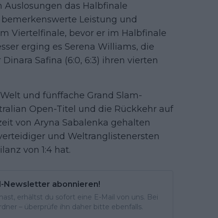
n Auslosungen das Halbfinale
ne bemerkenswerte Leistung und
m Viertelfinale, bevor er im Halbfinale
sser erging es Serena Williams, die
inara Safina (6:0, 6:3) ihren vierten
r Welt und fünffache Grand Slam-
stralian Open-Titel und die Rückkehr auf
erzeit von Aryna Sabalenka gehalten
lverteidiger und Weltranglistenersten
lanz von 1:4 hat.
l-Newsletter abonnieren!
st, erhältst du sofort eine E-Mail von uns. Bei
ner – überprüfe ihn daher bitte ebenfalls.