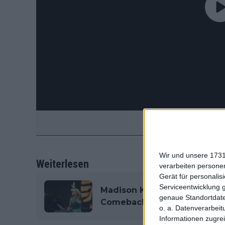
Wir und unsere 1731
Weiterlesen
verarbeiten persone
Gerät für personali
Serviceentwicklung 
Madison Keys erreicht Halbf
genaue Standortdate
Comeback-Sieg über Elina Sv
o. a. Datenverarbeit
Informationen zugrei