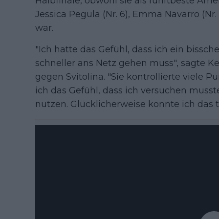
Halbfinale, obwohl sie als fünftbeste Amer
Jessica Pegula (Nr. 6), Emma Navarro (Nr. 8
war.
"Ich hatte das Gefühl, dass ich ein bissc
schneller ans Netz gehen muss", sagte K
gegen Svitolina. "Sie kontrollierte viele P
ich das Gefühl, dass ich versuchen musste
nutzen. Glücklicherweise konnte ich das t