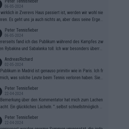
Peter Tennisfieber
06-05-2024
wirklich in Zverevs Haus passiert ist, werden wir wohl nie
hren. Es geht uns ja auch nichts an, aber dass seine Ergeb
e in letzter Zeit gelitten haben, ist ganz klar.
Peter Tennisfieber
06-05-2024
rerseits fand ich das Publikum während des Kampfes zw
en Rybakina und Sabalanka toll. Ich war besonders überras
 wie viele Fans da waren.
AndreasRichard
02-05-2024
Publikum in Madrid ist genauso primitiv wie in Paris. Ich fr
mich, was solche Leute beim Tennis verloren haben. Sie s
en besser zum Fußball gehen, dort sind sie besser aufgeho
Peter Tennisfieber
22-04-2024
 Bemerkung über den Kommentator hat mich zum Lachen
acht. Ein glückliches Lächeln. "..selbst schnellstmöglich na
ause.." 😂🤣🤩
Peter Tennisfieber
22-04-2024
ennissport werden enorme Summen umgesetzt, die jedo