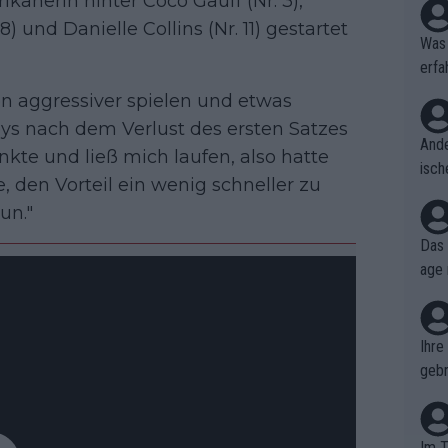
ikanerin hinter Coco Gauff (Nr. 3),
) und Danielle Collins (Nr. 11) gestartet
Was 
erfa
niss
hen aggressiver spielen und etwas
eys nach dem Verlust des ersten Satzes
Ande
unkte und ließ mich laufen, also hatte
isch
, den Vorteil ein wenig schneller zu
cht,
un."
Das 
age 
ollt
ben.
Ihre
gebr
ch H
Im T