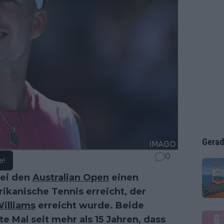
Gerad
0
e!
ei den
Australian Open
einen
kanische Tennis erreicht, der
illiams
erreicht wurde. Beide
ste Mal seit mehr als 15 Jahren, dass