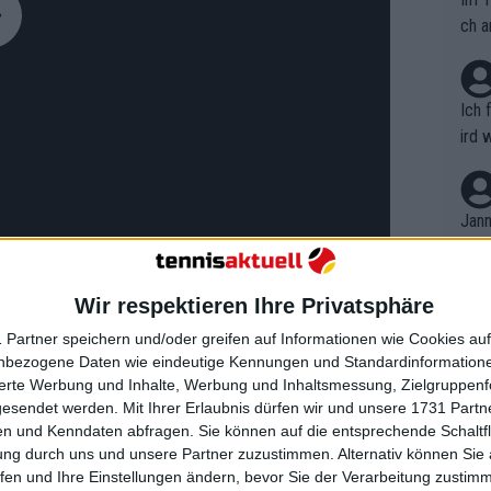
ch a
Ich 
ird 
vers
eine
r in
Jann
em i
merk
eite
Wir respektieren Ihre Privatsphäre
Dopp
t, a
n si
 Partner speichern und/oder greifen auf Informationen wie Cookies au
Wört
mmen
nbezogene Daten wie eindeutige Kennungen und Standardinformatione
B. C
nt. 
sierte Werbung und Inhalte, Werbung und Inhaltsmessung, Zielgruppen
ause
gesendet werden.
Mit Ihrer Erlaubnis dürfen wir und unsere 1731 Part
ient
inale der Australian Open mit
Dopp
on v
n und Kenndaten abfragen. Sie können auf die entsprechende Schaltfl
ewon
itolina
mmen
ung durch uns und unsere Partner zuzustimmen. Alternativ können Sie au
Fina
Genr
fen und Ihre Einstellungen ändern, bevor Sie der Verarbeitung zustim
kel 