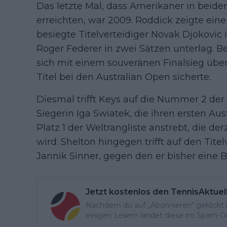
Das letzte Mal, dass Amerikaner in beide
erreichten, war 2009. Roddick zeigte ei
besiegte Titelverteidiger Novak Djokovic i
Roger Federer in zwei Sätzen unterlag. Be
sich mit einem souveränen Finalsieg über D
Titel bei den Australian Open sicherte.
Diesmal trifft Keys auf die Nummer 2 de
Siegerin Iga Swiatek, die ihren ersten Au
Platz 1 der Weltrangliste anstrebt, die d
wird. Shelton hingegen trifft auf den Tite
Jannik Sinner, gegen den er bisher eine Bi
Jetzt kostenlos den TennisAktuel
Nachdem du auf „Abonnieren“ geklickt ha
einigen Lesern landet diese im Spam-Ord