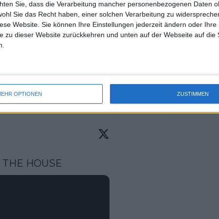
chten Sie, dass die Verarbeitung mancher personenbezogenen Daten oh
uss 
doch tapfer geschlagen, wahrscheinlich,
wohl Sie das Recht haben, einer solchen Verarbeitung zu widersprechen
mal 
diese Website. Sie können Ihre Einstellungen jederzeit ändern oder Ihre 
len ist, und er hat sein Treffen mit
des 
e zu dieser Website zurückkehren und unten auf der Webseite auf die 
sie auch ein Drama, als SocialMedia-
n.
ein paar Wochen kurzzeitig nicht mehr
. Dies wurde jedoch bald korrigiert und
 Tournee nach seiner olympischen
EHR OPTIONEN
ZUSTIMMEN
N THE HOUSE