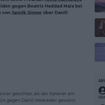
eiden gegen Beatriz Haddad Maia bei
s von
Jannik Sinner
über Daniil
Akt
nner gesichtet, als der Italiener am
Kar
2024 gegen Daniil Medvedev gewann.