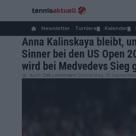
Newsletter
Turniere
Kalender
▼
▼
Anna Kalinskaya bleibt, u
Sinner bei den US Open 20
wird bei Medvedevs Sieg g
durch
Dirk Linnemann
Donnerstag, 05 September