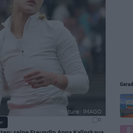
Gerad
0
e!
hten: seine Freundin
Anna Kalinskaya