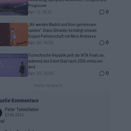
Prognosen
0
Apr 12, 16:13
„Wir werden Madrid und Rom gemeinsam
spielen“: Diana Shnaider bestätigt erneute
Doppel-Partnerschaft mit Mirra Andreeva
0
Apr 20, 16:30
Tschechische Republik peilt die WTA Finals an,
während das Event Riad nach 2026 verlassen
wird
0
Apr 20, 15:00
Mehr Artikel
uelle Kommentare
Peter Tennisfieber
27-06-2024
ma!