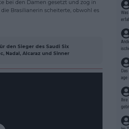
ste bei den Damen gesetzt und zog in
die Brasilianerin scheiterte, obwohl es
Was 
erfa
niss
Ande
ür den Sieger des Saudi Six
isch
c, Nadal, Alcaraz und Sinner
cht,
Das 
age 
ollt
ben.
Ihre
gebr
ch H
Im T