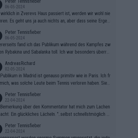
Peter Tennisfieber
06-05-2024
wirklich in Zverevs Haus passiert ist, werden wir wohl nie
hren. Es geht uns ja auch nichts an, aber dass seine Ergeb
e in letzter Zeit gelitten haben, ist ganz klar.
Peter Tennisfieber
06-05-2024
rerseits fand ich das Publikum während des Kampfes zw
en Rybakina und Sabalanka toll. Ich war besonders überras
 wie viele Fans da waren.
AndreasRichard
02-05-2024
Publikum in Madrid ist genauso primitiv wie in Paris. Ich fr
mich, was solche Leute beim Tennis verloren haben. Sie s
en besser zum Fußball gehen, dort sind sie besser aufgeho
Peter Tennisfieber
22-04-2024
 Bemerkung über den Kommentator hat mich zum Lachen
acht. Ein glückliches Lächeln. "..selbst schnellstmöglich na
ause.." 😂🤣🤩
Peter Tennisfieber
22-04-2024
ennissport werden enorme Summen umgesetzt, die jedo