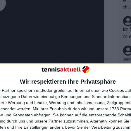
ch a
Ich 
ird 
vers
eine
r in
Jann
em i
merk
eite
Wir respektieren Ihre Privatsphäre
Dopp
t, a
n si
 Partner speichern und/oder greifen auf Informationen wie Cookies au
Wört
inskaya in den letzten Wochen mit
mmen
nbezogene Daten wie eindeutige Kennungen und Standardinformatione
B. C
r und die Russin mussten sich mit dem
nt. 
sierte Werbung und Inhalte, Werbung und Inhaltsmessung, Zielgruppen
ause
gesendet werden.
Mit Ihrer Erlaubnis dürfen wir und unsere 1733 Part
ient
 positiven Tests des
Dopp
on v
n und Kenndaten abfragen. Sie können auf die entsprechende Schaltfl
ewon
t wurden, nachdem er unverschuldet
mmen
ung durch uns und unsere Partner zuzustimmen. Alternativ können Sie au
Fina
Genr
fen und Ihre Einstellungen ändern, bevor Sie der Verarbeitung zustim
kel 