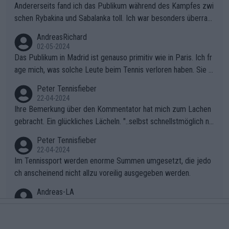
Andererseits fand ich das Publikum während des Kampfes zwi
schen Rybakina und Sabalanka toll. Ich war besonders überras
cht, wie viele Fans da waren.
AndreasRichard
02-05-2024
Das Publikum in Madrid ist genauso primitiv wie in Paris. Ich fr
age mich, was solche Leute beim Tennis verloren haben. Sie s
ollten besser zum Fußball gehen, dort sind sie besser aufgeho
Peter Tennisfieber
ben.
22-04-2024
Ihre Bemerkung über den Kommentator hat mich zum Lachen
gebracht. Ein glückliches Lächeln. "..selbst schnellstmöglich na
ch Hause.." 😂🤣🤩
Peter Tennisfieber
22-04-2024
Im Tennissport werden enorme Summen umgesetzt, die jedo
ch anscheinend nicht allzu voreilig ausgegeben werden.
Andreas-LA
19-04-2024
Ich finde es eine Unverschämtheit das Alex Zverev genötigt wi
rd weiterzuspielen, während ein Felix Auger-Alliassime selbstv