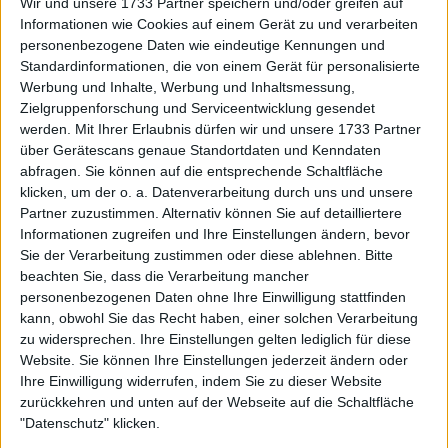
Wir und unsere 1733 Partner speichern und/oder greifen auf
Vorsprung von 8:3 in ihren direkten Duellen, aber
Informationen wie Cookies auf einem Gerät zu und verarbeiten
dies wird ihr erstes Match seit 7 Jahren sein.
personenbezogene Daten wie eindeutige Kennungen und
Alcaraz tritt gegen
Standardinformationen, die von einem Gerät für personalisierte
Werbung und Inhalte, Werbung und Inhaltsmessung,
Harris an
Zielgruppenforschung und Serviceentwicklung gesendet
werden.
Mit Ihrer Erlaubnis dürfen wir und unsere 1733 Partner
über Gerätescans genaue Standortdaten und Kenndaten
Später am Tag auf Arthur Ashe wird der
abfragen. Sie können auf die entsprechende Schaltfläche
Titelverteidiger der US Open, Alcaraz, auf den
klicken, um der o. a. Datenverarbeitung durch uns und unsere
Südafrikaner Lloyd Harris treffen. In seiner
Partner zuzustimmen. Alternativ können Sie auf detailliertere
Erstrundenpartie gewann der Spanier den ersten
Informationen zugreifen und Ihre Einstellungen ändern, bevor
Satz gegen Dominik Keopfer mit 6:2, bevor der
Sie der Verarbeitung zustimmen oder diese ablehnen.
Bitte
beachten Sie, dass die Verarbeitung mancher
Deutsche im zweiten Satz aus dem Spiel ausschied.
personenbezogenen Daten ohne Ihre Einwilligung stattfinden
Harris besiegte unterdessen Guido Pella in zwei
kann, obwohl Sie das Recht haben, einer solchen Verarbeitung
Sätzen mit 7:6 (5), 6:4, 6:4.
zu widersprechen. Ihre Einstellungen gelten lediglich für diese
Website. Sie können Ihre Einstellungen jederzeit ändern oder
Alcaraz und Harris haben noch nie gegeneinander
Ihre Einwilligung widerrufen, indem Sie zu dieser Website
gespielt, und Harris' starker Aufschlag könnte ihm
zurückkehren und unten auf der Webseite auf die Schaltfläche
einige spannende Winner bescheren. Der
"Datenschutz" klicken.
Topgesetzte schien jedoch gegen Keopfer sehr gut