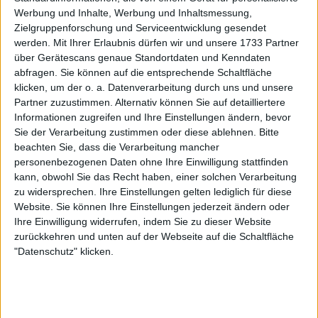
Werbung und Inhalte, Werbung und Inhaltsmessung,
Hartplatz zu behaupten
Zielgruppenforschung und Serviceentwicklung gesendet
werden.
Mit Ihrer Erlaubnis dürfen wir und unsere 1733 Partner
Trotz der Enttäuschung bleibt Swiatek optimistisch,
über Gerätescans genaue Standortdaten und Kenndaten
was ihre Leistung in Melbourne angeht, und blickt
abfragen. Sie können auf die entsprechende Schaltfläche
klicken, um der o. a. Datenverarbeitung durch uns und unsere
auf die Herausforderungen des Nahost-Swings
Partner zuzustimmen. Alternativ können Sie auf detailliertere
voraus. Ihr stehen ein paar kritische Monate bevor, in
Informationen zugreifen und Ihre Einstellungen ändern, bevor
denen sie wichtige Punkte zu verteidigen hat,
Sie der Verarbeitung zustimmen oder diese ablehnen.
Bitte
darunter ihre Titel in Doha und Indian Wells sowie
beachten Sie, dass die Verarbeitung mancher
eine Halbfinalteilnahme in Dubai. Der Druck wird
personenbezogenen Daten ohne Ihre Einwilligung stattfinden
groß sein, wenn sie ihre Verfolgung von Aryna
kann, obwohl Sie das Recht haben, einer solchen Verarbeitung
Sabalenka im Kampf um die Nummer 1 der Welt
zu widersprechen. Ihre Einstellungen gelten lediglich für diese
Website. Sie können Ihre Einstellungen jederzeit ändern oder
aufrechterhalten will.
Ihre Einwilligung widerrufen, indem Sie zu dieser Website
"🐨Australien 2025: eine tolle, solide Zeit. Mehr
zurückkehren und unten auf der Webseite auf die Schaltfläche
"Datenschutz" klicken.
Zufriedenheit, Farben, gute Erfahrungen", postete
Swiatek. "Auch wenn es natürlich eine
Unzulänglichkeit in Bezug auf das Ergebnis selbst
gibt, sehen wir realistisch betrachtet und wissen, was