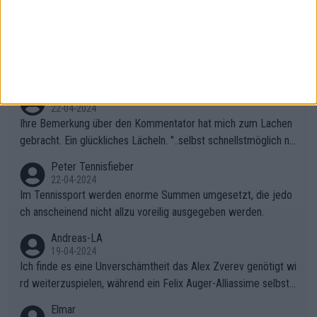
cht, wie viele Fans da waren.
AndreasRichard
02-05-2024
Das Publikum in Madrid ist genauso primitiv wie in Paris. Ich fr
age mich, was solche Leute beim Tennis verloren haben. Sie s
ollten besser zum Fußball gehen, dort sind sie besser aufgeho
Peter Tennisfieber
ben.
22-04-2024
Ihre Bemerkung über den Kommentator hat mich zum Lachen
gebracht. Ein glückliches Lächeln. "..selbst schnellstmöglich na
ch Hause.." 😂🤣🤩
Peter Tennisfieber
22-04-2024
Im Tennissport werden enorme Summen umgesetzt, die jedo
ch anscheinend nicht allzu voreilig ausgegeben werden.
Andreas-LA
19-04-2024
Ich finde es eine Unverschämtheit das Alex Zverev genötigt wi
rd weiterzuspielen, während ein Felix Auger-Alliassime selbstv
erständlich einen Abbruch erhält, weil es ihm natürlich nach sei
Elmar