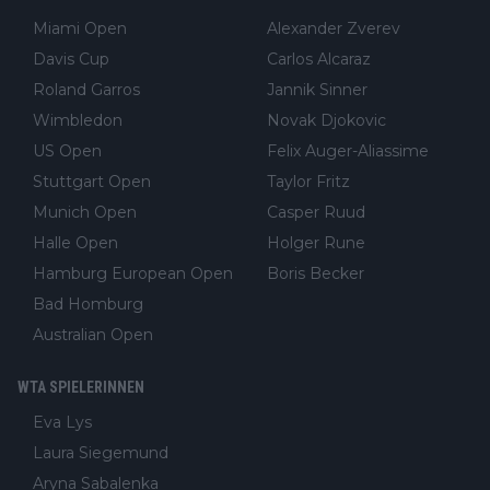
Miami Open
Alexander Zverev
Davis Cup
Carlos Alcaraz
Roland Garros
Jannik Sinner
Wimbledon
Novak Djokovic
US Open
Felix Auger-Aliassime
Stuttgart Open
Taylor Fritz
Munich Open
Casper Ruud
Halle Open
Holger Rune
Hamburg European Open
Boris Becker
Bad Homburg
Australian Open
WTA SPIELERINNEN
Eva Lys
Laura Siegemund
Aryna Sabalenka