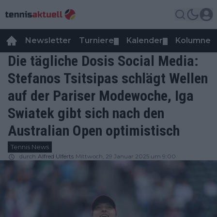
Newsletter
Turniere
Kalender
Kolumnen
▼
▼
Die tägliche Dosis Social Media:
Stefanos Tsitsipas schlägt Wellen
auf der Pariser Modewoche, Iga
Swiatek gibt sich nach den
Australian Open optimistisch
Tennis News
durch
Alfred Ulferts
Mittwoch, 29 Januar 2025 um 9:00