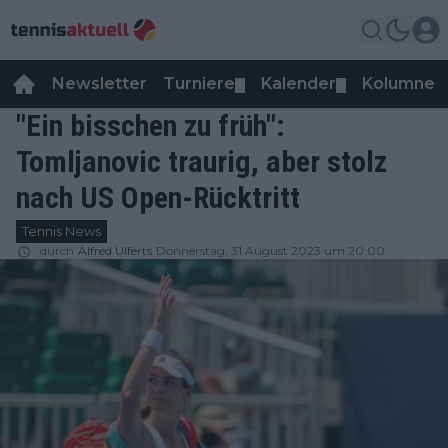
Newsletter
Turniere
Kalender
Kolumnen
▼
▼
"Ein bisschen zu früh":
Tomljanovic traurig, aber stolz
nach US Open-Rücktritt
Tennis News
durch
Alfred Ulferts
Donnerstag, 31 August 2023 um 20:00