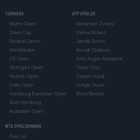
TURNIERE
ATP SPIELER
Miami Open
Alexander Zverev
Davis Cup
Carlos Alcaraz
Roland Garros
Jannik Sinner
Wimbledon
Novak Djokovic
US Open
Felix Auger-Aliassime
Stuttgart Open
Taylor Fritz
Munich Open
Casper Ruud
Halle Open
Holger Rune
Hamburg European Open
Boris Becker
Bad Homburg
Australian Open
WTA SPIELERINNEN
Eva Lys