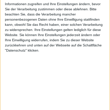
Informationen zugreifen und Ihre Einstellungen ändern, bevor
2023 US Open Preisgeld- und
Sie der Verarbeitung zustimmen oder diese ablehnen.
Bitte
Punkteaufteilung mit Rekord
beachten Sie, dass die Verarbeitung mancher
Peisgeldern von insgesamt
personenbezogenen Daten ohne Ihre Einwilligung stattfinden
65.000.000 Dollar
kann, obwohl Sie das Recht haben, einer solchen Verarbeitung
zu widersprechen. Ihre Einstellungen gelten lediglich für diese
Website. Sie können Ihre Einstellungen jederzeit ändern oder
Tomljanovic sagt, ihr
Ihre Einwilligung widerrufen, indem Sie zu dieser Website
Körper braucht mehr
zurückkehren und unten auf der Webseite auf die Schaltfläche
"Datenschutz" klicken.
Zeit
Da die Knieverletzung ihr in New York weiterhin
Probleme bereitete, entschied sich Tomljanovic, ihr
Zweitrundenmatch gegen die an Nummer vier
gesetzte Rybakina aufzugeben, die nun direkt in die
dritte Runde des New Yorker Majors einzieht.
Tomljanovic hat sich in einem Beitrag in den sozialen
Medien über die Gründe für ihren Rückzug und