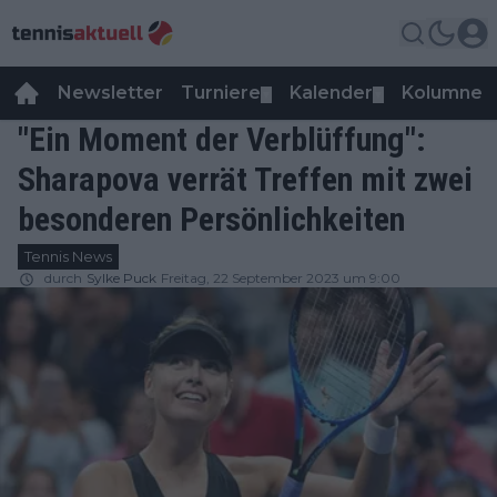
Newsletter
Turniere
Kalender
Kolumnen
▼
▼
"Ein Moment der Verblüffung":
Sharapova verrät Treffen mit zwei
besonderen Persönlichkeiten
Tennis News
durch
Sylke Puck
Freitag, 22 September 2023 um 9:00