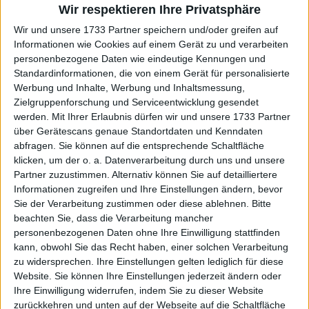
Wir respektieren Ihre Privatsphäre
Wir und unsere 1733 Partner speichern und/oder greifen auf
Informationen wie Cookies auf einem Gerät zu und verarbeiten
personenbezogene Daten wie eindeutige Kennungen und
Standardinformationen, die von einem Gerät für personalisierte
Werbung und Inhalte, Werbung und Inhaltsmessung,
Zielgruppenforschung und Serviceentwicklung gesendet
werden.
Mit Ihrer Erlaubnis dürfen wir und unsere 1733 Partner
über Gerätescans genaue Standortdaten und Kenndaten
abfragen. Sie können auf die entsprechende Schaltfläche
klicken, um der o. a. Datenverarbeitung durch uns und unsere
Partner zuzustimmen. Alternativ können Sie auf detailliertere
Weiterlesen
Informationen zugreifen und Ihre Einstellungen ändern, bevor
Sie der Verarbeitung zustimmen oder diese ablehnen.
Bitte
Trainer Rick Macci über
beachten Sie, dass die Verarbeitung mancher
Sharapova: "Sie hatte diese
personenbezogenen Daten ohne Ihre Einwilligung stattfinden
mentale Box schon mit 11, bei
kann, obwohl Sie das Recht haben, einer solchen Verarbeitung
Williams habe ich das nicht
zu widersprechen. Ihre Einstellungen gelten lediglich für diese
gesehen"
Website. Sie können Ihre Einstellungen jederzeit ändern oder
Ihre Einwilligung widerrufen, indem Sie zu dieser Website
zurückkehren und unten auf der Webseite auf die Schaltfläche