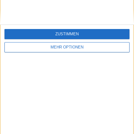
auf Haleps Sperre
Kontroverse bei den
reagieren
Australian Open
ZUSTIMMEN
MEHR OPTIONEN
Schreiben Sie einen Kommentar