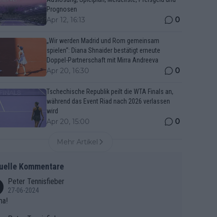
Prognosen
0
Apr 12, 16:13
„Wir werden Madrid und Rom gemeinsam
spielen“: Diana Shnaider bestätigt erneute
Doppel-Partnerschaft mit Mirra Andreeva
0
Apr 20, 16:30
Tschechische Republik peilt die WTA Finals an,
während das Event Riad nach 2026 verlassen
wird
0
Apr 20, 15:00
Mehr Artikel
uelle Kommentare
Peter Tennisfieber
27-06-2024
ma!