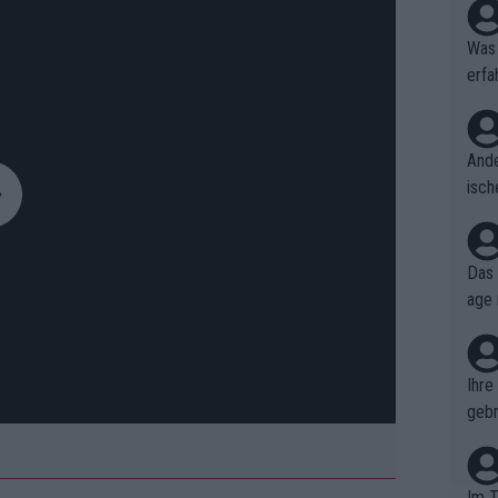
Was 
erfa
niss
Ande
isch
cht,
Das 
age 
ollt
ben.
Ihre
gebr
ch H
Im T