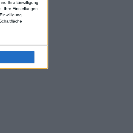
ne Ihre Einwilligung
J-L-Struff wahrscheinlich morge 3 Spiele absolvieren (2.
. Ihre Einstellungen
Einzel 1x Doppel) dank der hervorragenden Unterstützung
Einwilligung
Kommentators für F-A-A
Schaltfläche