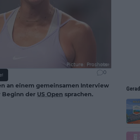
0
e!
n an einem gemeinsamen Interview
Gerad
or Beginn der
US Open
sprachen.