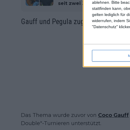
ablehnen.
Bitte bea
seit zwei Jahren wieder antr
stattfinden kann, ob
gelten lediglich für 
Gauff und Pegula zugunsten von Tra
widerrufen, indem Si
"Datenschutz" klicke
M
Das Thema wurde zuvor von
Coco Gauff
Double"-Turnieren unterstützt.