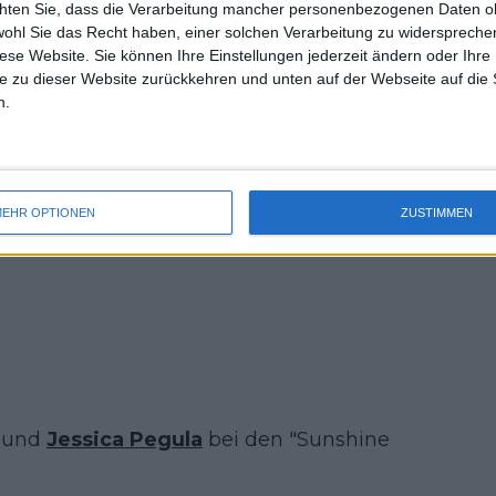
chten Sie, dass die Verarbeitung mancher personenbezogenen Daten oh
itt
uss 
wohl Sie das Recht haben, einer solchen Verarbeitung zu widersprechen
mal 
diese Website. Sie können Ihre Einstellungen jederzeit ändern oder Ihre 
des 
sh-Talk
e zu dieser Website zurückkehren und unten auf der Webseite auf die 
n.
EHR OPTIONEN
ZUSTIMMEN
und
Jessica Pegula
bei den "Sunshine