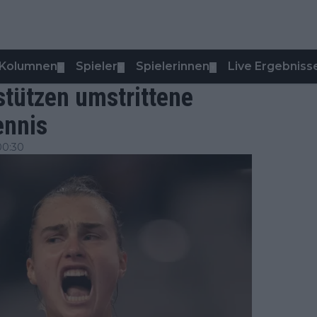
Kolumnen
Spieler
Spielerinnen
Live Ergebniss
▼
▼
▼
stützen umstrittene
ennis
00:30