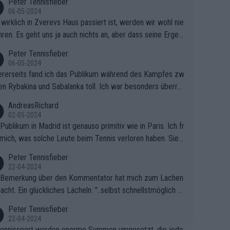
Peter Tennisfieber
06-05-2024
wirklich in Zverevs Haus passiert ist, werden wir wohl nie
hren. Es geht uns ja auch nichts an, aber dass seine Ergeb
e in letzter Zeit gelitten haben, ist ganz klar.
Peter Tennisfieber
06-05-2024
rerseits fand ich das Publikum während des Kampfes zw
en Rybakina und Sabalanka toll. Ich war besonders überras
 wie viele Fans da waren.
AndreasRichard
02-05-2024
Publikum in Madrid ist genauso primitiv wie in Paris. Ich fr
mich, was solche Leute beim Tennis verloren haben. Sie s
en besser zum Fußball gehen, dort sind sie besser aufgeho
Peter Tennisfieber
22-04-2024
 Bemerkung über den Kommentator hat mich zum Lachen
acht. Ein glückliches Lächeln. "..selbst schnellstmöglich na
ause.." 😂🤣🤩
Peter Tennisfieber
22-04-2024
ennissport werden enorme Summen umgesetzt, die jedo