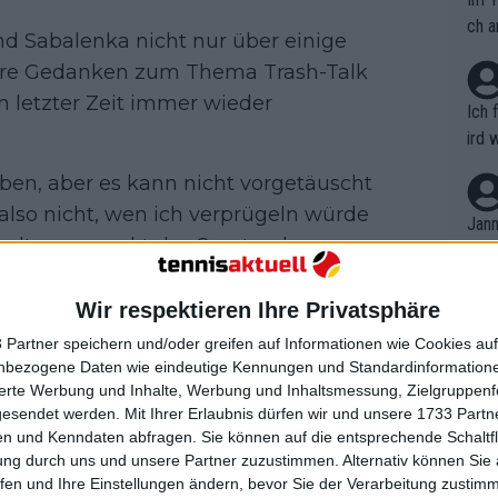
ch a
nd Sabalenka nicht nur über einige
ihre Gedanken zum Thema Trash-Talk
n letzter Zeit immer wieder
Ich 
ird 
vers
geben, aber es kann nicht vorgetäuscht
eine
 also nicht, wen ich verprügeln würde
r in
Jann
erhaltungsaspekt des Sports, aber es
em i
merk
ash-Talking.
eite
Wir respektieren Ihre Privatsphäre
Dopp
ht, aber es muss mit einer gewissen Art
t, a
n si
 Partner speichern und/oder greifen auf Informationen wie Cookies au
Wört
alenka hinzu.
mmen
nbezogene Daten wie eindeutige Kennungen und Standardinformatione
B. C
nt. 
sierte Werbung und Inhalte, Werbung und Inhaltsmessung, Zielgruppen
ause
gesendet werden.
Mit Ihrer Erlaubnis dürfen wir und unsere 1733 Part
ient
Dopp
on v
n und Kenndaten abfragen. Sie können auf die entsprechende Schaltfl
ewon
2023 US Open: Alcaraz will
mmen
ung durch uns und unsere Partner zuzustimmen. Alternativ können Sie au
Fina
ährend Djokovic zum ersten Mal
Genr
fen und Ihre Einstellungen ändern, bevor Sie der Verarbeitung zustim
kel 