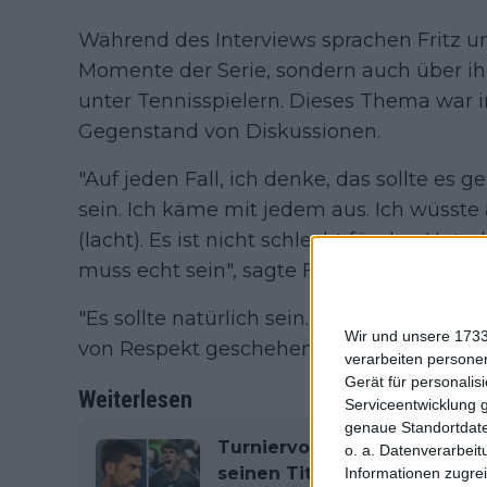
Während des Interviews sprachen Fritz u
Momente der Serie, sondern auch über 
unter Tennisspielern. Dieses Thema war i
Gegenstand von Diskussionen.
"Auf jeden Fall, ich denke, das sollte es 
sein. Ich käme mit jedem aus. Ich wüsste
(lacht). Es ist nicht schlecht für den Unt
muss echt sein", sagte Fritzabout über Tr
"Es sollte natürlich sein. Ja, ich weiß nic
Wir und unsere 1733
von Respekt geschehen", fügte Aryna Sab
verarbeiten persone
Gerät für personali
Weiterlesen
Serviceentwicklung 
genaue Standortdate
Turniervorschau der Männer 
o. a. Datenverarbeit
seinen Titel verteidigen, w
Informationen zugrei