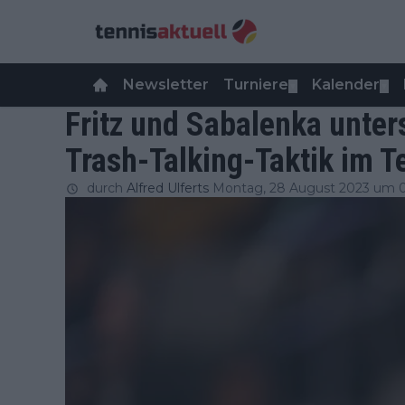
Newsletter
Turniere
Kalender
▼
▼
Fritz und Sabalenka unter
Trash-Talking-Taktik im T
durch
Alfred Ulferts
Montag, 28 August 2023 um 