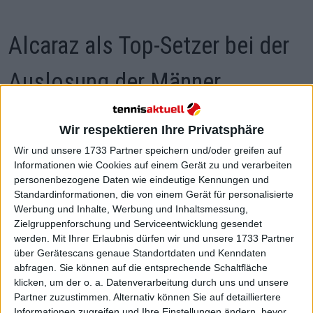
Alcaraz als Top-Setzer bei der
Auslosung der Männer
Carlos Alcaraz bricht Rekorde, die seit 66 Jahren
Wir respektieren Ihre Privatsphäre
Bestand haben. Er ist der jüngste topgesetzte
Wir und unsere 1733 Partner speichern und/oder greifen auf
Spieler in der Geschichte der US Open 2023 und
Informationen wie Cookies auf einem Gerät zu und verarbeiten
setzt damit neue Maßstäbe in der modernen Ära.
personenbezogene Daten wie eindeutige Kennungen und
Standardinformationen, die von einem Gerät für personalisierte
Er kehrt an den Ort zurück, an dem er seinen ersten
Werbung und Inhalte, Werbung und Inhaltsmessung,
Grand Slam
-Triumph errungen hat, und auch der
Zielgruppenforschung und Serviceentwicklung gesendet
letzte Grand Slam-Titel ging an den Spanier: in
werden.
Mit Ihrer Erlaubnis dürfen wir und unsere 1733 Partner
Wimbledon
, wo er Novak Djokovic in einem wahren
über Gerätescans genaue Standortdaten und Kenndaten
Epos besiegte.
abfragen. Sie können auf die entsprechende Schaltfläche
klicken, um der o. a. Datenverarbeitung durch uns und unsere
Seitdem gab es gute und schlechte Zeiten für die
Partner zuzustimmen. Alternativ können Sie auf detailliertere
Nummer 1 der Welt, die in der Endphase des
Informationen zugreifen und Ihre Einstellungen ändern, bevor