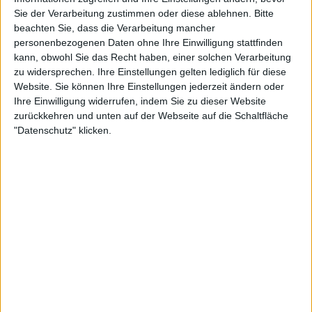
Turniers in Toronto gegen einen vertrauten Gegner
Sie der Verarbeitung zustimmen oder diese ablehnen.
Bitte
beachten Sie, dass die Verarbeitung mancher
in Kanada,
Tommy Paul
, verlor. Aber diese
personenbezogenen Daten ohne Ihre Einwilligung stattfinden
Niederlage im letzten Jahr hat seinen Chancen nicht
kann, obwohl Sie das Recht haben, einer solchen Verarbeitung
geschadet.
zu widersprechen. Ihre Einstellungen gelten lediglich für diese
Website. Sie können Ihre Einstellungen jederzeit ändern oder
Beim nächsten Mal brach er in Tränen aus, als er
Ihre Einwilligung widerrufen, indem Sie zu dieser Website
gegen Novak Djokovic verlor, nachdem er in einer
zurückkehren und unten auf der Webseite auf die Schaltfläche
überlegenen Siegposition war. Er wird der wichtigste
"Datenschutz" klicken.
Aspekt sein, mit dem sich Alcaraz auseinandersetzen
muss.