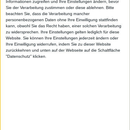
Informationen zugreifen und Ihre Einstellungen ändern, bevor
Moment oft nicht die erste Runde oder so das
Sie der Verarbeitung zustimmen oder diese ablehnen.
Bitte
Problem. Es ist die zweite Runde, und das wird der
beachten Sie, dass die Verarbeitung mancher
eigentliche Test gegen einen erfahrenen Kämpfer
personenbezogenen Daten ohne Ihre Einwilligung stattfinden
sein. Kann er eine Erklärung abgeben? Zuvor wird
kann, obwohl Sie das Recht haben, einer solchen Verarbeitung
die Viertelfinalistin von 2023, Elina Svitolina,
zu widersprechen. Ihre Einstellungen gelten lediglich für diese
versuchen, die Hoffnungen der Gastgeberinnen zu
Website. Sie können Ihre Einstellungen jederzeit ändern oder
zerstören, wenn sie auf Diane Parry trifft.
Ihre Einwilligung widerrufen, indem Sie zu dieser Website
zurückkehren und unten auf der Webseite auf die Schaltfläche
Gael Monfils trifft in der Night Session am
"Datenschutz" klicken.
Donnerstag auf Lorenzo Musetti.
Weiterlesen
2024 French Open Roland Garros
ATP- und WTA-PREISGELD und
Punkteübersicht 53.478.000 € im
Preispool - ein Allzeitrekord