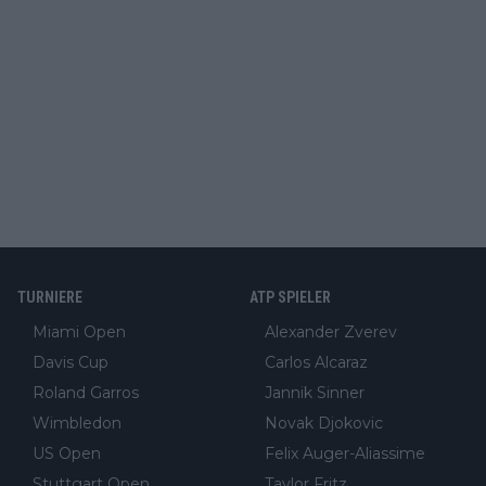
TURNIERE
ATP SPIELER
Miami Open
Alexander Zverev
Davis Cup
Carlos Alcaraz
Roland Garros
Jannik Sinner
Wimbledon
Novak Djokovic
US Open
Felix Auger-Aliassime
Stuttgart Open
Taylor Fritz