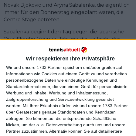
Novak Djokovic und Aryna Sabalenka, die eigentlich
immer für den Donnerstag eingeplant waren, die
Centre Stage betreten.
Sabalenka beginnt den Tag gegen die japanische
Qualifikantin Moyuka Uchijima, die vielleicht das
einzige Match überstand, über das die Leute kaum
etwas wussten, da sie auf Irene Burillo Escorihuela
Wir respektieren Ihre Privatsphäre
traf. Es wird eine wirklich schwierige Aufgabe sein.
Wir und unsere 1733 Partner speichern und/oder greifen auf
Die Nummer 2 der Welt bringt ihre Leistung gegen
Informationen wie Cookies auf einem Gerät zu und verarbeiten
unbekannte oder schwächer eingestufte
personenbezogene Daten wie eindeutige Kennungen und
Spielerinnen zu neuen Höchstleistungen. Das hat sie
Standardinformationen, die von einem Gerät für personalisierte
gegen Erika Andreeva bewiesen und wird es auch
Werbung und Inhalte, Werbung und Inhaltsmessung,
am Donnerstag wieder tun wollen.
Zielgruppenforschung und Serviceentwicklung gesendet
werden.
Mit Ihrer Erlaubnis dürfen wir und unsere 1733 Partner
Novak Djokovic wird interessanterweise nicht in der
über Gerätescans genaue Standortdaten und Kenndaten
Nacht spielen. Stattdessen wird er die Tagessession
abfragen. Sie können auf die entsprechende Schaltfläche
mit einem harten Match gegen Roberto Carballes
klicken, um der o. a. Datenverarbeitung durch uns und unsere
Baena beenden. Wie er selbst zugegeben hat, ist im
Partner zuzustimmen. Alternativ können Sie auf detailliertere