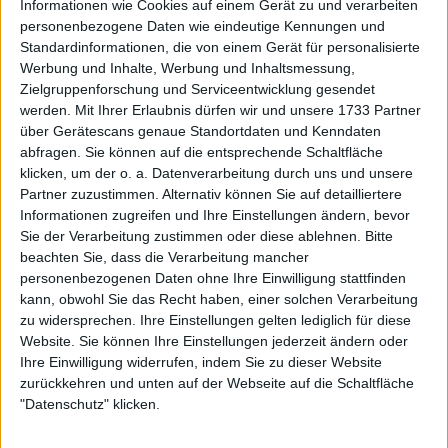
Informationen wie Cookies auf einem Gerät zu und verarbeiten
personenbezogene Daten wie eindeutige Kennungen und
Standardinformationen, die von einem Gerät für personalisierte
Werbung und Inhalte, Werbung und Inhaltsmessung,
Zielgruppenforschung und Serviceentwicklung gesendet
werden.
Mit Ihrer Erlaubnis dürfen wir und unsere 1733 Partner
über Gerätescans genaue Standortdaten und Kenndaten
abfragen. Sie können auf die entsprechende Schaltfläche
klicken, um der o. a. Datenverarbeitung durch uns und unsere
Partner zuzustimmen. Alternativ können Sie auf detailliertere
Informationen zugreifen und Ihre Einstellungen ändern, bevor
Sie der Verarbeitung zustimmen oder diese ablehnen.
Bitte
beachten Sie, dass die Verarbeitung mancher
Am Montag postete die 41-Jährige ein emotionales
personenbezogenen Daten ohne Ihre Einwilligung stattfinden
Video auf der Social Media-Plattform, in dem sie das
kann, obwohl Sie das Recht haben, einer solchen Verarbeitung
Geschlecht ihres zweiten Kindes bekannt gab.
zu widersprechen. Ihre Einstellungen gelten lediglich für diese
Website. Sie können Ihre Einstellungen jederzeit ändern oder
Weiterlesen
Ihre Einwilligung widerrufen, indem Sie zu dieser Website
zurückkehren und unten auf der Webseite auf die Schaltfläche
"Datenschutz" klicken.
Iga Swiatek gewinnt als erste
Spielerin seit Serena Williams 100