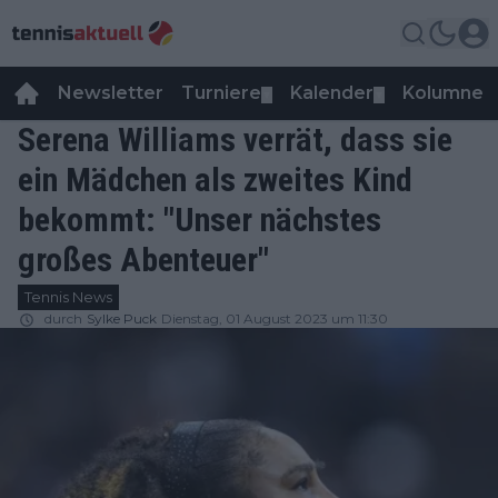
Newsletter
Turniere
Kalender
Kolumnen
▼
▼
Serena Williams verrät, dass sie
ein Mädchen als zweites Kind
bekommt: "Unser nächstes
großes Abenteuer"
Tennis News
durch
Sylke Puck
Dienstag, 01 August 2023 um 11:30