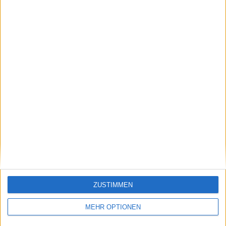
an und sagt, die DC
Open könnten eines
seiner letzten
Turniere in den USA
sein
Schreiben Sie einen Kommentar
ZUSTIMMEN
MEHR OPTIONEN