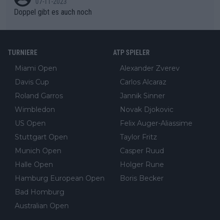
07-11-2023
hltuend dagegen Flo Bauer, der auch die Argumentation von Mi
nt, Pegula 1,6 Millionen. Da beide vorher alle ihre Matches gew
Doppel gibt es auch noch
ster X nicht versteht. Es wäre schön wenn dieser Kommentato
onnen hatten, bedeutet dies, dass es allein für den Sieg im Fina
r sich einen neuen Job suchen könnte, vielleicht im Genre Vide
le ca. 1,4 Millionen $ gab (und nicht 820.000 wie es im Artikel s
ospiele, da brauch er keine dicken Jacken. Jetzt muss J-L-Str
teht).
uff wahrscheinlich morge 3 Spiele absolvieren (2. mal Einzel 1
TURNIERE
ATP SPIELER
x Doppel) dank der hervorragenden Unterstützung des Komm
Miami Open
Alexander Zverev
entators für F-A-A
Davis Cup
Carlos Alcaraz
Roland Garros
Jannik Sinner
Wimbledon
Novak Djokovic
US Open
Felix Auger-Aliassime
Stuttgart Open
Taylor Fritz
Munich Open
Casper Ruud
Halle Open
Holger Rune
Hamburg European Open
Boris Becker
Bad Homburg
Australian Open