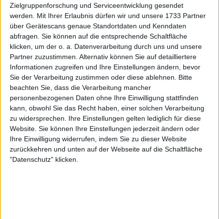
sich 13 Grand-Slam-Titel im Doppel und
Zielgruppenforschung und Serviceentwicklung gesendet
werden.
Mit Ihrer Erlaubnis dürfen wir und unsere 1733 Partner
gewann den Karriere-Grand-Slam im
über Gerätescans genaue Standortdaten und Kenndaten
Damendoppel:Australian Open: 1997 (mit
abfragen. Sie können auf die entsprechende Schaltfläche
Natasha Zvereva), 1998, 1999, 2002, 2016 (alle
klicken, um der o. a. Datenverarbeitung durch uns und unsere
mit verschiedenen Partnern)French Open:
Partner zuzustimmen. Alternativ können Sie auf detailliertere
1998 (mit Jana Novotná)Wimbledon: 1996 (mit
Informationen zugreifen und Ihre Einstellungen ändern, bevor
Helena Suková), 1998 (mit Jana Novotná), 2015
Sie der Verarbeitung zustimmen oder diese ablehnen.
Bitte
(mit Sania Mirza)US Open: 1998, 2015 (beide mit
beachten Sie, dass die Verarbeitung mancher
personenbezogenen Daten ohne Ihre Einwilligung stattfinden
Jana Novotná), 2017 (mit Chan Yung-jan)
kann, obwohl Sie das Recht haben, einer solchen Verarbeitung
Australian Open: 1997 (mit Natasha Zvereva),
zu widersprechen. Ihre Einstellungen gelten lediglich für diese
1998, 1999, 2002, 2016 (alle mit verschiedenen
Website. Sie können Ihre Einstellungen jederzeit ändern oder
Partnern)
Ihre Einwilligung widerrufen, indem Sie zu dieser Website
French Open: 1998 (mit Jana Novotná)
zurückkehren und unten auf der Webseite auf die Schaltfläche
Wimbledon: 1996 (mit Helena Suková), 1998
"Datenschutz" klicken.
(mit Jana Novotná), 2015 (mit Sania Mirza)
US Open: 1998, 2015 (beide mit Jana Novotná),
2017 (mit Chan Yung-jan)
Mixed-Doppel-Titel: Hingis gewann auch
sieben Grand-Slam-Titel im Mixed-