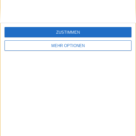
ZUSTIMMEN
MEHR OPTIONEN
WTA
Andrea Petkovic vergleicht den aktuellen WTA-
Star mit der Tennisgröße Martina Hingis
26 März 2025