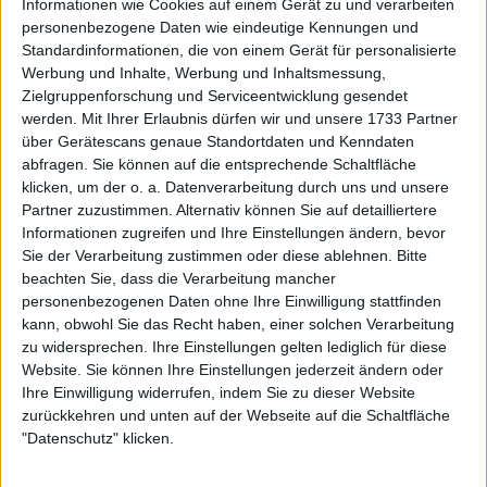
Hingis eine Menge Turniere und Titel gewonnen
Informationen wie Cookies auf einem Gerät zu und verarbeiten
personenbezogene Daten wie eindeutige Kennungen und
haben, als sie noch Teenager waren", sagte Andreeva
Standardinformationen, die von einem Gerät für personalisierte
am Freitag auf die Frage nach den Größen.
Werbung und Inhalte, Werbung und Inhaltsmessung,
Zielgruppenforschung und Serviceentwicklung gesendet
werden.
Mit Ihrer Erlaubnis dürfen wir und unsere 1733 Partner
über Gerätescans genaue Standortdaten und Kenndaten
abfragen. Sie können auf die entsprechende Schaltfläche
klicken, um der o. a. Datenverarbeitung durch uns und unsere
Partner zuzustimmen. Alternativ können Sie auf detailliertere
Informationen zugreifen und Ihre Einstellungen ändern, bevor
Sie der Verarbeitung zustimmen oder diese ablehnen.
Bitte
beachten Sie, dass die Verarbeitung mancher
personenbezogenen Daten ohne Ihre Einwilligung stattfinden
kann, obwohl Sie das Recht haben, einer solchen Verarbeitung
zu widersprechen. Ihre Einstellungen gelten lediglich für diese
Website. Sie können Ihre Einstellungen jederzeit ändern oder
Ihre Einwilligung widerrufen, indem Sie zu dieser Website
zurückkehren und unten auf der Webseite auf die Schaltfläche
"Datenschutz" klicken.