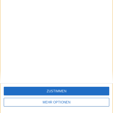
anstelle der Stuttgart
Open anzutreten:
"Warum spielt sie
das?"
Schreiben Sie einen Kommentar
ZUSTIMMEN
MEHR OPTIONEN