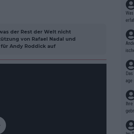
Was 
erfa
niss
 was der Rest der Welt nicht
stützung von Rafael Nadal und
Ande
n für Andy Roddick auf
isch
cht,
Das 
age 
ollt
ben.
Ihre
gebr
ch H
Im T