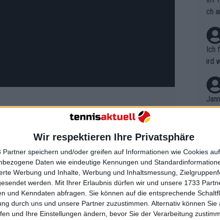
ch a
Ich 
ird 
vers
eine
r in
Jann
em i
merk
eite
Wir respektieren Ihre Privatsphäre
Dopp
ine der einzigen Tennisfiguren, die
t, a
n si
urücklassen können, ihn unglaublich
 Partner speichern und/oder greifen auf Informationen wie Cookies au
Wört
mmen
nbezogene Daten wie eindeutige Kennungen und Standardinformatione
des Mal, wenn sie miteinander sprechen,
B. C
nt. 
sierte Werbung und Inhalte, Werbung und Inhaltsmessung, Zielgruppen
 der schon lange mit Roddick
ause
gesendet werden.
Mit Ihrer Erlaubnis dürfen wir und unsere 1733 Part
ient
Dopp
on v
sich gelassen.
n und Kenndaten abfragen. Sie können auf die entsprechende Schaltfl
ewon
mmen
ung durch uns und unsere Partner zuzustimmen. Alternativ können Sie au
Fina
rgendwo hingehen wird. Es hat Spaß
Genr
fen und Ihre Einstellungen ändern, bevor Sie der Verarbeitung zustim
kel 