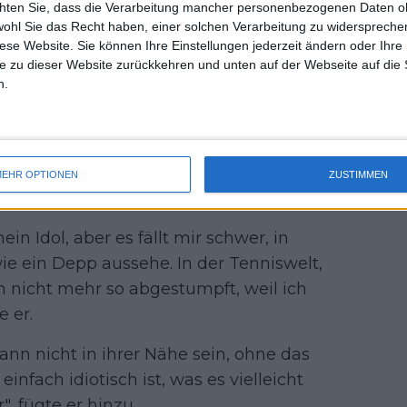
chten Sie, dass die Verarbeitung mancher personenbezogenen Daten oh
uss 
staltungen für mich erstaunlich, weil
wohl Sie das Recht haben, einer solchen Verarbeitung zu widersprechen
mal 
ndre und Steff sind, die wieder voll in
diese Website. Sie können Ihre Einstellungen jederzeit ändern oder Ihre 
des 
en, das ist toll", sagte er.
e zu dieser Website zurückkehren und unten auf der Webseite auf die 
n.
 Graf verblüfft Maria Sharapova
EHR OPTIONEN
ZUSTIMMEN
leball Slam 2
in Idol, aber es fällt mir schwer, in
ie ein Depp aussehe. In der Tenniswelt,
 nicht mehr so abgestumpft, weil ich
e er.
ann nicht in ihrer Nähe sein, ohne das
einfach idiotisch ist, was es vielleicht
", fügte er hinzu.