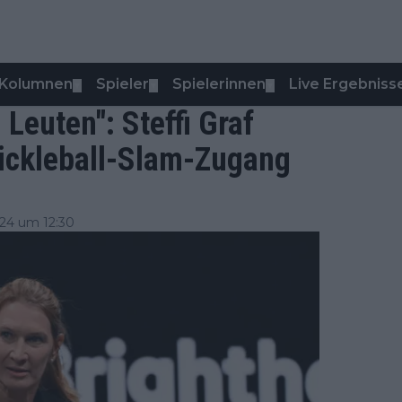
Kolumnen
Spieler
Spielerinnen
Live Ergebniss
▼
▼
▼
n Leuten": Steffi Graf
ickleball-Slam-Zugang
24 um 12:30