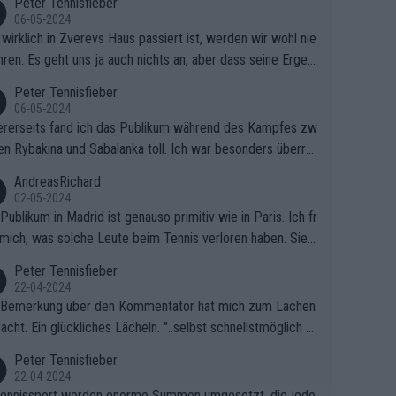
Peter Tennisfieber
06-05-2024
wirklich in Zverevs Haus passiert ist, werden wir wohl nie
hren. Es geht uns ja auch nichts an, aber dass seine Ergeb
e in letzter Zeit gelitten haben, ist ganz klar.
Peter Tennisfieber
06-05-2024
rerseits fand ich das Publikum während des Kampfes zw
en Rybakina und Sabalanka toll. Ich war besonders überras
 wie viele Fans da waren.
AndreasRichard
02-05-2024
Publikum in Madrid ist genauso primitiv wie in Paris. Ich fr
mich, was solche Leute beim Tennis verloren haben. Sie s
en besser zum Fußball gehen, dort sind sie besser aufgeho
Peter Tennisfieber
22-04-2024
 Bemerkung über den Kommentator hat mich zum Lachen
acht. Ein glückliches Lächeln. "..selbst schnellstmöglich na
ause.." 😂🤣🤩
Peter Tennisfieber
22-04-2024
ennissport werden enorme Summen umgesetzt, die jedo