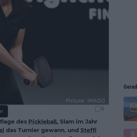
Gerad
0
e!
uflage des
PicklebalL
Slam im Jahr
si
das Turnier gewann, und
Steffi