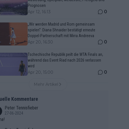
Prognosen
0
Apr 12, 16:13
„Wir werden Madrid und Rom gemeinsam
spielen“: Diana Shnaider bestätigt erneute
Doppel-Partnerschaft mit Mirra Andreeva
0
Apr 20, 16:30
Tschechische Republik peilt die WTA Finals an,
während das Event Riad nach 2026 verlassen
wird
0
Apr 20, 15:00
Mehr Artikel
uelle Kommentare
Peter Tennisfieber
27-06-2024
ma!