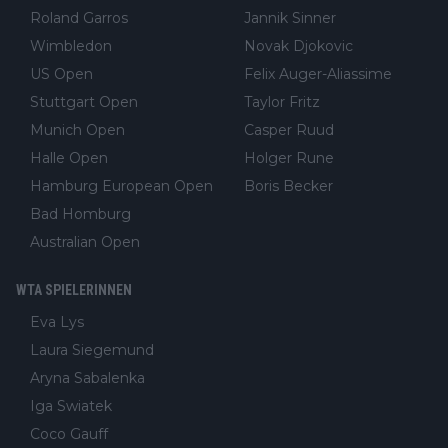
Roland Garros
Jannik Sinner
Wimbledon
Novak Djokovic
US Open
Felix Auger-Aliassime
Stuttgart Open
Taylor Fritz
Munich Open
Casper Ruud
Halle Open
Holger Rune
Hamburg European Open
Boris Becker
Bad Homburg
Australian Open
WTA SPIELERINNEN
Eva Lys
Laura Siegemund
Aryna Sabalenka
Iga Swiatek
Coco Gauff