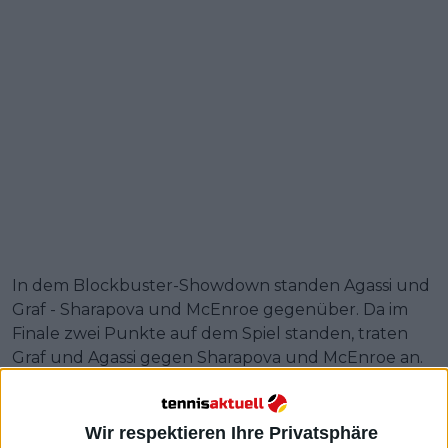
In dem Blockbuster-Showdown standen Agassi und
Graf - Sharapova und McEnroe gegenüber. Da im
Finale zwei Punkte auf dem Spiel standen, traten
Graf und Agassi gegen Sharapova und McEnroe an.
Obwohl sie ihr Turnierdebüt gab, verschwendete
Graf keine Zeit, um ihr Können zu zeigen, obwohl sie
vor dem Turnier sagte, dass es ihr schwer gefallen
Wir respektieren Ihre Privatsphäre