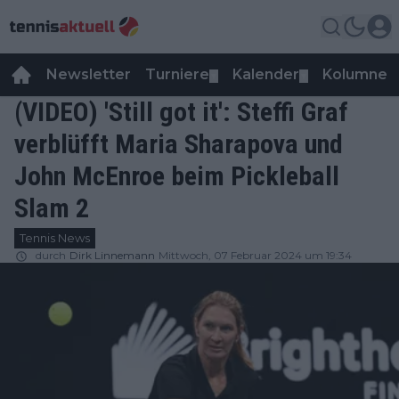
Newsletter
Turniere
Kalender
Kolumnen
▼
▼
(VIDEO) 'Still got it': Steffi Graf
verblüfft Maria Sharapova und
John McEnroe beim Pickleball
Slam 2
Tennis News
durch
Dirk Linnemann
Mittwoch, 07 Februar 2024 um 19:34