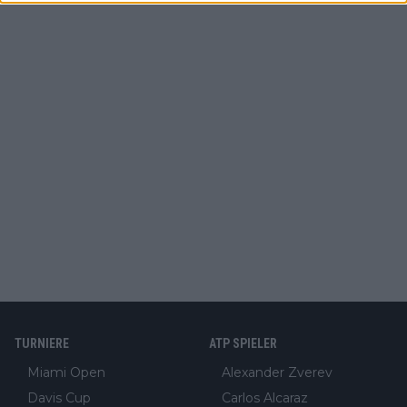
TURNIERE
ATP SPIELER
Miami Open
Alexander Zverev
Davis Cup
Carlos Alcaraz