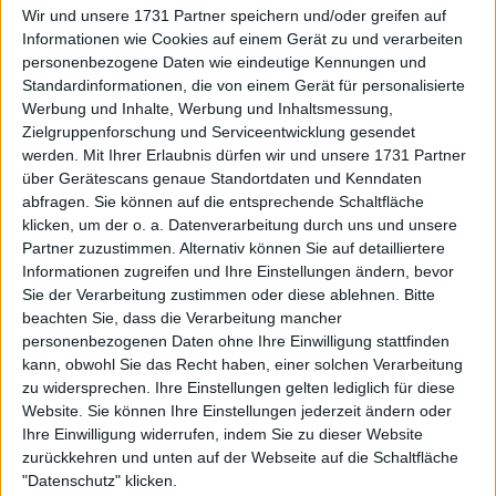
sei, sich an den Platz zu gewöhnen, da es kein Tennis
Wir und unsere 1731 Partner speichern und/oder greifen auf
sei.
Informationen wie Cookies auf einem Gerät zu und verarbeiten
personenbezogene Daten wie eindeutige Kennungen und
Weiterlesen
Standardinformationen, die von einem Gerät für personalisierte
Werbung und Inhalte, Werbung und Inhaltsmessung,
Das Power-Paar Andre Agassi
Zielgruppenforschung und Serviceentwicklung gesendet
werden.
Mit Ihrer Erlaubnis dürfen wir und unsere 1731 Partner
und Steffi Graf besiegt John
über Gerätescans genaue Standortdaten und Kenndaten
McEnroe und Maria Sharapova
abfragen. Sie können auf die entsprechende Schaltfläche
und gewinnt den Pickleball Slam
klicken, um der o. a. Datenverarbeitung durch uns und unsere
2 mit 1 Million Dollar
Partner zuzustimmen. Alternativ können Sie auf detailliertere
Informationen zugreifen und Ihre Einstellungen ändern, bevor
Sie der Verarbeitung zustimmen oder diese ablehnen.
Bitte
beachten Sie, dass die Verarbeitung mancher
personenbezogenen Daten ohne Ihre Einwilligung stattfinden
kann, obwohl Sie das Recht haben, einer solchen Verarbeitung
zu widersprechen. Ihre Einstellungen gelten lediglich für diese
Website. Sie können Ihre Einstellungen jederzeit ändern oder
Ihre Einwilligung widerrufen, indem Sie zu dieser Website
zurückkehren und unten auf der Webseite auf die Schaltfläche
"Datenschutz" klicken.