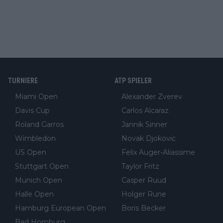
TURNIERE
ATP SPIELER
Miami Open
Alexander Zverev
Davis Cup
Carlos Alcaraz
Roland Garros
Jannik Sinner
Wimbledon
Novak Djokovic
US Open
Felix Auger-Aliassime
Stuttgart Open
Taylor Fritz
Munich Open
Casper Ruud
Halle Open
Holger Rune
Hamburg European Open
Boris Becker
Bad Homburg