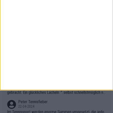
06-05-2024
Was wirklich in Zverevs Haus passiert ist, werden wir wohl nie
erfahren. Es geht uns ja auch nichts an, aber dass seine Ergebn
isse in letzter Zeit gelitten haben, ist ganz klar.
Peter Tennisfieber
06-05-2024
Andererseits fand ich das Publikum während des Kampfes zwi
schen Rybakina und Sabalanka toll. Ich war besonders überras
cht, wie viele Fans da waren.
AndreasRichard
02-05-2024
Das Publikum in Madrid ist genauso primitiv wie in Paris. Ich fr
age mich, was solche Leute beim Tennis verloren haben. Sie s
ollten besser zum Fußball gehen, dort sind sie besser aufgeho
Peter Tennisfieber
ben.
22-04-2024
Ihre Bemerkung über den Kommentator hat mich zum Lachen
gebracht. Ein glückliches Lächeln. "..selbst schnellstmöglich na
ch Hause.." 😂🤣🤩
Peter Tennisfieber
22-04-2024
Im Tennissport werden enorme Summen umgesetzt, die jedo