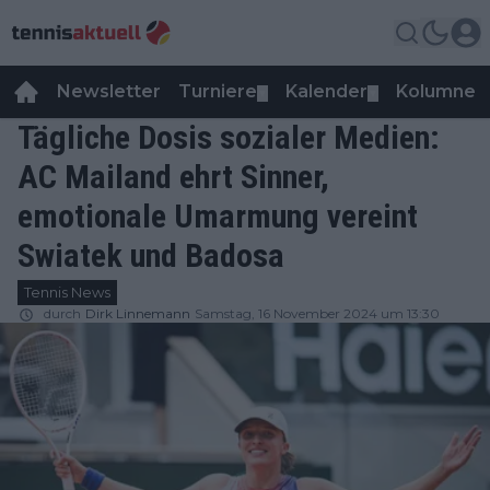
Newsletter
Turniere
Kalender
Kolumnen
▼
▼
Tägliche Dosis sozialer Medien:
AC Mailand ehrt Sinner,
emotionale Umarmung vereint
Swiatek und Badosa
Tennis News
durch
Dirk Linnemann
Samstag, 16 November 2024 um 13:30