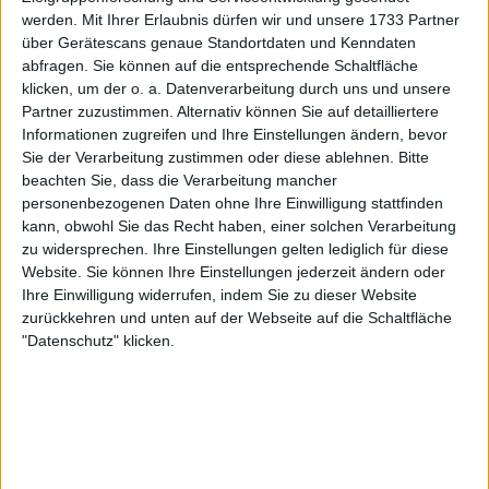
Trainer der Mannschaft, Paulo Fonseca, ein
werden.
Mit Ihrer Erlaubnis dürfen wir und unsere 1733 Partner
über Gerätescans genaue Standortdaten und Kenndaten
personalisiertes Trikot überreicht. "Schön, dich
abfragen. Sie können auf die entsprechende Schaltfläche
kennenzulernen, Glückwunsch, tolles Spiel",
klicken, um der o. a. Datenverarbeitung durch uns und unsere
begrüßte Fonseca den Italiener. "Ein Geschenk für
Partner zuzustimmen. Alternativ können Sie auf detailliertere
Sie. Ich weiß, dass du ein Milan-Fan bist", fügte er
Informationen zugreifen und Ihre Einstellungen ändern, bevor
hinzu, während er das Trikot mit der Aufschrift
Sie der Verarbeitung zustimmen oder diese ablehnen.
Bitte
"Sinner" und der Nummer eins überreichte.
beachten Sie, dass die Verarbeitung mancher
personenbezogenen Daten ohne Ihre Einwilligung stattfinden
Der zweifache Grand Slam-Champion gewann seine
kann, obwohl Sie das Recht haben, einer solchen Verarbeitung
Gruppe bei den ATP Finals mit Siegen über
zu widersprechen. Ihre Einstellungen gelten lediglich für diese
DeMinaur, Fritz und Medvedev. Sinner bereitet sich
Website. Sie können Ihre Einstellungen jederzeit ändern oder
Ihre Einwilligung widerrufen, indem Sie zu dieser Website
nun auf ein anspruchsvolles Halbfinale gegen
zurückkehren und unten auf der Webseite auf die Schaltfläche
Casper Ruud vor, der kürzlich Rublev besiegte und
"Datenschutz" klicken.
Carlos Alcaraz ausschaltete.