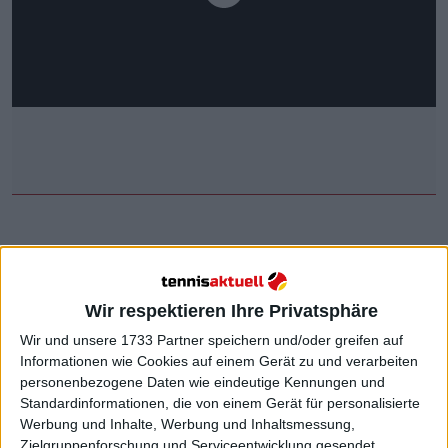
Jannik Sinner erhält ein
besonderes Geschenk von AC
Wir respektieren Ihre Privatsphäre
Wir und unsere 1733 Partner speichern und/oder greifen auf
Mailand-Trainer Paulo Fonseca
Informationen wie Cookies auf einem Gerät zu und verarbeiten
personenbezogene Daten wie eindeutige Kennungen und
Standardinformationen, die von einem Gerät für personalisierte
Die Nummer 1 der Weltrangliste, Jannik Sinner, ein
Werbung und Inhalte, Werbung und Inhaltsmessung,
leidenschaftlicher Fan des AC Mailand, erhielt vom
Zielgruppenforschung und Serviceentwicklung gesendet