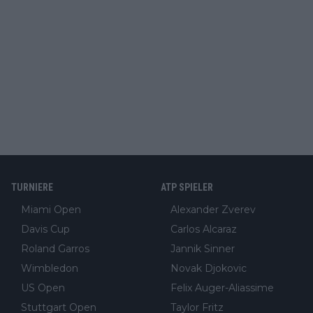
TURNIERE
ATP SPIELER
Miami Open
Alexander Zverev
Davis Cup
Carlos Alcaraz
Roland Garros
Jannik Sinner
Wimbledon
Novak Djokovic
US Open
Felix Auger-Aliassime
Stuttgart Open
Taylor Fritz