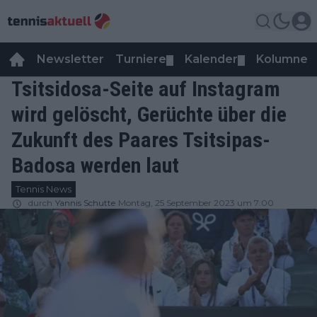
Newsletter
Turniere
Kalender
Kolumnen
▼
▼
Tsitsidosa-Seite auf Instagram
wird gelöscht, Gerüchte über die
Zukunft des Paares Tsitsipas-
Badosa werden laut
Tennis News
durch
Yannis Schutte
Montag, 25 September 2023 um 7:00