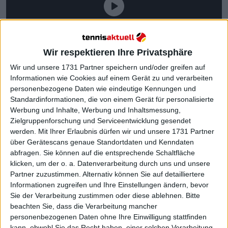
Wir respektieren Ihre Privatsphäre
Wir und unsere 1731 Partner speichern und/oder greifen auf
Informationen wie Cookies auf einem Gerät zu und verarbeiten
personenbezogene Daten wie eindeutige Kennungen und
Standardinformationen, die von einem Gerät für personalisierte
Werbung und Inhalte, Werbung und Inhaltsmessung,
Zielgruppenforschung und Serviceentwicklung gesendet
werden.
Mit Ihrer Erlaubnis dürfen wir und unsere 1731 Partner
Weiterlesen
über Gerätescans genaue Standortdaten und Kenndaten
abfragen. Sie können auf die entsprechende Schaltfläche
Raducanu über den vernünftigen
klicken, um der o. a. Datenverarbeitung durch uns und unsere
Umgang mit ihrem Vermögen:
Partner zuzustimmen. Alternativ können Sie auf detailliertere
Informationen zugreifen und Ihre Einstellungen ändern, bevor
"Meine Eltern haben mir den
Sie der Verarbeitung zustimmen oder diese ablehnen.
Bitte
Wert des Geldes beigebracht,
beachten Sie, dass die Verarbeitung mancher
und dass man es nicht ausgeben
personenbezogenen Daten ohne Ihre Einwilligung stattfinden
oder verprassen sollte"
kann, obwohl Sie das Recht haben, einer solchen Verarbeitung