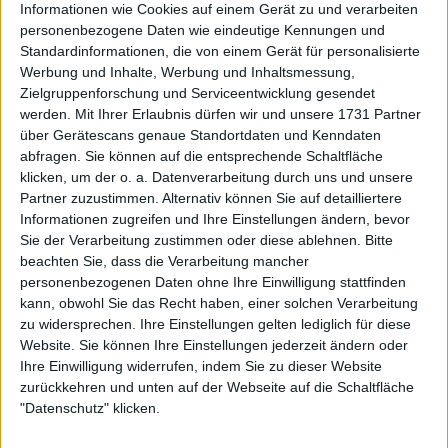
Riddle vor dem Tsitsipas-Duell, und zufällig stand
Informationen wie Cookies auf einem Gerät zu und verarbeiten
nach seinem Sieg über Tsitsipas auf dem Platz eine
personenbezogene Daten wie eindeutige Kennungen und
Standardinformationen, die von einem Gerät für personalisierte
Dose Vegemite bereit. Sie verließ die Kamera, weil ihr
Werbung und Inhalte, Werbung und Inhaltsmessung,
nach dem Verzehr übel wurde, und griff zu ihrem
Zielgruppenforschung und Serviceentwicklung gesendet
Kombucha und fragte sich, warum irgendjemand
werden.
Mit Ihrer Erlaubnis dürfen wir und unsere 1731 Partner
diesen Hefeextrakt-Brotaufstrich gerne isst. Sehen
über Gerätescans genaue Standortdaten und Kenndaten
Sie sich das
Video
unten an.
abfragen. Sie können auf die entsprechende Schaltfläche
klicken, um der o. a. Datenverarbeitung durch uns und unsere
Partner zuzustimmen. Alternativ können Sie auf detailliertere
Informationen zugreifen und Ihre Einstellungen ändern, bevor
Sie der Verarbeitung zustimmen oder diese ablehnen.
Bitte
beachten Sie, dass die Verarbeitung mancher
personenbezogenen Daten ohne Ihre Einwilligung stattfinden
kann, obwohl Sie das Recht haben, einer solchen Verarbeitung
zu widersprechen. Ihre Einstellungen gelten lediglich für diese
Website. Sie können Ihre Einstellungen jederzeit ändern oder
Ihre Einwilligung widerrufen, indem Sie zu dieser Website
zurückkehren und unten auf der Webseite auf die Schaltfläche
"Datenschutz" klicken.