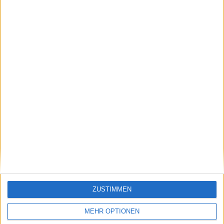
VORSCHAU | 2024
behauptet kühn,
Australian Open Tag
Carlos Alcaraz sei in
10 mit Beginn der
einem Bereich besser
VIERTEL FINALE mit
als Novak Djokovic
DJOKOVIC-FRITZ und
SINNER-RUBLEV
Schreiben Sie einen Kommentar
ZUSTIMMEN
MEHR OPTIONEN