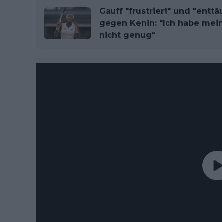
Gauff "frustriert" und "entt
gegen Kenin: "Ich habe mei
nicht genug"