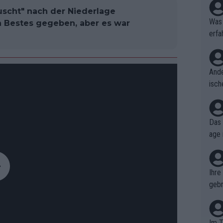
äuscht" nach der Niederlage
Was 
n Bestes gegeben, aber es war
erfa
niss
Ande
isch
cht,
Das 
age 
ollt
ben.
Ihre
gebr
ch H
Im T