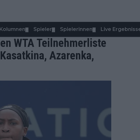
Kolumnen
Spieler
Spielerinnen
Live Ergebniss
▼
▼
▼
en WTA Teilnehmerliste
 Kasatkina, Azarenka,
0