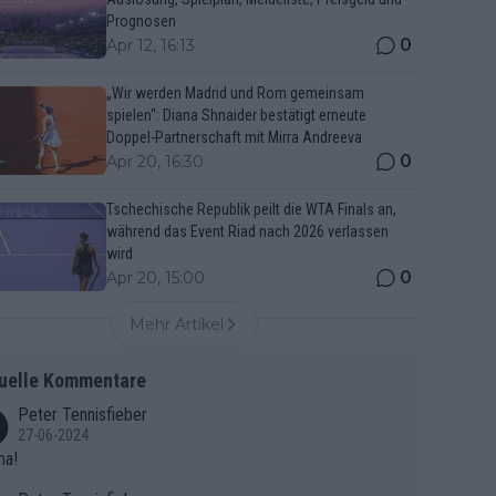
Prognosen
0
Apr 12, 16:13
„Wir werden Madrid und Rom gemeinsam
spielen“: Diana Shnaider bestätigt erneute
Doppel-Partnerschaft mit Mirra Andreeva
0
Apr 20, 16:30
Tschechische Republik peilt die WTA Finals an,
während das Event Riad nach 2026 verlassen
wird
0
Apr 20, 15:00
Mehr Artikel
uelle Kommentare
Peter Tennisfieber
27-06-2024
ma!