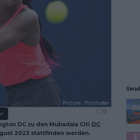
Gerad
0
e!
ngton DC zu den Mubadala Citi
DC
August 2023 stattfinden werden.