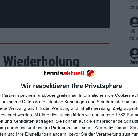
ch a
Ich 
ird 
vers
eine
f Wiederholung
r in
Jann
em i
merk
fft, das Turnier in diesem Jahr zu
eite
Victoria Azarenka
und die Französin
Wir respektieren Ihre Privatsphäre
Dopp
t, a
n si
 Partner speichern und/oder greifen auf Informationen wie Cookies au
Wört
mmen
nbezogene Daten wie eindeutige Kennungen und Standardinformatione
B. C
lnehmer.
nt. 
sierte Werbung und Inhalte, Werbung und Inhaltsmessung, Zielgruppen
ause
gesendet werden.
Mit Ihrer Erlaubnis dürfen wir und unsere 1733 Part
ient
Dopp
on v
n und Kenndaten abfragen. Sie können auf die entsprechende Schaltfl
ewon
mmen
ung durch uns und unsere Partner zuzustimmen. Alternativ können Sie au
Fina
Genr
fen und Ihre Einstellungen ändern, bevor Sie der Verarbeitung zustim
kel 