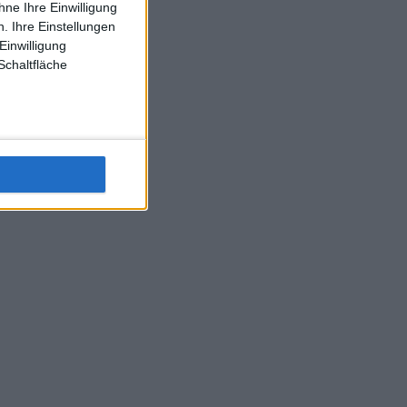
ne Ihre Einwilligung
J-L-Struff wahrscheinlich morge 3 Spiele absolvieren (2.
. Ihre Einstellungen
Einzel 1x Doppel) dank der hervorragenden Unterstützung
Einwilligung
Kommentators für F-A-A
Schaltfläche