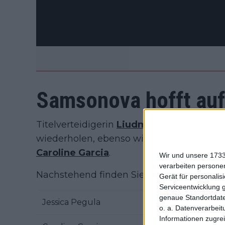
Samsonova hofft au
Titelverteidigerin
Liudmila Samsonova
ho
wiederholen, ebenso wie die Weißrussin
Caroline Garcia
.
Wir und unsere 1733
verarbeiten persone
Nachstehend finden Sie die Liste der Tei
Gerät für personali
Serviceentwicklung 
genaue Standortdate
Jessica Pegula
USA
o. a. Datenverarbeit
Informationen zugrei