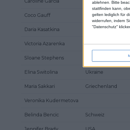
Caroline Garcia
Frankreich
ablehnen.
Bitte bea
stattfinden kann, ob
gelten lediglich für 
Coco Gauff
USA
widerrufen, indem Si
"Datenschutz" klicke
Daria Kasatkina
Victoria Azarenka
M
Sloane Stephens
USA
Elina Switolina
Ukraine
Maria Sakkari
Griechenland
Veronika Kudermetova
Belinda Bencic
Schweiz
Jennifer Brady
USA