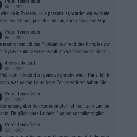
Peter Tennisfieber
06-05-2024
wirklich in Zverevs Haus passiert ist, werden wir wohl nie
hren. Es geht uns ja auch nichts an, aber dass seine Ergeb
e in letzter Zeit gelitten haben, ist ganz klar.
Peter Tennisfieber
06-05-2024
rerseits fand ich das Publikum während des Kampfes zw
en Rybakina und Sabalanka toll. Ich war besonders überras
 wie viele Fans da waren.
AndreasRichard
02-05-2024
Publikum in Madrid ist genauso primitiv wie in Paris. Ich fr
mich, was solche Leute beim Tennis verloren haben. Sie s
en besser zum Fußball gehen, dort sind sie besser aufgeho
Peter Tennisfieber
22-04-2024
 Bemerkung über den Kommentator hat mich zum Lachen
acht. Ein glückliches Lächeln. "..selbst schnellstmöglich na
ause.." 😂🤣🤩
Peter Tennisfieber
22-04-2024
ennissport werden enorme Summen umgesetzt, die jedo