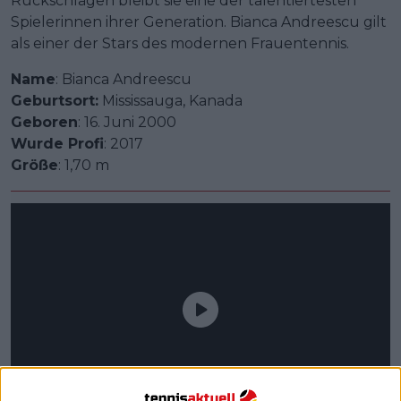
Rückschlägen bleibt sie eine der talentiertesten
Spielerinnen ihrer Generation. Bianca Andreescu gilt
als einer der Stars des modernen Frauentennis.
Name
: Bianca Andreescu
Geburtsort:
Mississauga, Kanada
Geboren
: 16. Juni 2000
Wurde Profi
: 2017
Größe
: 1,70 m