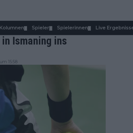
Kolumnen
Spieler
Spielerinnen
Live Ergebniss
▼
▼
▼
in Ismaning ins
um 15:58