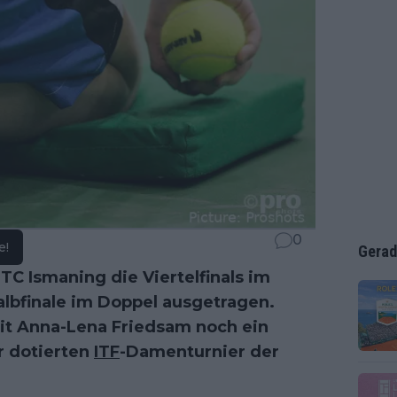
0
e!
Gerad
C Ismaning die Viertelfinals im
Halbfinale im Doppel ausgetragen.
it Anna-Lena Friedsam noch ein
r dotierten
ITF
-Damenturnier der