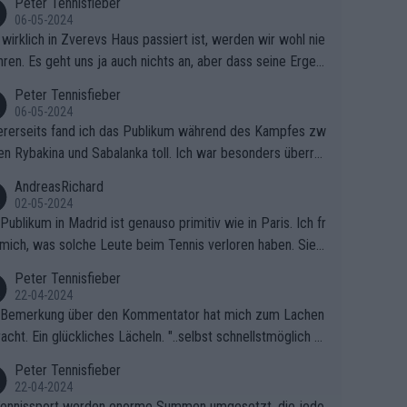
Peter Tennisfieber
06-05-2024
wirklich in Zverevs Haus passiert ist, werden wir wohl nie
hren. Es geht uns ja auch nichts an, aber dass seine Ergeb
e in letzter Zeit gelitten haben, ist ganz klar.
Peter Tennisfieber
06-05-2024
rerseits fand ich das Publikum während des Kampfes zw
en Rybakina und Sabalanka toll. Ich war besonders überras
 wie viele Fans da waren.
AndreasRichard
02-05-2024
Publikum in Madrid ist genauso primitiv wie in Paris. Ich fr
mich, was solche Leute beim Tennis verloren haben. Sie s
en besser zum Fußball gehen, dort sind sie besser aufgeho
Peter Tennisfieber
22-04-2024
 Bemerkung über den Kommentator hat mich zum Lachen
acht. Ein glückliches Lächeln. "..selbst schnellstmöglich na
ause.." 😂🤣🤩
Peter Tennisfieber
22-04-2024
ennissport werden enorme Summen umgesetzt, die jedo