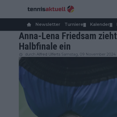
Newsletter
Turniere
Kalender
▼
▼
Anna-Lena Friedsam zieht 
Halbfinale ein
durch
Alfred Ulferts
Samstag, 09 November 2024 