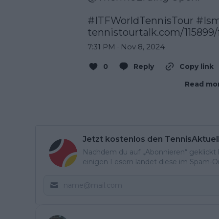
#ITFWorldTennisTour
#Is
tennistourtalk.com/115899/
7:31 PM · Nov 8, 2024
0
Reply
Copy link
Read mor
Jetzt kostenlos den TennisAktuel
Nachdem du auf „Abonnieren“ geklickt ha
einigen Lesern landet diese im Spam-Ord