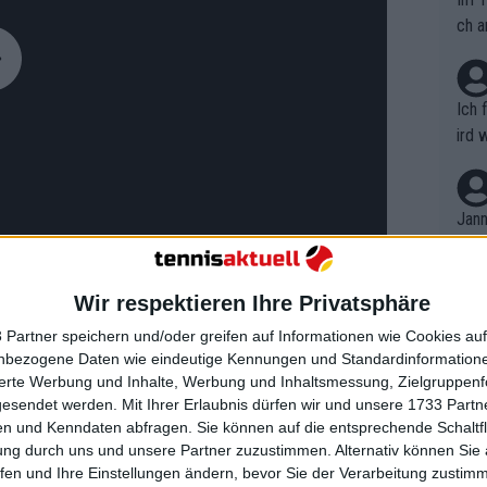
ch a
Ich 
ird 
vers
eine
r in
Jann
em i
merk
eite
Wir respektieren Ihre Privatsphäre
Dopp
t, a
n si
 Partner speichern und/oder greifen auf Informationen wie Cookies au
Wört
mmen
nbezogene Daten wie eindeutige Kennungen und Standardinformatione
B. C
nt. 
sierte Werbung und Inhalte, Werbung und Inhaltsmessung, Zielgruppen
 ihre 20-jährige Gegnerin servierte die
ause
gesendet werden.
Mit Ihrer Erlaubnis dürfen wir und unsere 1733 Part
ient
Dopp
on v
tz ohne Punktverlust nach Hause. Im
n und Kenndaten abfragen. Sie können auf die entsprechende Schaltfl
ewon
mmen
ung durch uns und unsere Partner zuzustimmen. Alternativ können Sie au
 ihr variables Spiel weiter fort und
Fina
Genr
fen und Ihre Einstellungen ändern, bevor Sie der Verarbeitung zustim
ei laufenden Chancen zum Doppel-
kel 