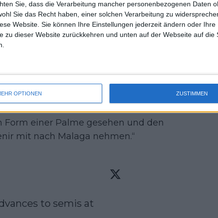
chten Sie, dass die Verarbeitung mancher personenbezogenen Daten oh
uss 
nmal zurückkommen. Im entscheidenden
wohl Sie das Recht haben, einer solchen Verarbeitung zu widersprechen
mal 
diese Website. Sie können Ihre Einstellungen jederzeit ändern oder Ihre 
isten-45. ihre ganze Routine aus und
des 
e zu dieser Website zurückkehren und unten auf der Webseite auf die 
aften Volley-Stopp den 6:4, 7:6 (4)-
n.
g kommentierte die zufriedene
r gutes Tennis gezeigt und von Anfang
 Beginn an mental bereit, ihre
en dem Sieg heute freue ich mich sehr,
EHR OPTIONEN
ZUSTIMMEN
miniert wurde. Ich habe schon den
in Form einer Palme gesehen und den
venir mit nach Malaga nehmen.“
Anna-Lena Friedsam 🇩🇪 advances to semis at 