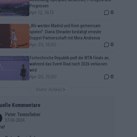
Prognosen
0
Apr 12, 16:13
„Wir werden Madrid und Rom gemeinsam
spielen“: Diana Shnaider bestätigt erneute
Doppel-Partnerschaft mit Mirra Andreeva
0
Apr 20, 16:30
Tschechische Republik peilt die WTA Finals an,
während das Event Riad nach 2026 verlassen
wird
0
Apr 20, 15:00
Mehr Artikel
uelle Kommentare
Peter Tennisfieber
27-06-2024
ma!