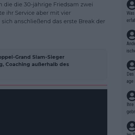
h die die 30-jährige Friedsam zwei
 ihr Service aber mit vier
Was 
erfa
sich anschließend das erste Break der
niss
Ande
isch
 Doppel-Grand Slam-Sieger
cht,
g, Coaching außerhalb des
Das 
age 
ollt
ben.
Ihre
gebr
ch H
Im T