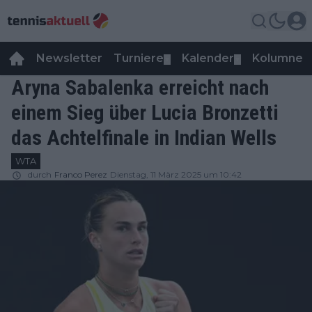
Newsletter
Turniere
Kalender
Kolumnen
▼
▼
Aryna Sabalenka erreicht nach
einem Sieg über Lucia Bronzetti
das Achtelfinale in Indian Wells
WTA
durch
Franco Perez
Dienstag, 11 März 2025 um 10:42