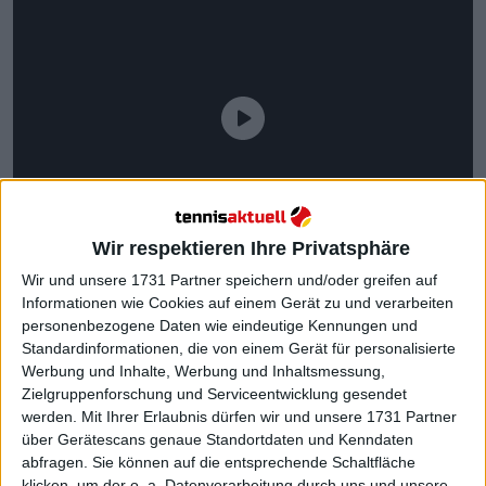
Wir respektieren Ihre Privatsphäre
Wir und unsere 1731 Partner speichern und/oder greifen auf
Informationen wie Cookies auf einem Gerät zu und verarbeiten
personenbezogene Daten wie eindeutige Kennungen und
Standardinformationen, die von einem Gerät für personalisierte
Werbung und Inhalte, Werbung und Inhaltsmessung,
Zielgruppenforschung und Serviceentwicklung gesendet
Es war keine leichte Aufgabe für Bronzetti, die zuvor
werden.
Mit Ihrer Erlaubnis dürfen wir und unsere 1731 Partner
noch nie gegen eine Top-10-Spielerin gewonnen
über Gerätescans genaue Standortdaten und Kenndaten
hatte. Der Italienerin gelang es, ihr erstes
abfragen. Sie können auf die entsprechende Schaltfläche
Aufschlagspiel zu verteidigen, aber das war das
klicken, um der o. a. Datenverarbeitung durch uns und unsere