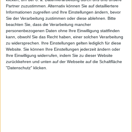
einzige Mal, dass sie mit der Nummer 1 der Welt
Partner zuzustimmen. Alternativ können Sie auf detailliertere
mithalten konnte. Nach dem 1:1-Gleichstand hielt
Informationen zugreifen und Ihre Einstellungen ändern, bevor
Sabalenka ihr Aufschlagspiel souverän und schaffte
Sie der Verarbeitung zustimmen oder diese ablehnen.
Bitte
beachten Sie, dass die Verarbeitung mancher
zwei Breaks in Folge, wobei sie ihre Gegnerin mit
personenbezogenen Daten ohne Ihre Einwilligung stattfinden
ihrer Schnelligkeit von der Grundlinie aus
kann, obwohl Sie das Recht haben, einer solchen Verarbeitung
überwältigte.
zu widersprechen. Ihre Einstellungen gelten lediglich für diese
Website. Sie können Ihre Einstellungen jederzeit ändern oder
Sabalenka kontrollierte das Spiel komplett und
Ihre Einwilligung widerrufen, indem Sie zu dieser Website
zeigte eine hervorragende Leistung mit wenigen
zurückkehren und unten auf der Webseite auf die Schaltfläche
Fehlern. Sie gewann 76 % der Punkte bei eigenem
"Datenschutz" klicken.
Aufschlag und 56 % bei Rückschlägen. Die
Weißrussin gab während des gesamten Satzes, der
nur 32 Minuten dauerte, nur fünf Punkte bei
eigenem Aufschlag ab und entschied ihn mit 6:1 für
sich.
Weiterlesen
WTA Ranglisten Update: Aryna