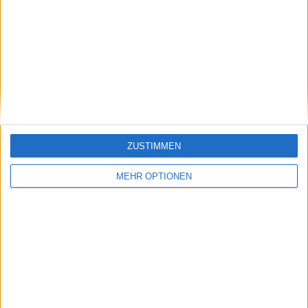
Beiträge des Autors ansehen
Klatscht
0
Besucher
0
ZUSTIMMEN
MEHR OPTIONEN