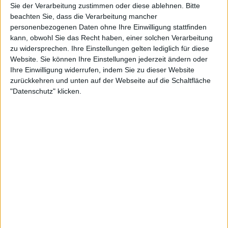
Sie der Verarbeitung zustimmen oder diese ablehnen.
Bitte
beachten Sie, dass die Verarbeitung mancher
personenbezogenen Daten ohne Ihre Einwilligung stattfinden
kann, obwohl Sie das Recht haben, einer solchen Verarbeitung
zu widersprechen. Ihre Einstellungen gelten lediglich für diese
Website. Sie können Ihre Einstellungen jederzeit ändern oder
Ihre Einwilligung widerrufen, indem Sie zu dieser Website
zurückkehren und unten auf der Webseite auf die Schaltfläche
Elena Rybakina, Iga Swiatek und Linda Noskova
"Datenschutz" klicken.
vervollständigen derzeit die Top Acht, die sich für die
WTA Finals qualifizieren würden. Natürlich ist es
noch ein weiter Weg, und da die Spielerinnen nicht
wissen, wo sie sich außerhalb der gerüchteweisen
Bewerbung von Saudi-Arabien befinden, wird dies
die ganze Saison über ein Thema sein. Aber
Sabalenka wird sich wahrscheinlich schon jetzt
qualifizieren, nachdem sie einen
Grand Slam
-Titel
gewonnen hat.
Weiterlesen