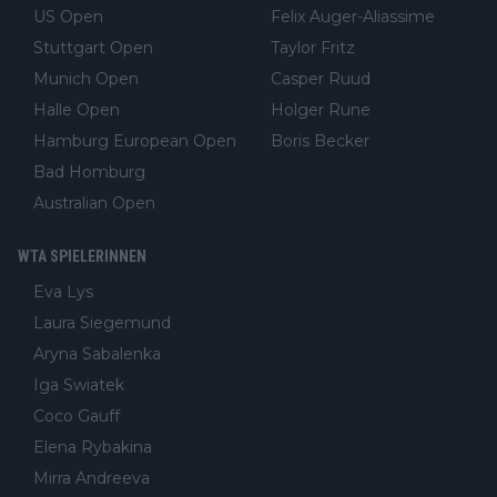
US Open
Felix Auger-Aliassime
Stuttgart Open
Taylor Fritz
Munich Open
Casper Ruud
Halle Open
Holger Rune
Hamburg European Open
Boris Becker
Bad Homburg
Australian Open
WTA SPIELERINNEN
Eva Lys
Laura Siegemund
Aryna Sabalenka
Iga Swiatek
Coco Gauff
Elena Rybakina
Mirra Andreeva