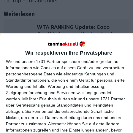
die Top Fünf abrundet.
Weiterlesen
WTA RANKING Update: Coco
Gauff kehrt zum Karrierehoch
zurück, Aryna Sabalenka macht
Boden auf Swiatek gut und
Wir respektieren Ihre Privatsphäre
Meilenstein für Zheng Qinwen
Wir und unsere 1731 Partner speichern und/oder greifen auf
Informationen wie Cookies auf einem Gerät zu und verarbeiten
personenbezogene Daten wie eindeutige Kennungen und
Standardinformationen, die von einem Gerät für personalisierte
Werbung und Inhalte, Werbung und Inhaltsmessung,
Zielgruppenforschung und Serviceentwicklung gesendet
werden.
Mit Ihrer Erlaubnis dürfen wir und unsere 1731 Partner
über Gerätescans genaue Standortdaten und Kenndaten
abfragen. Sie können auf die entsprechende Schaltfläche
klicken, um der o. a. Datenverarbeitung durch uns und unsere
Partner zuzustimmen. Alternativ können Sie auf detailliertere
Informationen zugreifen und Ihre Einstellungen ändern, bevor