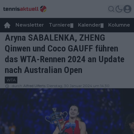
Newsletter
Turniere
Kalender
Kolumnen
▼
▼
Aryna SABALENKA, ZHENG
Qinwen und Coco GAUFF führen
das WTA-Rennen 2024 an Update
nach Australian Open
WTA
durch
Alfred Ulferts
Dienstag, 30 Januar 2024 um 14:30