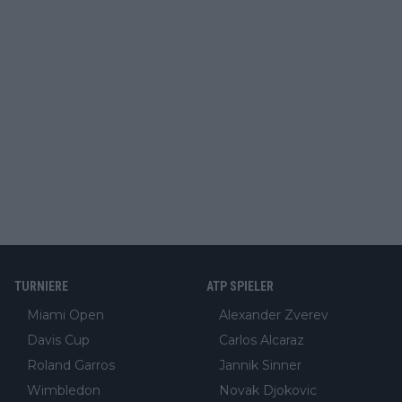
TURNIERE
ATP SPIELER
Miami Open
Alexander Zverev
Davis Cup
Carlos Alcaraz
Roland Garros
Jannik Sinner
Wimbledon
Novak Djokovic