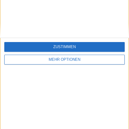
Klatscht
0
Besucher
0
ZUSTIMMEN
MEHR OPTIONEN
Vorheriger Artikel
Nächster Artikel
Rafael Nadal
Rafael Nadal wird
bestätigt, dass er die
2024 den vollen