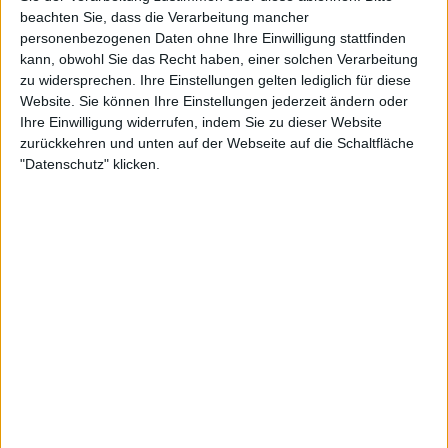
beachten Sie, dass die Verarbeitung mancher
personenbezogenen Daten ohne Ihre Einwilligung stattfinden
kann, obwohl Sie das Recht haben, einer solchen Verarbeitung
Sechs Spielerinnen haben ihre Teilnahme noch nicht
zu widersprechen. Ihre Einstellungen gelten lediglich für diese
Website. Sie können Ihre Einstellungen jederzeit ändern oder
bestätigt, und es bleibt ungewiss, ob sie bei den
Ihre Einwilligung widerrufen, indem Sie zu dieser Website
Australian Open 2024 antreten werden. Die
zurückkehren und unten auf der Webseite auf die Schaltfläche
Nummer 14 der Weltrangliste Petra Kvitova und die
"Datenschutz" klicken.
Nummer 17 der Weltrangliste Belinda Bencic sind
die einzigen Spielerinnen außerhalb der Top 50, die
noch nicht zugesagt haben.
Bencics Abwesenheit ist bestätigt, wenn man
bedenkt, dass sie kürzlich ihre Schwangerschaft
bekannt gab, die sie mindestens ein Jahr lang von
der Tour fernhalten wird. Im Fall der zweifachen
Grand Slam-Siegerin gibt es keine offizielle
Bestätigung von ihrer Seite. Zu den anderen, die
nicht bestätigt haben, gehören die ehemalige US
Open-Siegerin Bianca Andreescu, die derzeit auf