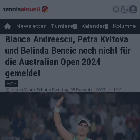
Newsletter
Turniere
Kalender
Kolumnen
▼
▼
Bianca Andreescu, Petra Kvitova
und Belinda Bencic noch nicht für
die Australian Open 2024
gemeldet
WTA
durch
Yannis Schutte
Dienstag, 05 Dezember 2023 um 1:00