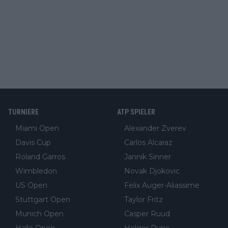
TURNIERE
ATP SPIELER
Miami Open
Alexander Zverev
Davis Cup
Carlos Alcaraz
Roland Garros
Jannik Sinner
Wimbledon
Novak Djokovic
US Open
Felix Auger-Aliassime
Stuttgart Open
Taylor Fritz
Munich Open
Casper Ruud
Halle Open
Holger Rune