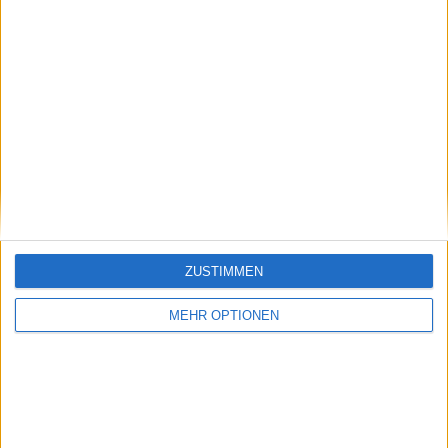
Vorheriger Artikel
Nächster Artikel
Stefanos Tsitsipas
Sofia Kenin und Aryna
Australian Open
Sabalenka gewinnen
ZUSTIMMEN
gefährdet? Von
mit den Eagles gegen
Rückenproblemen
die Kites den Titel der
MEHR OPTIONEN
geplagt bei der World
World Tennis League
Tennis League
2023