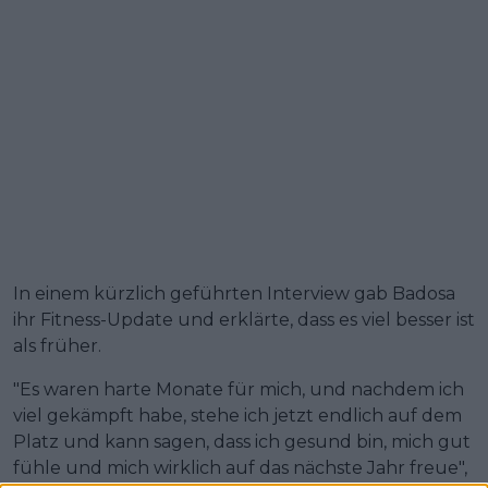
In einem kürzlich geführten Interview gab Badosa
ihr Fitness-Update und erklärte, dass es viel besser ist
als früher.
"Es waren harte Monate für mich, und nachdem ich
viel gekämpft habe, stehe ich jetzt endlich auf dem
Platz und kann sagen, dass ich gesund bin, mich gut
fühle und mich wirklich auf das nächste Jahr freue",