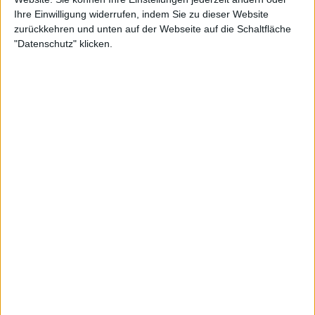
wta
Ihre Einwilligung widerrufen, indem Sie zu dieser Website
@
WTA
·
Follow
zurückkehren und unten auf der Webseite auf die Schaltfläche
"Datenschutz" klicken.
Sweet 16 here she comes! 

Badosa defeats Kostyuk 6-4, 6-2, 
heading into the fourth round she will 
face Muchova. 

@paulabadosa
 | 
#IBI23
Watch on X