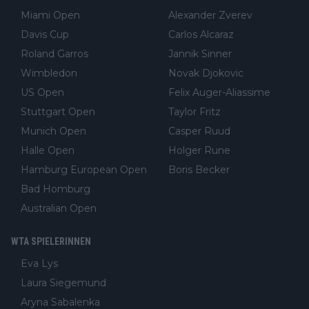
Miami Open
Alexander Zverev
Davis Cup
Carlos Alcaraz
Roland Garros
Jannik Sinner
Wimbledon
Novak Djokovic
US Open
Felix Auger-Aliassime
Stuttgart Open
Taylor Fritz
Munich Open
Casper Ruud
Halle Open
Holger Rune
Hamburg European Open
Boris Becker
Bad Homburg
Australian Open
WTA SPIELERINNEN
Eva Lys
Laura Siegemund
Aryna Sabalenka