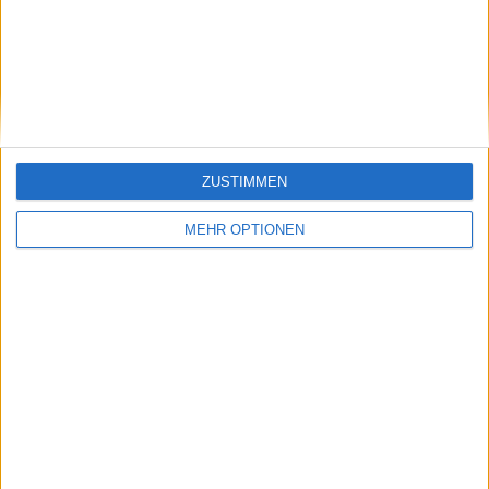
Vorheriger Artikel
Nächster Artikel
(VIDEO) "Sie ist eine
Murrays US Open-
Kämpferin": Djokovic
Lauf endet gegen
lobt Swiatek bei US
Marathonmann
Open
Dimitrov, der damit in
die dritte Runde
einzieht
ZUSTIMMEN
MEHR OPTIONEN
Schreiben Sie einen Kommentar