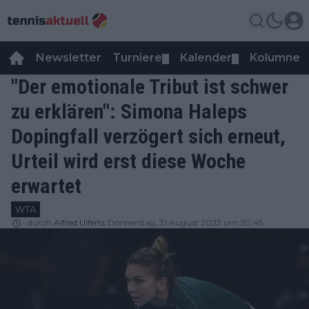
Newsletter
Turniere
Kalender
Kolumnen
▼
▼
"Der emotionale Tribut ist schwer
zu erklären": Simona Haleps
Dopingfall verzögert sich erneut,
Urteil wird erst diese Woche
erwartet
WTA
durch
Alfred Ulferts
Donnerstag, 31 August 2023 um 20:45