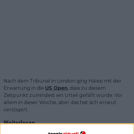
Nach dem Tribunal in London ging Halep mit der
Erwartung in die
US Open
, dass zu diesem
Zeitpunkt zumindest ein Urteil gefällt würde. Vor
allem in dieser Woche, aber das hat sich erneut
verzögert.
Weiterlesen