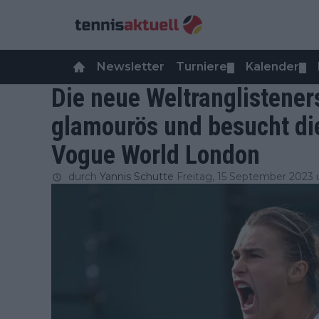
Newsletter
Turniere
Kalender
▼
▼
Die neue Weltranglistener
glamourös und besucht di
Vogue World London
durch
Yannis Schutte
Freitag, 15 September 2023 