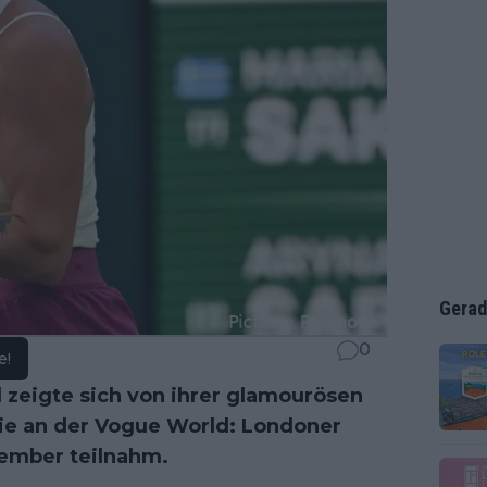
Gerad
0
e!
d zeigte sich von ihrer glamourösen
sie an der Vogue World: Londoner
tember teilnahm.