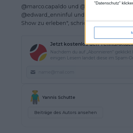
"Datenschutz" klicke
@marco.capaldo und @16arlington für de
@edward_enninful und #AnnaWintour für 
Show zu erleben", schrieb Sabalenka auf 
M
Jetzt kostenlos den TennisAktuel
Nachdem du auf „Abonnieren“ geklickt ha
einigen Lesern landet diese im Spam-Ord
Yannis Schutte
Beiträge des Autors ansehen