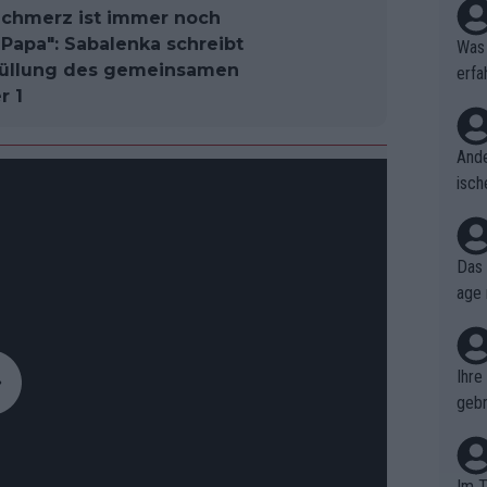
 Schmerz ist immer noch
 Papa": Sabalenka schreibt
Was 
rfüllung des gemeinsamen
erfa
r 1
niss
Ande
isch
cht,
Das 
age 
ollt
ben.
Ihre
gebr
ch H
Im T