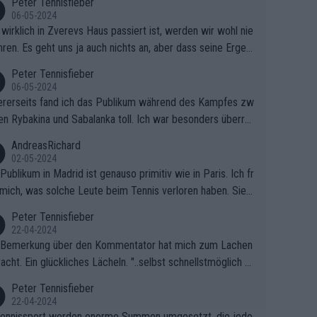
Peter Tennisfieber
06-05-2024
wirklich in Zverevs Haus passiert ist, werden wir wohl nie
hren. Es geht uns ja auch nichts an, aber dass seine Ergeb
e in letzter Zeit gelitten haben, ist ganz klar.
Peter Tennisfieber
06-05-2024
rerseits fand ich das Publikum während des Kampfes zw
en Rybakina und Sabalanka toll. Ich war besonders überras
 wie viele Fans da waren.
AndreasRichard
02-05-2024
Publikum in Madrid ist genauso primitiv wie in Paris. Ich fr
mich, was solche Leute beim Tennis verloren haben. Sie s
en besser zum Fußball gehen, dort sind sie besser aufgeho
Peter Tennisfieber
22-04-2024
 Bemerkung über den Kommentator hat mich zum Lachen
acht. Ein glückliches Lächeln. "..selbst schnellstmöglich na
ause.." 😂🤣🤩
Peter Tennisfieber
22-04-2024
ennissport werden enorme Summen umgesetzt, die jedo