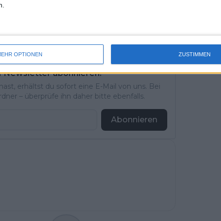
n.
uss 
n schönsten Look ✨. Danke an
mal 
die Einladung, diese unglaubliche
des 
Instagram.
EHR OPTIONEN
ZUSTIMMEN
l-Newsletter abonnieren!
st, erhältst du sofort eine E-Mail von uns. Bei
ner – überprüfe ihn daher bitte ebenfalls.
Abonnieren