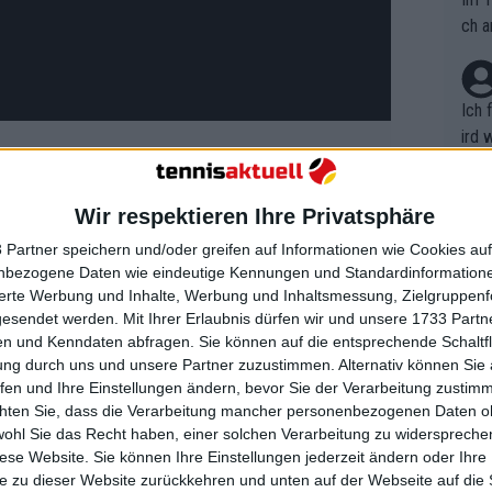
ch a
Ich 
ird 
vers
eine
Wir respektieren Ihre Privatsphäre
r in
Jann
t sie nun die Nummer 1 der Welt. Eine
em i
 Partner speichern und/oder greifen auf Informationen wie Cookies au
ergejagt ist, nachdem sie Iga Swiatek
merk
nbezogene Daten wie eindeutige Kennungen und Standardinformatione
eite
sierte Werbung und Inhalte, Werbung und Inhaltsmessung, Zielgruppen
Dopp
gesendet werden.
Mit Ihrer Erlaubnis dürfen wir und unsere 1733 Part
t, a
n si
bst ist eine theatralische Feier der
n und Kenndaten abfragen. Sie können auf die entsprechende Schaltfl
Wört
mmen
ung durch uns und unsere Partner zuzustimmen. Alternativ können Sie au
B. C
en Auftakt zur Londoner Modewoche, an
nt. 
fen und Ihre Einstellungen ändern, bevor Sie der Verarbeitung zustim
ause
in Foto von sich auf dem roten Teppich
ient
chten Sie, dass die Verarbeitung mancher personenbezogenen Daten oh
Dopp
on v
wohl Sie das Recht haben, einer solchen Verarbeitung zu widersprechen
ewon
mmen
diese Website. Sie können Ihre Einstellungen jederzeit ändern oder Ihre 
Fina
Genr
e zu dieser Website zurückkehren und unten auf der Webseite auf die 
ld: London heute Abend! Danke
kel 