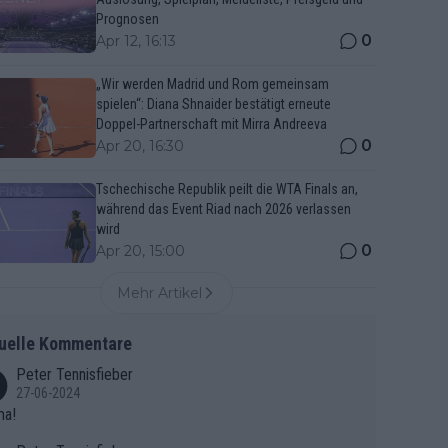
Prognosen
0
Apr 12, 16:13
„Wir werden Madrid und Rom gemeinsam
spielen“: Diana Shnaider bestätigt erneute
Doppel-Partnerschaft mit Mirra Andreeva
0
Apr 20, 16:30
Tschechische Republik peilt die WTA Finals an,
während das Event Riad nach 2026 verlassen
wird
0
Apr 20, 15:00
Mehr Artikel
uelle Kommentare
Peter Tennisfieber
27-06-2024
ma!