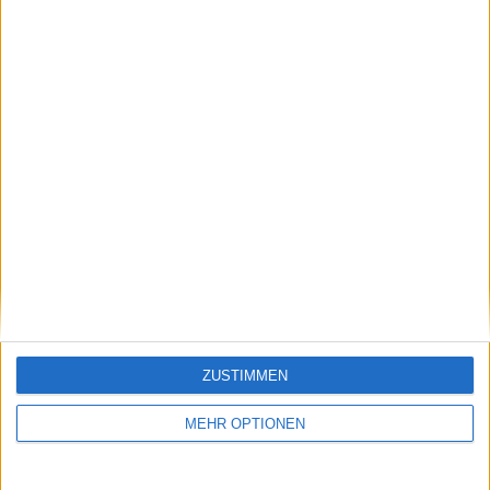
Vorheriger Artikel
Nächster Artikel
"Jeder Spieler möchte
"Ich versuche einfach,
sein Spiel gegen die
mich auf mein Spiel
Besten der Welt
zu konzentrieren":
ZUSTIMMEN
testen" - Britischer
Mirra Andreeva
Star Sonay Kartal trifft
äußert sich zum Spiel
MEHR OPTIONEN
in Indian Wells auf
gegen Elina Svitolina
Aryna Sabalenka
inmitten der
Spannungen