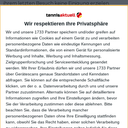
ihrem letzten Besuch keine Einigung erzielen.
Doch nun erklärten sie sich bereit, die Militärhilfe
und den Informationsaustausch mit der Ukraine
Wir respektieren Ihre Privatsphäre
wieder aufzunehmen, nachdem Kiew erklärt hatte,
Wir und unsere 1733 Partner speichern und/oder greifen auf
es sei bereit, den Vorschlag Washingtons für einen
Informationen wie Cookies auf einem Gerät zu und verarbeiten
30-tägigen Waffenstillstand mit Russland zu
personenbezogene Daten wie eindeutige Kennungen und
unterstützen.
Standardinformationen, die von einem Gerät für personalisierte
Werbung und Inhalte, Werbung und Inhaltsmessung,
Zielgruppenforschung und Serviceentwicklung gesendet
werden.
Mit Ihrer Erlaubnis dürfen wir und unsere 1733 Partner
über Gerätescans genaue Standortdaten und Kenndaten
abfragen. Sie können auf die entsprechende Schaltfläche
klicken, um der o. a. Datenverarbeitung durch uns und unsere
Partner zuzustimmen. Alternativ können Sie auf detailliertere
Informationen zugreifen und Ihre Einstellungen ändern, bevor
Sie der Verarbeitung zustimmen oder diese ablehnen.
Bitte
beachten Sie, dass die Verarbeitung mancher
personenbezogenen Daten ohne Ihre Einwilligung stattfinden
kann, obwohl Sie das Recht haben, einer solchen Verarbeitung
zu widersprechen. Ihre Einstellungen gelten lediglich für diese