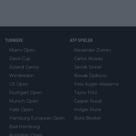
TURNIERE
ATP SPIELER
Miami Open
Alexander Zverev
Davis Cup
Carlos Alcaraz
Roland Garros
Jannik Sinner
Wimbledon
Novak Djokovic
US Open
Felix Auger-Aliassime
Stuttgart Open
Taylor Fritz
Munich Open
Casper Ruud
Halle Open
Holger Rune
Hamburg European Open
Boris Becker
Bad Homburg
Australian Open