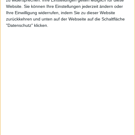
Website. Sie können Ihre Einstellungen jederzeit ändern oder
Ihre Einwilligung widerrufen, indem Sie zu dieser Website
zurückkehren und unten auf der Webseite auf die Schaltfläche
"Datenschutz" klicken.
Als Nächstes trifft Svitolina mit
Mirra Andreeva
auf
eine Russin, die trotz ihres Aufstiegs in der
Vergangenheit wegen ihrer Vorliebe für Putin-
freundliches Material in die Kritik geraten ist: Dayana
Yastremska hat sich bei der WTA beschwert. Aber sie
ist standhaft geblieben, wenn es darum ging, ihre
eigenen Ansichten zu erläutern.
Weiterlesen
Elina Svitolina wirft Jessica
Pegula nach dreistündige
Regenpause raus und steht im