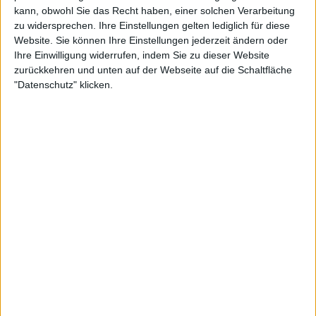
kann, obwohl Sie das Recht haben, einer solchen Verarbeitung
zu widersprechen. Ihre Einstellungen gelten lediglich für diese
Website. Sie können Ihre Einstellungen jederzeit ändern oder
Ihre Einwilligung widerrufen, indem Sie zu dieser Website
zurückkehren und unten auf der Webseite auf die Schaltfläche
"Datenschutz" klicken.
Die Britin ist die alleinige Geschäftsführerin von
Harbour 6 Limited, einem Unternehmen, das
offenbar von ihrem Vater zu Beginn ihres Ruhms im
Jahr 2020 gegründet wurde und dessen
Markenzeichen ebenfalls von ihrer Familie
angemeldet wurde.
Es ist auch ein Gewinn, der das, was sie auf dem Platz
gewonnen hat, in den Schatten stellt. Das Preisgeld
in ihrer Karriere beträgt rund 3,2 Millionen Pfund,
wovon 1,8 Millionen Pfund auf ihren US Open-Sieg
2021 entfallen. Seitdem wird sie von Verletzungen