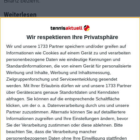
Bilanz bezieht.
Weiterlesen
"Sie hat so viel Geschichte hinter
sich, du spielst nicht nur gegen
Wir respektieren Ihre Privatsphäre
Angie Kerber", lobt Emma
Wir und unsere 1733 Partner speichern und/oder greifen auf
Raducanu die Deutsche trotz
Informationen wie Cookies auf einem Gerät zu und verarbeiten
Erfolglosigkeit in Stuttgart
personenbezogene Daten wie eindeutige Kennungen und
Standardinformationen, die von einem Gerät für personalisierte
Werbung und Inhalte, Werbung und Inhaltsmessung,
Zielgruppenforschung und Serviceentwicklung gesendet
werden.
Mit Ihrer Erlaubnis dürfen wir und unsere 1733 Partner
über Gerätescans genaue Standortdaten und Kenndaten
abfragen. Sie können auf die entsprechende Schaltfläche
klicken, um der o. a. Datenverarbeitung durch uns und unsere
Partner zuzustimmen. Alternativ können Sie auf detailliertere
Informationen zugreifen und Ihre Einstellungen ändern, bevor
Sie der Verarbeitung zustimmen oder diese ablehnen.
Bitte
beachten Sie, dass die Verarbeitung mancher
personenbezogenen Daten ohne Ihre Einwilligung stattfinden