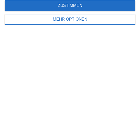
ZUSTIMMEN
MEHR OPTIONEN
Vorheriger Artikel
Nächster Artikel
"Die Saison endet
(VIDEO) Marta
nicht im September"
Kostyuk schimpft auf
sagte Juan Carlos
Schiedsrichterin,
Ferrero zu Carlos
Laura Siegemund in
Alcaraz inmitten der
Porsche Tennis Grand
amerikanischen
Prix-Betrugsfall
Flaute
verwickelt