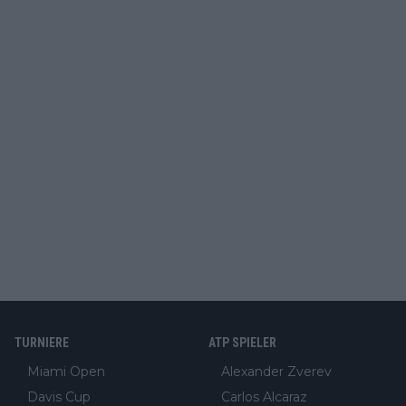
TURNIERE
ATP SPIELER
Miami Open
Alexander Zverev
Davis Cup
Carlos Alcaraz