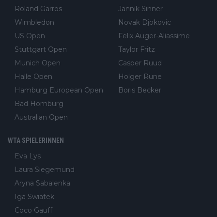
Roland Garros
Jannik Sinner
Wimbledon
Novak Djokovic
US Open
Felix Auger-Aliassime
Stuttgart Open
Taylor Fritz
Munich Open
Casper Ruud
Halle Open
Holger Rune
Hamburg European Open
Boris Becker
Bad Homburg
Australian Open
WTA SPIELERINNEN
Eva Lys
Laura Siegemund
Aryna Sabalenka
Iga Swiatek
Coco Gauff