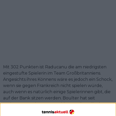
Mit 302 Punkten ist Raducanu die am niedrigsten
eingestufte Spielerin im Team Großbritanniens.
Angesichts ihres Könnens wäre es jedoch ein Schock,
wenn sie gegen Frankreich nicht spielen würde,
auch wenn es natürlich einige Spielerinnen gibt, die
auf der Bank sitzen werden. Boulter hat seit
Raducanus Verletzungsproblemen die Rolle des
britischen Topstars übernommen und liegt in der