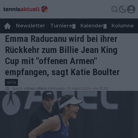
Newsletter
Turniere
Kalender
Kolumnen
▼
▼
Emma Raducanu wird bei ihrer
Rückkehr zum Billie Jean King
Cup mit "offenen Armen"
empfangen, sagt Katie Boulter
WTA
durch
Alfred Ulferts
Mittwoch, 10 April 2024 um 13:30