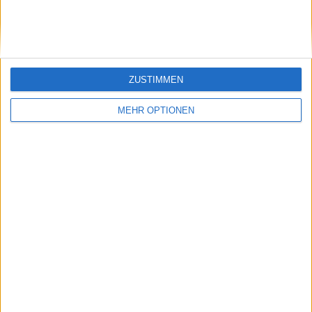
Swiatek, Aryna
Sabalenka
ZUSTIMMEN
MEHR OPTIONEN
Schreiben Sie einen Kommentar