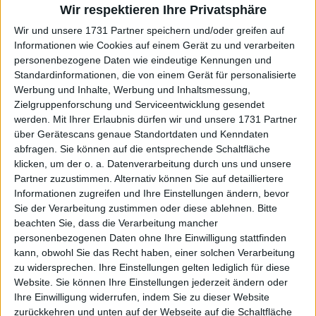
Weltrangliste auf Platz 28, verglichen mit der
Wir respektieren Ihre Privatsphäre
niedrigen Position von Raducanu. Die jüngste
Wir und unsere 1731 Partner speichern und/oder greifen auf
Siegerin von San Diego ist jedoch froh, dass sie
Informationen wie Cookies auf einem Gerät zu und verarbeiten
gesund und einsatzbereit ist.
personenbezogene Daten wie eindeutige Kennungen und
Standardinformationen, die von einem Gerät für personalisierte
Weiterlesen
Werbung und Inhalte, Werbung und Inhaltsmessung,
Zielgruppenforschung und Serviceentwicklung gesendet
(VIDEO) Emma Raducanu zeigt
werden.
Mit Ihrer Erlaubnis dürfen wir und unsere 1731 Partner
vor der Rückkehr zum Billie Jean
über Gerätescans genaue Standortdaten und Kenndaten
King Cup immer noch
abfragen. Sie können auf die entsprechende Schaltfläche
klicken, um der o. a. Datenverarbeitung durch uns und unsere
Verletzungserscheinungen
Partner zuzustimmen. Alternativ können Sie auf detailliertere
Informationen zugreifen und Ihre Einstellungen ändern, bevor
Sie der Verarbeitung zustimmen oder diese ablehnen.
Bitte
beachten Sie, dass die Verarbeitung mancher
personenbezogenen Daten ohne Ihre Einwilligung stattfinden
kann, obwohl Sie das Recht haben, einer solchen Verarbeitung
zu widersprechen. Ihre Einstellungen gelten lediglich für diese
Website. Sie können Ihre Einstellungen jederzeit ändern oder
Ihre Einwilligung widerrufen, indem Sie zu dieser Website
zurückkehren und unten auf der Webseite auf die Schaltfläche