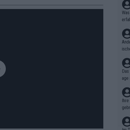
Was 
erfa
niss
Ande
isch
cht,
Das 
age 
ollt
ben.
Ihre
gebr
ch H
Im T