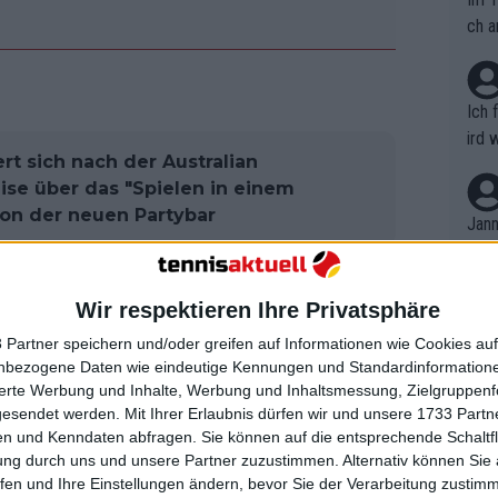
ch a
Ich 
ird 
t sich nach der Australian
vers
se über das "Spielen in einem
eine
on der neuen Partybar
r in
Jann
em i
merk
em Spiel kritisierte Badosa den Court
eite
Wir respektieren Ihre Privatsphäre
und lärmend".
Dopp
t, a
n si
 Partner speichern und/oder greifen auf Informationen wie Cookies au
Wört
atz 6] gespielt, es ist sehr laut",
mmen
nbezogene Daten wie eindeutige Kennungen und Standardinformatione
B. C
sich zu konzentrieren, und für die
nt. 
sierte Werbung und Inhalte, Werbung und Inhaltsmessung, Zielgruppen
ause
gesendet werden.
Mit Ihrer Erlaubnis dürfen wir und unsere 1733 Part
ient
m, dort zu spielen. Selbst während der
Dopp
on v
n und Kenndaten abfragen. Sie können auf die entsprechende Schaltfl
ewon
t, ob das in Zukunft noch funktionieren
mmen
ung durch uns und unsere Partner zuzustimmen. Alternativ können Sie au
Fina
Genr
fen und Ihre Einstellungen ändern, bevor Sie der Verarbeitung zustim
kel 