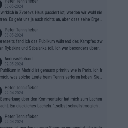
Peter Tennisfieber
06-05-2024
wirklich in Zverevs Haus passiert ist, werden wir wohl nie
hren. Es geht uns ja auch nichts an, aber dass seine Ergeb
e in letzter Zeit gelitten haben, ist ganz klar.
Peter Tennisfieber
06-05-2024
rerseits fand ich das Publikum während des Kampfes zw
en Rybakina und Sabalanka toll. Ich war besonders überras
 wie viele Fans da waren.
AndreasRichard
02-05-2024
Publikum in Madrid ist genauso primitiv wie in Paris. Ich fr
mich, was solche Leute beim Tennis verloren haben. Sie s
en besser zum Fußball gehen, dort sind sie besser aufgeho
Peter Tennisfieber
22-04-2024
 Bemerkung über den Kommentator hat mich zum Lachen
acht. Ein glückliches Lächeln. "..selbst schnellstmöglich na
ause.." 😂🤣🤩
Peter Tennisfieber
22-04-2024
ennissport werden enorme Summen umgesetzt, die jedo