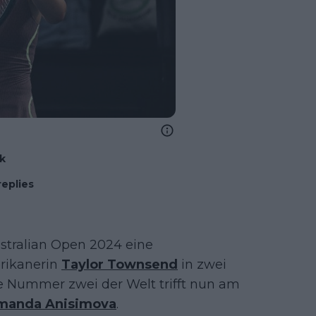
nk
replies
ustralian Open 2024 eine
erikanerin
Taylor Townsend
in zwei
ige Nummer zwei der Welt trifft nun am
manda Anisimova
.