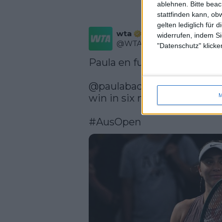
ablehnen.
Bitte bea
stattfinden kann, ob
gelten lediglich für 
wta
widerrufen, indem Si
@
WTA
·
Follow
"Datenschutz" klicke
Paula en fuego 🔥

@paulabadosa
 sees off Town
win in six months!

M
#AusOpen