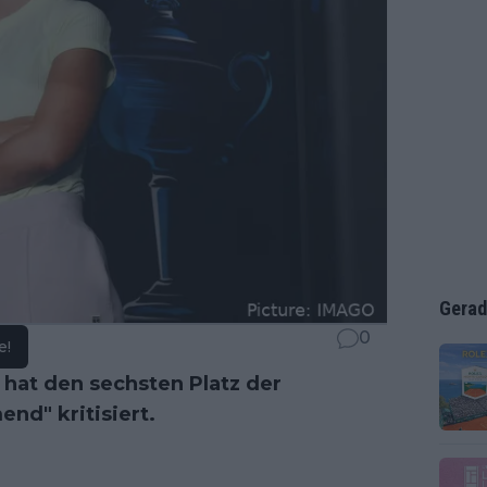
Gerad
0
e!
hat den sechsten Platz der
end" kritisiert.