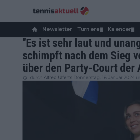
Newsletter
Turniere
Kalender
▼
▼
"Es ist sehr laut und una
schimpft nach dem Sieg v
über den Party-Court der 
durch
Alfred Ulferts
Donnerstag, 18 Januar 2024 