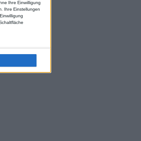
ne Ihre Einwilligung
J-L-Struff wahrscheinlich morge 3 Spiele absolvieren (2.
. Ihre Einstellungen
Einzel 1x Doppel) dank der hervorragenden Unterstützung
Einwilligung
Kommentators für F-A-A
Schaltfläche