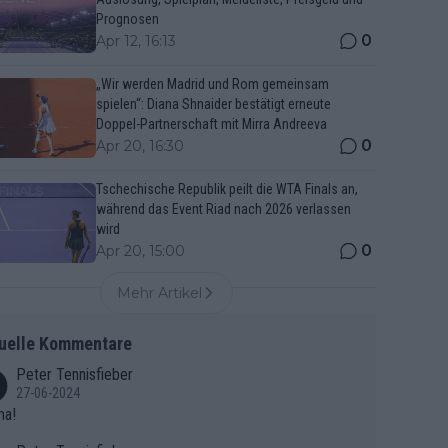
Prognosen
0
Apr 12, 16:13
„Wir werden Madrid und Rom gemeinsam
spielen“: Diana Shnaider bestätigt erneute
Doppel-Partnerschaft mit Mirra Andreeva
0
Apr 20, 16:30
Tschechische Republik peilt die WTA Finals an,
während das Event Riad nach 2026 verlassen
wird
0
Apr 20, 15:00
Mehr Artikel
uelle Kommentare
Peter Tennisfieber
27-06-2024
ma!