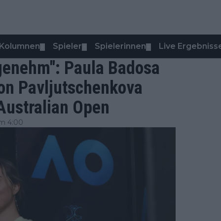
Kolumnen
Spieler
Spielerinnen
Live Ergebniss
▼
▼
▼
ngenehm": Paula Badosa
on Pavljutschenkova
Australian Open
um 4:00