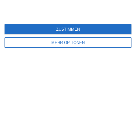
ZUSTIMMEN
MEHR OPTIONEN
Vorheriger Artikel
Nächster Artikel
Novak Djokovic wird
(VIDEO) Qinwen
von Marca zum
Zheng schießt Novak
besten
Djokovic im United
internationalen
Cup-
Sportler und Carlos
Entscheidungsspiel
Alcaraz zum besten
von den Füßen: "Jetzt
spanischen Sportler
nicht mehr so
gekürt
beeindruckt"