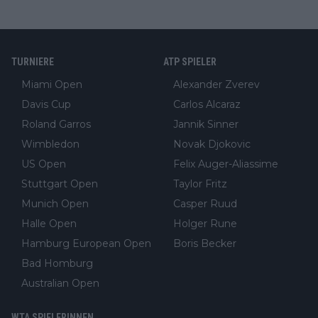
TURNIERE
ATP SPIELER
Miami Open
Alexander Zverev
Davis Cup
Carlos Alcaraz
Roland Garros
Jannik Sinner
Wimbledon
Novak Djokovic
US Open
Felix Auger-Aliassime
Stuttgart Open
Taylor Fritz
Munich Open
Casper Ruud
Halle Open
Holger Rune
Hamburg European Open
Boris Becker
Bad Homburg
Australian Open
WTA SPIELERINNEN