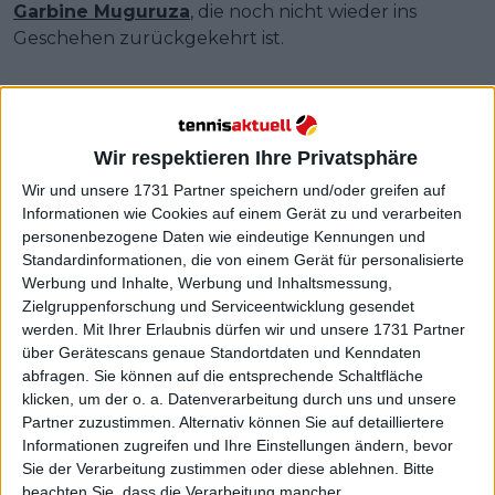
Garbine Muguruza
, die noch nicht wieder ins
Geschehen zurückgekehrt ist.
The Tennis Letter
@
TheTennisLetter
·
Follow
Wir respektieren Ihre Privatsphäre
Amanda Anisimova on why life on tour 
Wir und unsere 1731 Partner speichern und/oder greifen auf
can become overwhelming & isolating 
Informationen wie Cookies auf einem Gerät zu und verarbeiten
personenbezogene Daten wie eindeutige Kennungen und
for players:

Standardinformationen, die von einem Gerät für personalisierte
Werbung und Inhalte, Werbung und Inhaltsmessung,
“I think a lot of people who follow us on 
Zielgruppenforschung und Serviceentwicklung gesendet
social media or watch tennis casually, 
werden.
Mit Ihrer Erlaubnis dürfen wir und unsere 1731 Partner
they don't really understand it fully. I 
über Gerätescans genaue Standortdaten und Kenndaten
don't think anyone does unless you're 
abfragen. Sie können auf die entsprechende Schaltfläche
in it, just how overwhelming &
klicken, um der o. a. Datenverarbeitung durch uns und unsere
Partner zuzustimmen. Alternativ können Sie auf detailliertere
Informationen zugreifen und Ihre Einstellungen ändern, bevor
Sie der Verarbeitung zustimmen oder diese ablehnen.
Bitte
beachten Sie, dass die Verarbeitung mancher