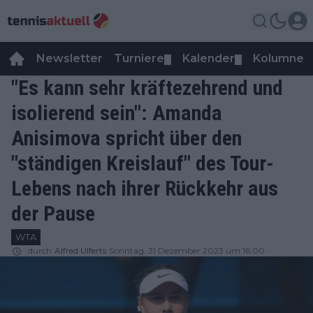
Newsletter
Turniere
Kalender
Kolumnen
▼
▼
"Es kann sehr kräftezehrend und
isolierend sein": Amanda
Anisimova spricht über den
"ständigen Kreislauf" des Tour-
Lebens nach ihrer Rückkehr aus
der Pause
WTA
durch
Alfred Ulferts
Sonntag, 31 Dezember 2023 um 16:00