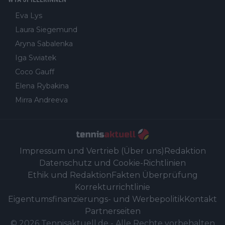
Eva Lys
Laura Siegemund
Aryna Sabalenka
Iga Swiatek
Coco Gauff
Elena Rybakina
Mirra Andreeva
Impressum und Vertrieb (Über uns)
Redaktion
Datenschutz und Cookie-Richtlinien
Ethik und Redaktion
Fakten Überprüfung
Korrekturrichtlinie
Eigentumsfinanzierungs- und Werbepolitik
Kontakt
Partnerseiten
©
2026
Tennisaktuell.de
-
Alle Rechte vorbehalten