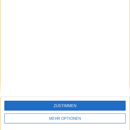
kommen kann":
Pause vor den French
Henman äußert sich
Open mit einer neuen
zu Murrays
Fußverletzung
Wimbledon-Chancen
ausfällt
Schreiben Sie einen Kommentar
ZUSTIMMEN
MEHR OPTIONEN