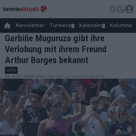
Newsletter
Turniere
Kalender
Kolumnen
▼
▼
Garbiñe Muguruza gibt ihre
Verlobung mit ihrem Freund
Arthur Borges bekannt
WTA
durch
Alfred Ulferts
Mittwoch, 24 Mai 2023 um 17:15