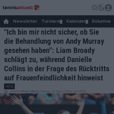
Newsletter
Turniere
Kalender
Kolumnen
▼
▼
"Ich bin mir nicht sicher, ob Sie
die Behandlung von Andy Murray
gesehen haben": Liam Broady
schlägt zu, während Danielle
Collins in der Frage des Rücktritts
auf Frauenfeindlichkeit hinweist
WTA
durch
Alfred Ulferts
Freitag, 29 März 2024 um 15:36