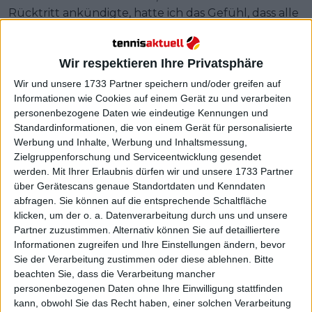
Rücktritt ankündigte, hatte ich das Gefühl, dass alle
mir gratulierten und sich so für mich freuten, aber
andererseits hatte ich das Gefühl, dass ich meine
Entscheidung oft rechtfertigen musste. Wenn ich
Wir respektieren Ihre Privatsphäre
ein Mann wäre, müsste ich mich wahrscheinlich nicht
Wir und unsere 1733 Partner speichern und/oder greifen auf
so sehr rechtfertigen", sagte Collins in ihrer
Informationen wie Cookies auf einem Gerät zu und verarbeiten
Pressekonferenz nach dem Spiel.
personenbezogene Daten wie eindeutige Kennungen und
Standardinformationen, die von einem Gerät für personalisierte
Werbung und Inhalte, Werbung und Inhaltsmessung,
Zielgruppenforschung und Serviceentwicklung gesendet
werden.
Mit Ihrer Erlaubnis dürfen wir und unsere 1733 Partner
über Gerätescans genaue Standortdaten und Kenndaten
abfragen. Sie können auf die entsprechende Schaltfläche
klicken, um der o. a. Datenverarbeitung durch uns und unsere
Partner zuzustimmen. Alternativ können Sie auf detailliertere
Informationen zugreifen und Ihre Einstellungen ändern, bevor
Sie der Verarbeitung zustimmen oder diese ablehnen.
Bitte
beachten Sie, dass die Verarbeitung mancher
personenbezogenen Daten ohne Ihre Einwilligung stattfinden
kann, obwohl Sie das Recht haben, einer solchen Verarbeitung