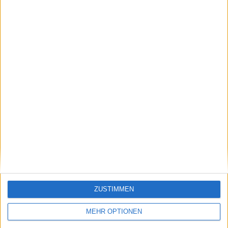
Klatscht
0
Besucher
0
ZUSTIMMEN
Vorheriger Artikel
Nächster Artikel
MATCH REPORT |
"Ich bin raus aus dem
MEHR OPTIONEN
2024 Miami Open:
Tennisgeschäft,
Grigor DIMITROV
aber...": Jimmy