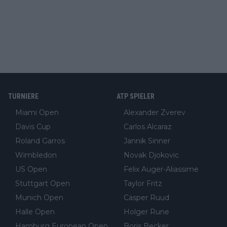
TURNIERE
ATP SPIELER
Miami Open
Alexander Zverev
Davis Cup
Carlos Alcaraz
Roland Garros
Jannik Sinner
Wimbledon
Novak Djokovic
US Open
Felix Auger-Aliassime
Stuttgart Open
Taylor Fritz
Munich Open
Casper Ruud
Halle Open
Holger Rune
Hamburg European Open
Boris Becker