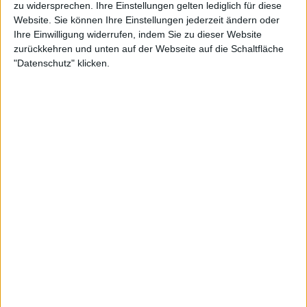
zu widersprechen. Ihre Einstellungen gelten lediglich für diese
Website. Sie können Ihre Einstellungen jederzeit ändern oder
Ihre Einwilligung widerrufen, indem Sie zu dieser Website
zurückkehren und unten auf der Webseite auf die Schaltfläche
"Datenschutz" klicken.
Weiterlesen
"Meine Entscheidung ist meine
persönliche Entscheidung":
Danielle COLLINS bekräftigt
Rücktrittspläne, nachdem ihre
Kehrtwende aufgrund des Miami
Open Laufs in Frage gestellt
wurde
"Ich bin mir nicht sicher, ob Sie gesehen haben, wie
Andy Murray behandelt wird", sagte Broady, der mit
Murray befreundet ist, in einer Antwort auf der