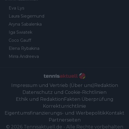
Eva Lys
Laura Siegemund
Aryna Sabalenka
Iga Swiatek
Coco Gauff
Elena Rybakina
Mirra Andreeva
Impressum und Vertrieb (Über uns)
Redaktion
Datenschutz und Cookie-Richtlinien
Ethik und Redaktion
Fakten Überprüfung
Korrekturrichtlinie
Eigentumsfinanzierungs- und Werbepolitik
Kontakt
Partnerseiten
©
2026
Tennisaktuell.de
-
Alle Rechte vorbehalten