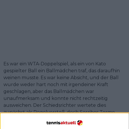
Es war ein WTA-Doppelspiel, als ein von Kato
gespielter Ball ein Ballmädchen traf, das daraufhin
weinen musste. Es war keine Absicht, und der Ball
wurde weder hart noch mit irgendeiner Kraft
geschlagen, aber das Ballmädchen war
unaufmerksam und konnte nicht rechtzeitig
ausweichen. Der Schiedsrichter wertete dies
zunächst als Regelverstoß, doch Sorribes Tormo
und Bouzkova drängten darauf, die
Aufsichtsbehörde zu rufen. Das Ergebnis war, dass