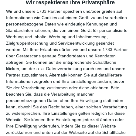
Wir respektieren Ihre Privatsphäre
der Supervisor eine Regel durchsetzte und Kato
deshalb aus dem Spiel nahm.
Wir und unsere 1733 Partner speichern und/oder greifen auf
Informationen wie Cookies auf einem Gerät zu und verarbeiten
In den sozialen Medien gab es einen großen
personenbezogene Daten wie eindeutige Kennungen und
Aufschrei der Fans, die dies als "lächerlich"
Standardinformationen, die von einem Gerät für personalisierte
Werbung und Inhalte, Werbung und Inhaltsmessung,
bezeichneten. Turnierdirektorin
Amelie Mauresmo
Zielgruppenforschung und Serviceentwicklung gesendet
äußerte sich nach der Veranstaltung dazu
werden.
Mit Ihrer Erlaubnis dürfen wir und unsere 1733 Partner
über Gerätescans genaue Standortdaten und Kenndaten
abfragen. Sie können auf die entsprechende Schaltfläche
klicken, um der o. a. Datenverarbeitung durch uns und unsere
Partner zuzustimmen. Alternativ können Sie auf detailliertere
Informationen zugreifen und Ihre Einstellungen ändern, bevor
Sie der Verarbeitung zustimmen oder diese ablehnen.
Bitte
beachten Sie, dass die Verarbeitung mancher
personenbezogenen Daten ohne Ihre Einwilligung stattfinden
kann, obwohl Sie das Recht haben, einer solchen Verarbeitung
zu widersprechen. Ihre Einstellungen gelten lediglich für diese
Website. Sie können Ihre Einstellungen jederzeit ändern oder
Ihre Einwilligung widerrufen, indem Sie zu dieser Website
zurückkehren und unten auf der Webseite auf die Schaltfläche