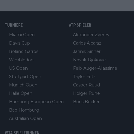
TURNIERE
ATP SPIELER
Miami Open
Alexander Zverev
Davis Cup
Carlos Alcaraz
Roland Garros
Jannik Sinner
Wimbledon
Novak Djokovic
US Open
Felix Auger-Aliassime
Stuttgart Open
Taylor Fritz
Munich Open
Casper Ruud
Halle Open
Holger Rune
Hamburg European Open
Boris Becker
Bad Homburg
Australian Open
WTA SPIELERINNEN