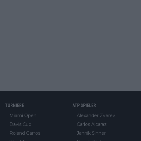
TURNIERE
ATP SPIELER
Miami Open
Alexander Zverev
Davis Cup
Carlos Alcaraz
Roland Garros
Jannik Sinner