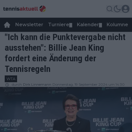
Newsletter
Turniere
Kalender
Kolumnen
▼
▼
"Ich kann die Punktevergabe nicht
ausstehen": Billie Jean King
fordert eine Änderung der
Tennisregeln
WTA
durch
Dirk Linnemann
Donnerstag, 19 September 2024 um 14:30