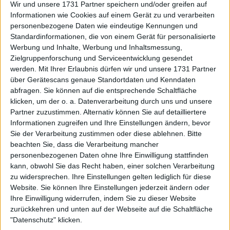
sollten 15, 30, 40 abschaffen. Jeder Spieler sollte
Wir und unsere 1731 Partner speichern und/oder greifen auf
seinen Namen und eine Nummer tragen. Und
Informationen wie Cookies auf einem Gerät zu und verarbeiten
warum? Wir müssen unsere Spieler fördern, so wie
personenbezogene Daten wie eindeutige Kennungen und
Standardinformationen, die von einem Gerät für personalisierte
es jede andere Sportart auch tut. Schauen Sie sich
Werbung und Inhalte, Werbung und Inhaltsmessung,
Basketball, Fußball oder Baseball an, sie haben ihren
Zielgruppenforschung und Serviceentwicklung gesendet
Namen und ihre Nummer. Ich will auf jeden Fall
werden.
Mit Ihrer Erlaubnis dürfen wir und unsere 1731 Partner
zwei von drei Sätzen. Oder wir müssen gleich viel
über Gerätescans genaue Standortdaten und Kenndaten
spielen, Männer und Frauen. Denn wir werden nach
abfragen. Sie können auf die entsprechende Schaltfläche
Medieninhalten bezahlt, und Frauen kommen
klicken, um der o. a. Datenverarbeitung durch uns und unsere
wegen der Inhalte immer zu kurz."
Partner zuzustimmen. Alternativ können Sie auf detailliertere
Informationen zugreifen und Ihre Einstellungen ändern, bevor
Weiterlesen
Sie der Verarbeitung zustimmen oder diese ablehnen.
Bitte
beachten Sie, dass die Verarbeitung mancher
personenbezogenen Daten ohne Ihre Einwilligung stattfinden
Turnierzentrale Korea Open
kann, obwohl Sie das Recht haben, einer solchen Verarbeitung
2024: Zeitplan, Ergebnisse,
zu widersprechen. Ihre Einstellungen gelten lediglich für diese
Preisgeld und TV Führer für die
Website. Sie können Ihre Einstellungen jederzeit ändern oder
Rückkehr nach Seoul
Ihre Einwilligung widerrufen, indem Sie zu dieser Website
zurückkehren und unten auf der Webseite auf die Schaltfläche
"Datenschutz" klicken.