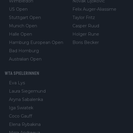
Wimbledon
Novak Djokovic
US Open
Felix Auger-Aliassime
Stuttgart Open
Taylor Fritz
Munich Open
Casper Ruud
Halle Open
Holger Rune
Hamburg European Open
Boris Becker
Bad Homburg
Australian Open
WTA SPIELERINNEN
Eva Lys
Laura Siegemund
Aryna Sabalenka
Iga Swiatek
Coco Gauff
Elena Rybakina
Mirra Andreeva