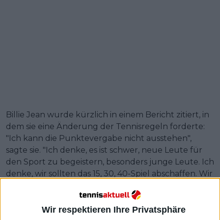
Billie Jean wurde kürzlich in einem Bericht zitiert, in
dem sie eine Änderung der Tennisregeln forderte:
"Ich kann die Punktevergabe nicht ausstehen",
sagte sie. "Ich denke, es ist schwer, neue Leute für
den Sport zu begeistern, besonders junge Leute. Ich
denke, wir sollten das 15, 30, 40-Spiel abschaffen. Wir
sollten 1, 2, 3, 4 haben. Wenn man mit zwei gewinnen
muss, dann machen bei drei alle zwei Punkte
hintereinander oder was auch immer, aber wir
Wir respektieren Ihre Privatsphäre