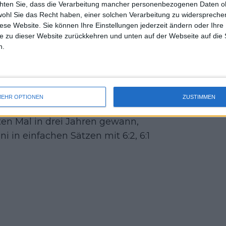
erin
Jessica Pegula
mit 6:2, 6:4
chten Sie, dass die Verarbeitung mancher personenbezogenen Daten oh
uss 
er Cincinnati Open gegen ihre ärgste
wohl Sie das Recht haben, einer solchen Verarbeitung zu widersprechen
mal 
diese Website. Sie können Ihre Einstellungen jederzeit ändern oder Ihre 
t 6:3, 6:3 gewonnen.
des 
e zu dieser Website zurückkehren und unten auf der Webseite auf die 
n.
elen in Paris teil, wo sie die
nterlag sie der Chinesin Qinwen-Zheng
 die Bronzemedaille besiegte sie die
:2,6:1. Ihr beeindruckendstes Ergebnis
EHR OPTIONEN
ZUSTIMMEN
Roland Garros
, wo sie den French
ten Mal in drei Jahren gewann,
i in einfachen Sätzen mit 6:2, 6:1