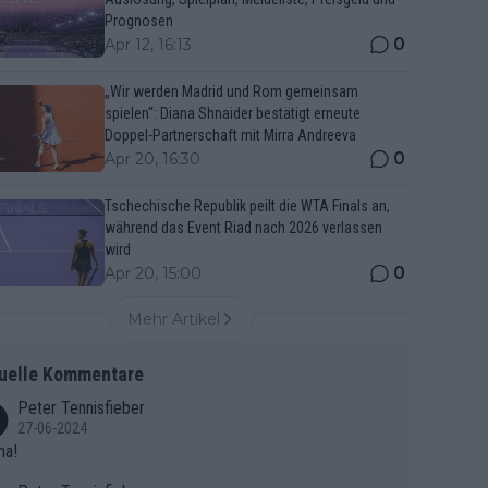
Prognosen
0
Apr 12, 16:13
„Wir werden Madrid und Rom gemeinsam
spielen“: Diana Shnaider bestätigt erneute
Doppel-Partnerschaft mit Mirra Andreeva
0
Apr 20, 16:30
Tschechische Republik peilt die WTA Finals an,
während das Event Riad nach 2026 verlassen
wird
0
Apr 20, 15:00
Mehr Artikel
uelle Kommentare
Peter Tennisfieber
27-06-2024
ma!