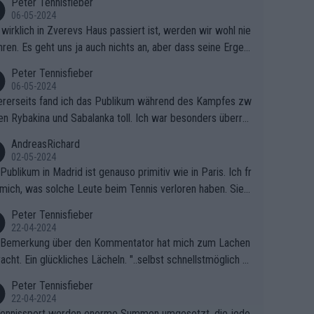
Peter Tennisfieber
06-05-2024
wirklich in Zverevs Haus passiert ist, werden wir wohl nie
hren. Es geht uns ja auch nichts an, aber dass seine Ergeb
e in letzter Zeit gelitten haben, ist ganz klar.
Peter Tennisfieber
06-05-2024
rerseits fand ich das Publikum während des Kampfes zw
en Rybakina und Sabalanka toll. Ich war besonders überras
 wie viele Fans da waren.
AndreasRichard
02-05-2024
Publikum in Madrid ist genauso primitiv wie in Paris. Ich fr
mich, was solche Leute beim Tennis verloren haben. Sie s
en besser zum Fußball gehen, dort sind sie besser aufgeho
Peter Tennisfieber
22-04-2024
 Bemerkung über den Kommentator hat mich zum Lachen
acht. Ein glückliches Lächeln. "..selbst schnellstmöglich na
ause.." 😂🤣🤩
Peter Tennisfieber
22-04-2024
ennissport werden enorme Summen umgesetzt, die jedo