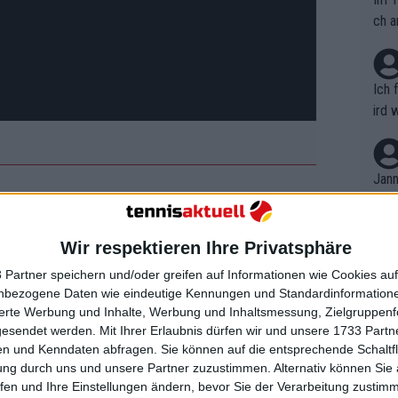
ch a
Ich 
ird 
vers
eine
r in
Jann
em i
merk
eite
Wir respektieren Ihre Privatsphäre
Dopp
en 2024: Spielplan, alle
t, a
n si
TV-Guide, wenn Sabalenka und
 Partner speichern und/oder greifen auf Informationen wie Cookies au
Wört
mmen
nbezogene Daten wie eindeutige Kennungen und Standardinformatione
ten
B. C
nt. 
sierte Werbung und Inhalte, Werbung und Inhaltsmessung, Zielgruppen
ause
gesendet werden.
Mit Ihrer Erlaubnis dürfen wir und unsere 1733 Part
ient
Dopp
on v
ckzog, nahm Swiatek am vierten und
n und Kenndaten abfragen. Sie können auf die entsprechende Schaltfl
ewon
mmen
ung durch uns und unsere Partner zuzustimmen. Alternativ können Sie au
l - den
US Open
-, wo ihre Reise im
Fina
Genr
fen und Ihre Einstellungen ändern, bevor Sie der Verarbeitung zustim
kel 