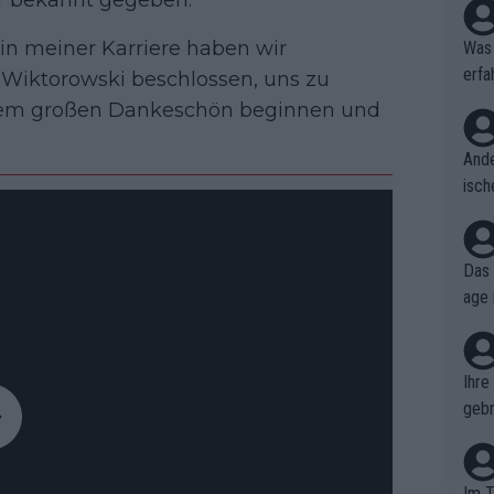
er bekannt gegeben.
in meiner Karriere haben wir
Was 
erfa
iktorowski beschlossen, uns zu
niss
einem großen Dankeschön beginnen und
Ande
isch
cht,
Das 
age 
ollt
ben.
Ihre
gebr
ch H
Im T