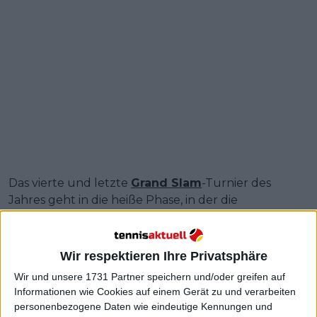
Das vierte und letzte
Grand Slam
-Turnier des
Jahres geht in die heiße Phase, in der die
Spielerinnen alles geben, um sich den ultimativen
Ruhm zu sichern.
Wir respektieren Ihre Privatsphäre
Jabeur besiegte den Tennisstar aus der
Wir und unsere 1731 Partner speichern und/oder greifen auf
Tschechischen Republik in der Runde der letzten
Informationen wie Cookies auf einem Gerät zu und verarbeiten
32 am Samstag mit 5:7, 7:6, 6:3.
personenbezogene Daten wie eindeutige Kennungen und