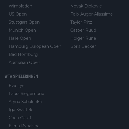
Wimbledon
Novak Djokovic
US Open
Felix Auger-Aliassime
Stuttgart Open
Taylor Fritz
Munich Open
Casper Ruud
Halle Open
Holger Rune
Hamburg European Open
Boris Becker
Bad Homburg
Australian Open
WTA SPIELERINNEN
Eva Lys
Laura Siegemund
Aryna Sabalenka
Iga Swiatek
Coco Gauff
Elena Rybakina