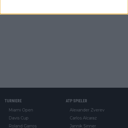
TURNIERE
ATP SPIELER
Miami Open
Alexander Zverev
Davis Cup
Carlos Alcaraz
Roland Garros
Jannik Sinner