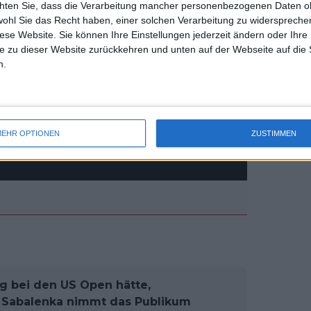
chten Sie, dass die Verarbeitung mancher personenbezogenen Daten oh
uss 
wohl Sie das Recht haben, einer solchen Verarbeitung zu widersprechen
mal 
diese Website. Sie können Ihre Einstellungen jederzeit ändern oder Ihre 
des 
e zu dieser Website zurückkehren und unten auf der Webseite auf die 
n.
EHR OPTIONEN
ZUSTIMMEN
g bei den US Open hätte,
 Sabalenka nimmt das Publikum