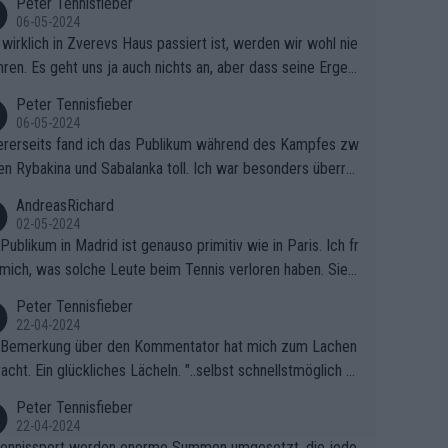
Peter Tennisfieber
06-05-2024
wirklich in Zverevs Haus passiert ist, werden wir wohl nie
hren. Es geht uns ja auch nichts an, aber dass seine Ergeb
e in letzter Zeit gelitten haben, ist ganz klar.
Peter Tennisfieber
06-05-2024
rerseits fand ich das Publikum während des Kampfes zw
en Rybakina und Sabalanka toll. Ich war besonders überras
 wie viele Fans da waren.
AndreasRichard
02-05-2024
Publikum in Madrid ist genauso primitiv wie in Paris. Ich fr
mich, was solche Leute beim Tennis verloren haben. Sie s
en besser zum Fußball gehen, dort sind sie besser aufgeho
Peter Tennisfieber
22-04-2024
 Bemerkung über den Kommentator hat mich zum Lachen
acht. Ein glückliches Lächeln. "..selbst schnellstmöglich na
ause.." 😂🤣🤩
Peter Tennisfieber
22-04-2024
ennissport werden enorme Summen umgesetzt, die jedo