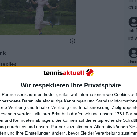
ch a
Ich 
ird 
vers
eine
ink
r in
Jann
replies
em i
merk
eite
Wir respektieren Ihre Privatsphäre
Dopp
t, a
n si
 Partner speichern und/oder greifen auf Informationen wie Cookies au
Wört
mmen
nbezogene Daten wie eindeutige Kennungen und Standardinformatione
B. C
nt. 
sierte Werbung und Inhalte, Werbung und Inhaltsmessung, Zielgruppen
ause
gesendet werden.
Mit Ihrer Erlaubnis dürfen wir und unsere 1731 Part
ient
Dopp
on v
n und Kenndaten abfragen. Sie können auf die entsprechende Schaltfl
ewon
mmen
ung durch uns und unsere Partner zuzustimmen. Alternativ können Sie au
Fina
Genr
fen und Ihre Einstellungen ändern, bevor Sie der Verarbeitung zustim
kel 