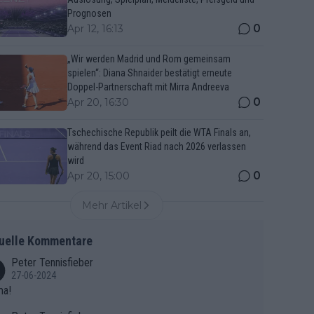
Prognosen
0
Apr 12, 16:13
„Wir werden Madrid und Rom gemeinsam
spielen“: Diana Shnaider bestätigt erneute
Doppel-Partnerschaft mit Mirra Andreeva
0
Apr 20, 16:30
Tschechische Republik peilt die WTA Finals an,
während das Event Riad nach 2026 verlassen
wird
0
Apr 20, 15:00
Mehr Artikel
uelle Kommentare
Peter Tennisfieber
27-06-2024
ma!