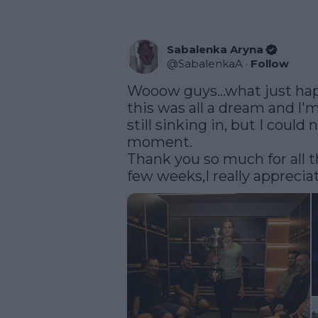
Sabalenka Aryna
@
SabalenkaA
·
Follow
Wooow guys...what just happ
this was all a dream and l'm 
still sinking in, but I could 
moment.

Thank you so much for all t
few weeks,I really appreciate