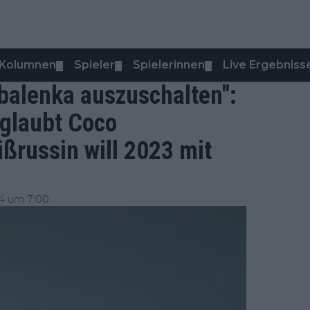
Kolumnen
Spieler
Spielerinnen
Live Ergebniss
▼
▼
▼
balenka auszuschalten":
glaubt Coco
ßrussin will 2023 mit
24 um 7:00