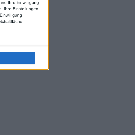
ne Ihre Einwilligung
J-L-Struff wahrscheinlich morge 3 Spiele absolvieren (2.
. Ihre Einstellungen
Einzel 1x Doppel) dank der hervorragenden Unterstützung
Einwilligung
Kommentators für F-A-A
Schaltfläche