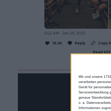
6:52 AM · Jan 29, 2023
19.2K
Reply
Copy l
Read 652 
Wir und unsere 1731
verarbeiten persone
Gerät für personali
Serviceentwicklung 
genaue Standortdate
o. a. Datenverarbeit
Informationen zugrei