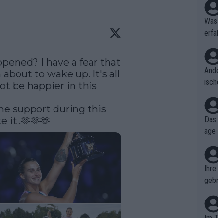
Was 
erfa
niss
ened? I have a fear that 
Ande
about to wake up. It's all 
isch
not be happier in this 
cht,
he support during this 
 it..🫶🫶🫶 
Das 
age 
ollt
ben.
Ihre
gebr
ch H
Im T