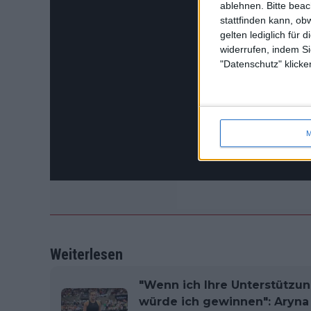
ablehnen.
Bitte bea
stattfinden kann, ob
gelten lediglich für 
widerrufen, indem Si
"Datenschutz" klicke
M
Weiterlesen
"Wenn ich Ihre Unterstützun
würde ich gewinnen": Aryna