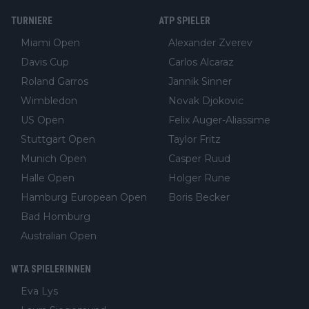
TURNIERE
ATP SPIELER
Miami Open
Alexander Zverev
Davis Cup
Carlos Alcaraz
Roland Garros
Jannik Sinner
Wimbledon
Novak Djokovic
US Open
Felix Auger-Aliassime
Stuttgart Open
Taylor Fritz
Munich Open
Casper Ruud
Halle Open
Holger Rune
Hamburg European Open
Boris Becker
Bad Homburg
Australian Open
WTA SPIELERINNEN
Eva Lys