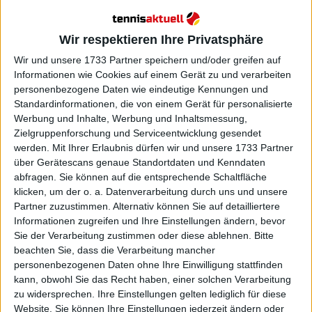
Weiterlesen
Wir respektieren Ihre Privatsphäre
Emma Raducanu erschüttert,
nachdem sie ihren Stalker in der
Wir und unsere 1733 Partner speichern und/oder greifen auf
Informationen wie Cookies auf einem Gerät zu und verarbeiten
Menge in Dubai entdeckt hat:
personenbezogene Daten wie eindeutige Kennungen und
„Ich bin stolz darauf, wie ich
Standardinformationen, die von einem Gerät für personalisierte
zurückgekommen bin“
Werbung und Inhalte, Werbung und Inhaltsmessung,
Zielgruppenforschung und Serviceentwicklung gesendet
werden.
Mit Ihrer Erlaubnis dürfen wir und unsere 1733 Partner
über Gerätescans genaue Standortdaten und Kenndaten
abfragen. Sie können auf die entsprechende Schaltfläche
klicken, um der o. a. Datenverarbeitung durch uns und unsere
Partner zuzustimmen. Alternativ können Sie auf detailliertere
Informationen zugreifen und Ihre Einstellungen ändern, bevor
Sie der Verarbeitung zustimmen oder diese ablehnen.
Bitte
beachten Sie, dass die Verarbeitung mancher
personenbezogenen Daten ohne Ihre Einwilligung stattfinden
kann, obwohl Sie das Recht haben, einer solchen Verarbeitung
zu widersprechen. Ihre Einstellungen gelten lediglich für diese
Website. Sie können Ihre Einstellungen jederzeit ändern oder