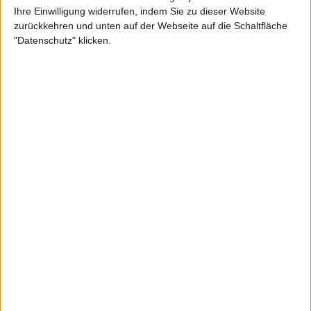
Ihre Einwilligung widerrufen, indem Sie zu dieser Website
zurückkehren und unten auf der Webseite auf die Schaltfläche
"Datenschutz" klicken.
Die 28-jährige Tschechin, die sich auf der anderen
Seite des Netzes auf ihren Aufschlag vorbereitete,
als es passierte, teilte kürzlich ihre Reaktion mit: "Ja,
es war eine seltsame Situation", sagte sie. "Ehrlich
gesagt habe ich mich gerade auf meinen Aufschlag
vorbereitet. Ich habe gar nicht gemerkt, dass etwas
passiert ist. Dann sah ich, dass sie nicht auf der
anderen Seite war, also ging ich zur Schiedsrichterin,
um zu fragen, was los war. Sie sagte mir, was passiert
war."
"Natürlich möchte man nicht, dass so etwas
jemandem passiert - keiner Frau, keinem Mädchen.