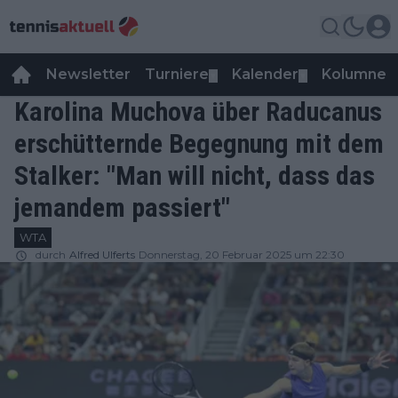
Newsletter
Turniere
Kalender
Kolumnen
▼
▼
Karolina Muchova über Raducanus
erschütternde Begegnung mit dem
Stalker: "Man will nicht, dass das
jemandem passiert"
WTA
durch
Alfred Ulferts
Donnerstag, 20 Februar 2025 um 22:30