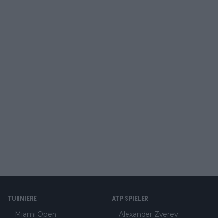
TURNIERE
ATP SPIELER
Miami Open
Alexander Zverev