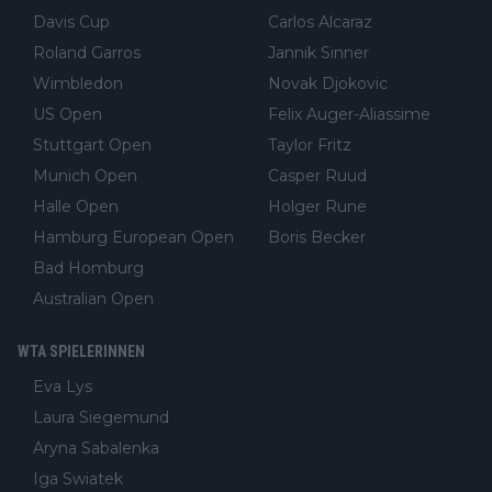
Davis Cup
Carlos Alcaraz
Roland Garros
Jannik Sinner
Wimbledon
Novak Djokovic
US Open
Felix Auger-Aliassime
Stuttgart Open
Taylor Fritz
Munich Open
Casper Ruud
Halle Open
Holger Rune
Hamburg European Open
Boris Becker
Bad Homburg
Australian Open
WTA SPIELERINNEN
Eva Lys
Laura Siegemund
Aryna Sabalenka
Iga Swiatek