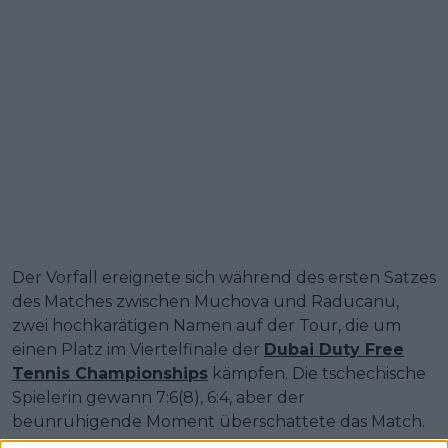
Der Vorfall ereignete sich während des ersten Satzes
des Matches zwischen Muchova und Raducanu,
zwei hochkarätigen Namen auf der Tour, die um
einen Platz im Viertelfinale der
Dubai Duty Free
Tennis Championships
kämpfen. Die tschechische
Spielerin gewann 7:6(8), 6:4, aber der
beunruhigende Moment überschattete das Match.