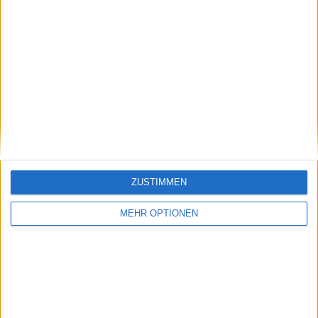
Vorheriger Artikel
Nächster Artikel
Jack Draper setzt sich
Die tägliche Dosis
gegen Matteo
Social Media: Peyton
Berrettini durch und
Stearns teilt
erreicht das
schmerzhaftes Bild,
ZUSTIMMEN
Halbfinale der Qatar
Zverev reiht
Open
brasilianische
MEHR OPTIONEN
Fußballlegenden ein