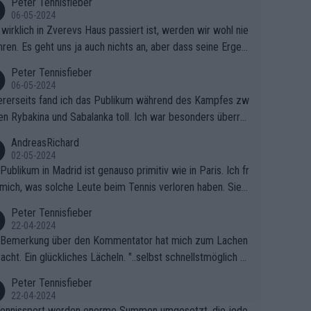
Peter Tennisfieber
06-05-2024
wirklich in Zverevs Haus passiert ist, werden wir wohl nie
hren. Es geht uns ja auch nichts an, aber dass seine Ergeb
e in letzter Zeit gelitten haben, ist ganz klar.
Peter Tennisfieber
06-05-2024
rerseits fand ich das Publikum während des Kampfes zw
en Rybakina und Sabalanka toll. Ich war besonders überras
 wie viele Fans da waren.
AndreasRichard
02-05-2024
Publikum in Madrid ist genauso primitiv wie in Paris. Ich fr
mich, was solche Leute beim Tennis verloren haben. Sie s
en besser zum Fußball gehen, dort sind sie besser aufgeho
Peter Tennisfieber
22-04-2024
 Bemerkung über den Kommentator hat mich zum Lachen
acht. Ein glückliches Lächeln. "..selbst schnellstmöglich na
ause.." 😂🤣🤩
Peter Tennisfieber
22-04-2024
ennissport werden enorme Summen umgesetzt, die jedo