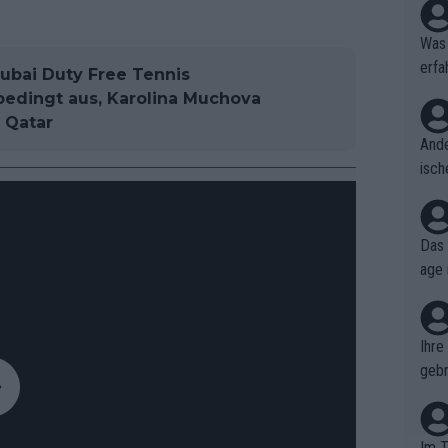
Was 
erfa
Dubai Duty Free Tennis
niss
edingt aus, Karolina Muchova
 Qatar
Ande
isch
cht,
Das 
age 
ollt
ben.
Ihre
gebr
ch H
Im T