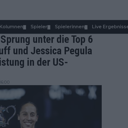
Kolumnen
Spieler
Spielerinnen
Live Ergebniss
▼
▼
▼
Sprung unter die Top 6
uff und Jessica Pegula
eistung in der US-
16:00