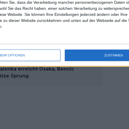
chten Sie, dass die Verarbeitung mancher personenbezogenen Daten oh
uss 
o weit oben standen, war Anfang März
wohl Sie das Recht haben, einer solchen Verarbeitung zu widersprechen
mal 
diese Website. Sie können Ihre Einstellungen jederzeit ändern oder Ihre 
ff. Damals waren Lindsay Daveport (Nr.
des 
e zu dieser Website zurückkehren und unten auf der Webseite auf die 
liams (Nr. 6) die einzigen
n.
eßt sich Chanda Rubin an, die zu
 war.
EHR OPTIONEN
ZUSTIMMEN
lenka erreicht Osaka, Bencic
ätze Sprung