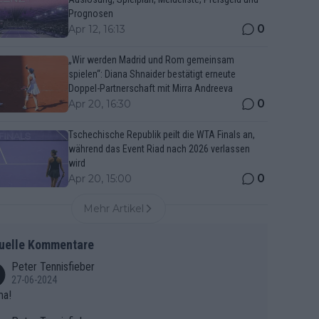
Prognosen
0
Apr 12, 16:13
„Wir werden Madrid und Rom gemeinsam
spielen“: Diana Shnaider bestätigt erneute
Doppel-Partnerschaft mit Mirra Andreeva
0
Apr 20, 16:30
Tschechische Republik peilt die WTA Finals an,
während das Event Riad nach 2026 verlassen
wird
0
Apr 20, 15:00
Mehr Artikel
uelle Kommentare
Peter Tennisfieber
27-06-2024
ma!