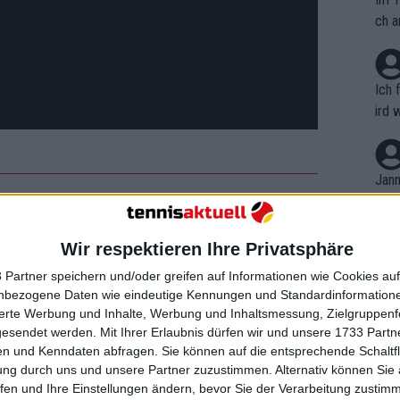
ch a
Ich 
ird 
vers
eine
r in
Jann
em i
merk
ian Open für eine Überraschung und
eite
s sieben Jahre nach ihrem ersten Grand
Wir respektieren Ihre Privatsphäre
Dopp
t, a
n si
Sloane Stephens. Diesmal schlug sie
 Partner speichern und/oder greifen auf Informationen wie Cookies au
Wört
mmen
Sabalenka.
nbezogene Daten wie eindeutige Kennungen und Standardinformatione
B. C
nt. 
sierte Werbung und Inhalte, Werbung und Inhaltsmessung, Zielgruppen
ause
gesendet werden.
Mit Ihrer Erlaubnis dürfen wir und unsere 1733 Part
ient
 Jahres 2025 einen 12:0-Lauf
Dopp
on v
n und Kenndaten abfragen. Sie können auf die entsprechende Schaltfl
ewon
laide International gewonnen und
mmen
ung durch uns und unsere Partner zuzustimmen. Alternativ können Sie au
Fina
Genr
fen und Ihre Einstellungen ändern, bevor Sie der Verarbeitung zustim
kel 