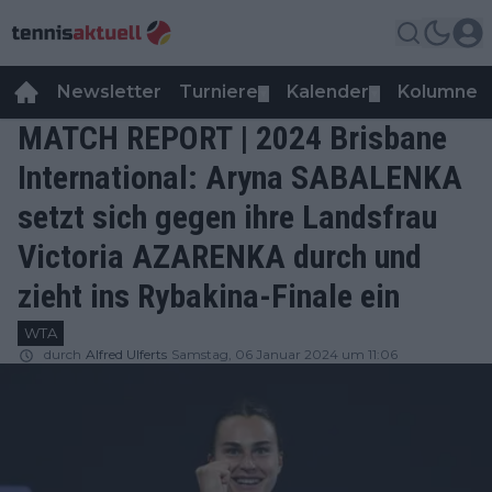
Newsletter
Turniere
Kalender
Kolumnen
▼
▼
MATCH REPORT | 2024 Brisbane
International: Aryna SABALENKA
setzt sich gegen ihre Landsfrau
Victoria AZARENKA durch und
zieht ins Rybakina-Finale ein
WTA
durch
Alfred Ulferts
Samstag, 06 Januar 2024 um 11:06