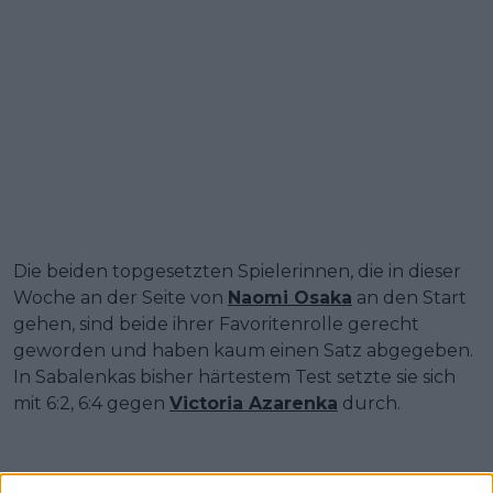
Die beiden topgesetzten Spielerinnen, die in dieser
Woche an der Seite von
Naomi Osaka
an den Start
gehen, sind beide ihrer Favoritenrolle gerecht
geworden und haben kaum einen Satz abgegeben.
In Sabalenkas bisher härtestem Test setzte sie sich
mit 6:2, 6:4 gegen
Victoria Azarenka
durch.
Brisbane International