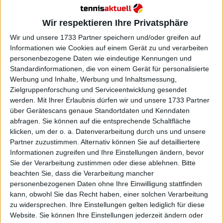
@
BrisbaneTennis
·
Follow
Wir respektieren Ihre Privatsphäre
Sabalenka is SURGING ⚡️

Wir und unsere 1733 Partner speichern und/oder greifen auf
Informationen wie Cookies auf einem Gerät zu und verarbeiten
The No.1 seed takes the opener 6-2 
personenbezogene Daten wie eindeutige Kennungen und
against Azarenka 😲

Standardinformationen, die von einem Gerät für personalisierte
Werbung und Inhalte, Werbung und Inhaltsmessung,
#BrisbaneTennis
Zielgruppenforschung und Serviceentwicklung gesendet
werden.
Mit Ihrer Erlaubnis dürfen wir und unsere 1733 Partner
über Gerätescans genaue Standortdaten und Kenndaten
Watch on X
abfragen. Sie können auf die entsprechende Schaltfläche
klicken, um der o. a. Datenverarbeitung durch uns und unsere
Partner zuzustimmen. Alternativ können Sie auf detailliertere
Informationen zugreifen und Ihre Einstellungen ändern, bevor
Sie der Verarbeitung zustimmen oder diese ablehnen.
Bitte
beachten Sie, dass die Verarbeitung mancher
personenbezogenen Daten ohne Ihre Einwilligung stattfinden
kann, obwohl Sie das Recht haben, einer solchen Verarbeitung
zu widersprechen. Ihre Einstellungen gelten lediglich für diese
Website. Sie können Ihre Einstellungen jederzeit ändern oder
9:19 AM · Jan 6, 2024