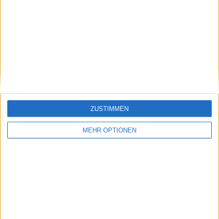
Vorheriger Artikel
Nächster Artikel
MATCHREPORT |
Roger Federer
2024 United Cup:
unübertroffen in
Angelique KERBER
Sachen "Eleganz und
gewinnt ihr Einzel als
inspiriertes Tennis",
Mutter und bringt
aber keine Diskussion
Deutschland gegen
darüber, wer der
Australien in Führung
GOAT ist, sagt
ZUSTIMMEN
Mouratoglou
MEHR OPTIONEN