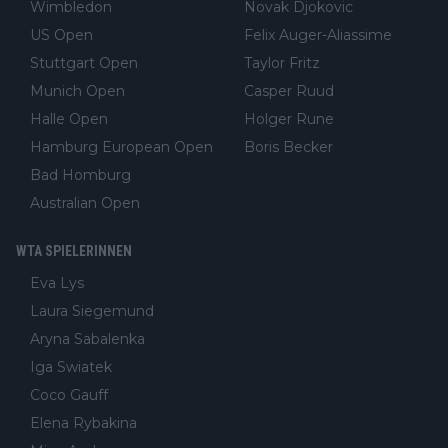
Wimbledon
Novak Djokovic
US Open
Felix Auger-Aliassime
Stuttgart Open
Taylor Fritz
Munich Open
Casper Ruud
Halle Open
Holger Rune
Hamburg European Open
Boris Becker
Bad Homburg
Australian Open
WTA SPIELERINNEN
Eva Lys
Laura Siegemund
Aryna Sabalenka
Iga Swiatek
Coco Gauff
Elena Rybakina