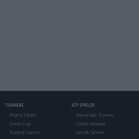
TURNIERE
ATP SPIELER
Miami Open
Alexander Zverev
Davis Cup
Carlos Alcaraz
Roland Garros
Jannik Sinner