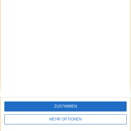
alles zu geben und
geplante
zu sterben, dann ist es
Herabstufung des
in Paris"
Eastbourne
International
Schreiben Sie einen Kommentar
ZUSTIMMEN
MEHR OPTIONEN