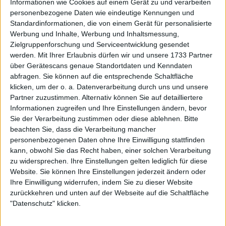
Billie Jean King Cup beigetragen.
Informationen wie Cookies auf einem Gerät zu und verarbeiten
personenbezogene Daten wie eindeutige Kennungen und
Weiterlesen
Standardinformationen, die von einem Gerät für personalisierte
Werbung und Inhalte, Werbung und Inhaltsmessung,
Zielgruppenforschung und Serviceentwicklung gesendet
Porsche Tennis Grand Prix
werden.
Mit Ihrer Erlaubnis dürfen wir und unsere 1733 Partner
Stuttgart WTA PREISGELD und
über Gerätescans genaue Standortdaten und Kenndaten
Punkteaufteilung mit 922.573 $
abfragen. Sie können auf die entsprechende Schaltfläche
im Preispool
klicken, um der o. a. Datenverarbeitung durch uns und unsere
Partner zuzustimmen. Alternativ können Sie auf detailliertere
Informationen zugreifen und Ihre Einstellungen ändern, bevor
Sie der Verarbeitung zustimmen oder diese ablehnen.
Bitte
beachten Sie, dass die Verarbeitung mancher
personenbezogenen Daten ohne Ihre Einwilligung stattfinden
kann, obwohl Sie das Recht haben, einer solchen Verarbeitung
zu widersprechen. Ihre Einstellungen gelten lediglich für diese
Website. Sie können Ihre Einstellungen jederzeit ändern oder
Ihre Einwilligung widerrufen, indem Sie zu dieser Website
zurückkehren und unten auf der Webseite auf die Schaltfläche
"Datenschutz" klicken.