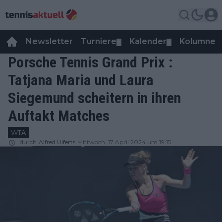
Newsletter
Turniere
Kalender
Kolumnen
▼
▼
Porsche Tennis Grand Prix :
Tatjana Maria und Laura
Siegemund scheitern in ihren
Auftakt Matches
WTA
durch
Alfred Ulferts
Mittwoch, 17 April 2024 um 19:15