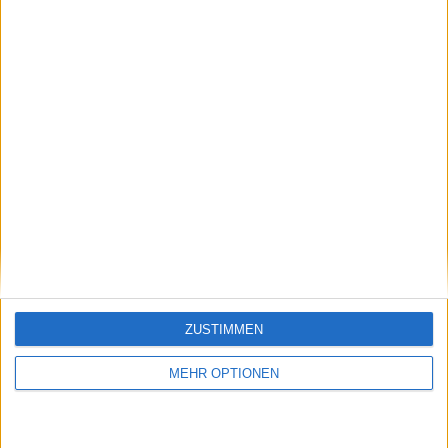
Vorheriger Artikel
Nächster Artikel
Kyrgios schimpft über
"Ich möchte nicht
Shelton in der
sehen, wie voll das
ZUSTIMMEN
Kontroverse um den
Stadion ist":
doppelten Aufprall:
Tomljanovic gibt
"Ich bin eher
Einblick in seine
MEHR OPTIONEN
überrascht von der
Denkweise vor dem
Ehrlichkeit, wenn sie
Ausscheiden von
etwas so krasses
Serena Williams bei