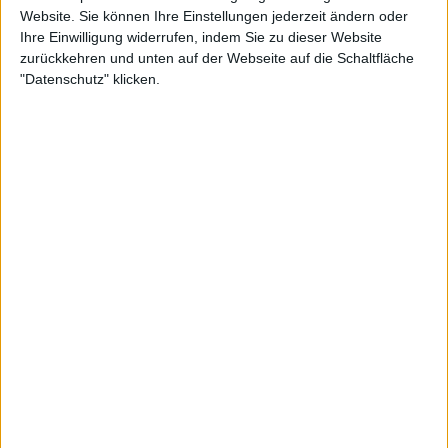
Weiterlesen
Website. Sie können Ihre Einstellungen jederzeit ändern oder
Ihre Einwilligung widerrufen, indem Sie zu dieser Website
Azarenka und Andreescu
zurückkehren und unten auf der Webseite auf die Schaltfläche
scheitern, Sakkari und
"Datenschutz" klicken.
Kudermetova sind bei den Bett1
Open Berlin weiter
Rybakina selbst litt unter einer Krankheit, die sie in
der Schlussphase der French Open aus dem Turnier
warf.
Aber heute war Vekic einfach zu gut und hat damit
auch eine erschreckende Statistik verbessert. Zuvor
hatte sie noch nie eine Top-Fünf-Gegnerin
geschlagen, nachdem sie den ersten Satz verloren
hatte.
Sie ging mit einer Bilanz von 0:11 in das Match,
verbessert diese aber nun auf eine einstellige Zahl